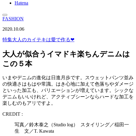
Hatena
FASHION
2020.10.06
特集
大人のカイテキは愛で作る❤︎
大人が似合うイマドキ楽ちんデニムは
この５本
いまやデニムの進化は日進月歩です。スウェットパンツ並み
の快適さはもはや常識。はき心地に加えて色落ちやダメージ
といった加工も、バリエーションが増えています。シックな
デニムもいいけれど、アクティブシーンならハードな加工を
楽しむのもアリですよ。
CREDIT :
写真／鈴木泰之（Studio log） スタイリング／稲田一
生 文／T. Kawata