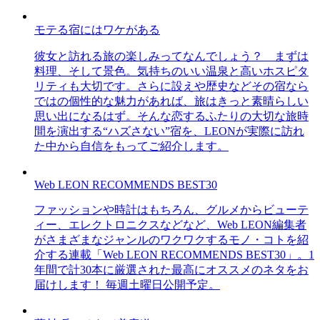
モテる宿にはワケがある
彼女と訪れる旅の楽しみってなんでしょう？ まずは
料理、そして景色。気持ちのいい温泉と高いホスピタ
リティも大切です。さらに設えや歴史などその宿なら
ではの個性的な魅力があれば、旅はきっと素晴らしい
思い出になるはず。そんな恋するふたりの大切な旅時
間を演出する“ハズさない”宿を、LEONが実際に訪れ
た中から自信をもってご紹介します。
Web LEON RECOMMENDS BEST30
ファッションや時計はもちろん、グルメからビューテ
ィー、エレクトロニクスなどなど、Web LEON編集者
がさまざまなジャンルのワクワクするモノ・コトを紹
介する連載「Web LEON RECOMMENDS BEST30」。1
年間で計30本に厳選された最高にオススメのネタをお
届けします！ 毎週土曜日公開予定。