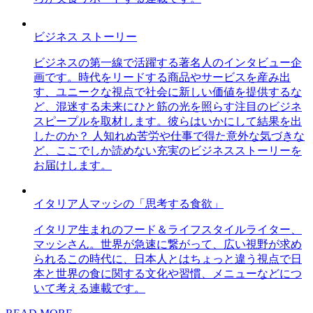
ビジネス ストーリー
ビジネスの第一線で活躍する著名人のインタビュー企
画です。時代をリードする商品やサービスを産み出
す、ユニークな視点で社会に新しい価値を提供するな
ど、混迷する未来にひと筋の光を照らす注目のビジネ
スピープルを取材します。彼らはいかにして結果を出
したのか？ 人知れぬ苦労や仕事で得た意外な気づきな
ど、ここでしか読めない充実のビジネスストーリーを
お届けします。
イタリア人マッシの「思考する食欲」
イタリア生まれのフード＆ライフスタイルライター、
マッシさん。世界が急速に繋がって、広い視野が求め
られるこの時代に、日本人とはちょっと違う視点で日
本と世界の食に関する文化や習慣、メニューなどにつ
いて考える連載です。