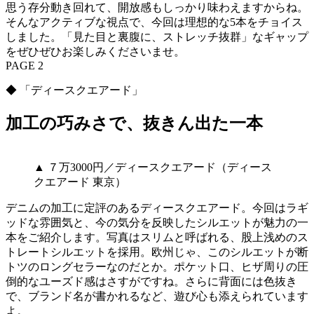
思う存分動き回れて、開放感もしっかり味わえますからね。
そんなアクティブな視点で、今回は理想的な5本をチョイス
しました。「見た目と裏腹に、ストレッチ抜群」なギャップ
をぜひぜひお楽しみくださいませ。
PAGE 2
◆ 「ディースクエアード」
加工の巧みさで、抜きん出た一本
▲ ７万3000円／ディースクエアード（ディース
クエアード 東京）
デニムの加工に定評のあるディースクエアード。今回はラギ
ッドな雰囲気と、今の気分を反映したシルエットが魅力の一
本をご紹介します。写真はスリムと呼ばれる、股上浅めのス
トレートシルエットを採用。欧州じゃ、このシルエットが断
トツのロングセラーなのだとか。ポケット口、ヒザ周りの圧
倒的なユーズド感はさすがですね。さらに背面には色抜き
で、ブランド名が書かれるなど、遊び心も添えられています
よ。