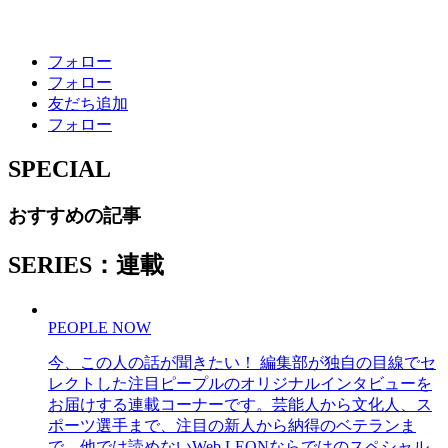
フォロー
フォロー
友だち追加
フォロー
SPECIAL
おすすめの記事
SERIES：連載
PEOPLE NOW
今、この人の話が聞きたい！ 編集部が独自の目線でセ
レクトした注目ピープルのオリジナルインタビューを
お届けする連載コーナーです。芸能人から文化人、ス
ポーツ選手まで、注目の新人から納得のベテランま
で、他では読めないWeb LEONならではのスペシャル