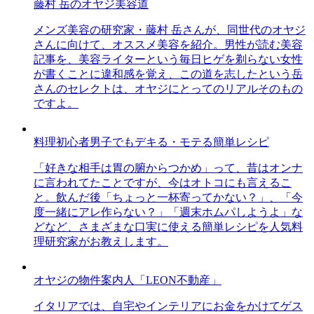
藤村 岳のオヤジ美容道
メンズ美容の研究家・藤村 岳さんが、同世代のオヤジ
さんに向けて、オススメ美容を紹介。男性が読む美容
記事を、美容ライターという毎日ヒゲを剃らない女性
が書くことに違和感を覚え、この道を志したという岳
さんのセレクトは、オヤジにとってのリアルそのもの
ですよ。
料理初心者男子でもデキる・モテる簡単レシピ
「好きな相手は胃の腑からつかめ」って、昔はオンナ
に言われてたことですが、今はオトコにも言えるこ
と。飲んだ後「ちょっと一杯寄ってかない？」、「今
度一緒にアレ作らない？」「週末ホムパしようよ」な
どなど、さまざまな口実に使える簡単レシピを人気料
理研究家がお教えします。
オヤジの物件案内人「LEON不動産」
イタリアでは、自宅やインテリアにお金をかけてゲス