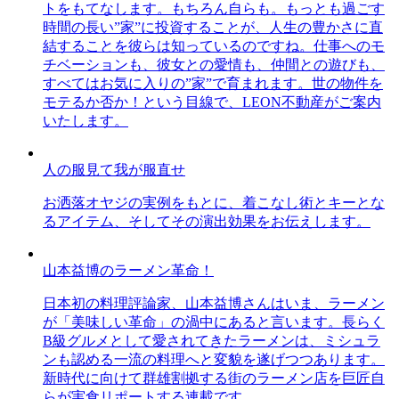
トをもてなします。もちろん自らも。もっとも過ごす
時間の長い”家”に投資することが、人生の豊かさに直
結することを彼らは知っているのですね。仕事へのモ
チベーションも、彼女との愛情も、仲間との遊びも、
すべてはお気に入りの”家”で育まれます。世の物件を
モテるか否か！という目線で、LEON不動産がご案内
いたします。
人の服見て我が服直せ
お洒落オヤジの実例をもとに、着こなし術とキーとな
るアイテム、そしてその演出効果をお伝えします。
山本益博のラーメン革命！
日本初の料理評論家、山本益博さんはいま、ラーメン
が「美味しい革命」の渦中にあると言います。長らく
B級グルメとして愛されてきたラーメンは、ミシュラ
ンも認める一流の料理へと変貌を遂げつつあります。
新時代に向けて群雄割拠する街のラーメン店を巨匠自
らが実食リポートする連載です。