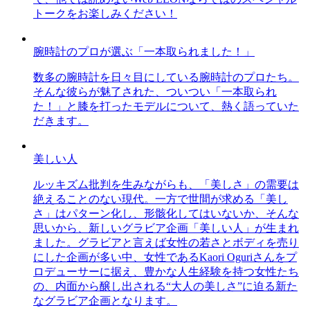
トークをお楽しみください！
腕時計のプロが選ぶ「一本取られました！」
数多の腕時計を日々目にしている腕時計のプロたち。
そんな彼らが魅了された、ついつい「一本取られ
た！」と膝を打ったモデルについて、熱く語っていた
だきます。
美しい人
ルッキズム批判を生みながらも、「美しさ」の需要は
絶えることのない現代。一方で世間が求める「美し
さ」はパターン化し、形骸化してはいないか、そんな
思いから、新しいグラビア企画「美しい人」が生まれ
ました。グラビアと言えば女性の若さとボディを売り
にした企画が多い中、女性であるKaori Oguriさんをプ
ロデューサーに据え、豊かな人生経験を持つ女性たち
の、内面から醸し出される“大人の美しさ”に迫る新た
なグラビア企画となります。