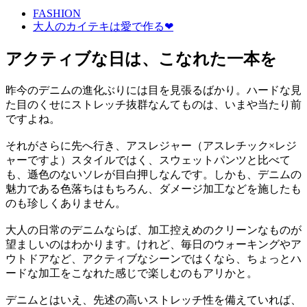
FASHION
大人のカイテキは愛で作る❤︎
アクティブな日は、こなれた一本を
昨今のデニムの進化ぶりには目を見張るばかり。ハードな見
た目のくせにストレッチ抜群なんてものは、いまや当たり前
ですよね。
それがさらに先へ行き、アスレジャー（アスレチック×レジ
ャーですよ）スタイルではく、スウェットパンツと比べて
も、遜色のないソレが目白押しなんです。しかも、デニムの
魅力である色落ちはもちろん、ダメージ加工などを施したも
のも珍しくありません。
大人の日常のデニムならば、加工控えめのクリーンなものが
望ましいのはわかります。けれど、毎日のウォーキングやア
ウトドアなど、アクティブなシーンではくなら、ちょっとハ
ードな加工をこなれた感じで楽しむのもアリかと。
デニムとはいえ、先述の高いストレッチ性を備えていれば、