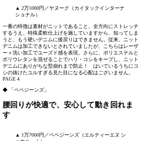
▲ 2万1000円／ヤヌーク（カイタックインターナ
ショナル）
一番の特徴は素材がニットであること。全方向にストレッチ
するうえ、特殊柔軟仕上げを施していますから、知ってしま
うと、もう硬いデニムに後戻りはできません。従来、ニット
デニムは加工できないとされていましたが、こちらはレーザ
ー＋洗い加工でユーズド感を表現。さらに、ポリエステルと
ポリウレタンを混ぜることでハリ・コシをキープし、ニット
デニムにありがちな型崩れまで防止！ はいているうちにコ
シの抜けたユルすぎる見た目になる心配はございません。
PAGE 4
◆ 「ペペジーンズ」
腰回りが快適で、安心して動き回れま
す
▲ 1万7000円／ペペジーンズ（エルティーエヌ シ