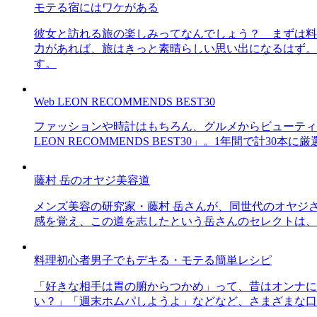
モテる宿にはワケがある
彼女と訪れる旅の楽しみってなんでしょう？ まずは料
力があれば、旅はきっと素晴らしい思い出になるはず。
す。
Web LEON RECOMMENDS BEST30
ファッションや時計はもちろん、グルメからビューティー
LEON RECOMMENDS BEST30」。1年間で計
藤村 岳のオヤジ美容道
メンズ美容の研究家・藤村 岳さんが、同世代のオヤジ
感を覚え、この道を志したという岳さんのセレクトは、
料理初心者男子でもデキる・モテる簡単レシピ
「好きな相手は胃の腑からつかめ」って、昔はオンナに
い？」「週末ホムパしようよ」などなど、さまざまな口