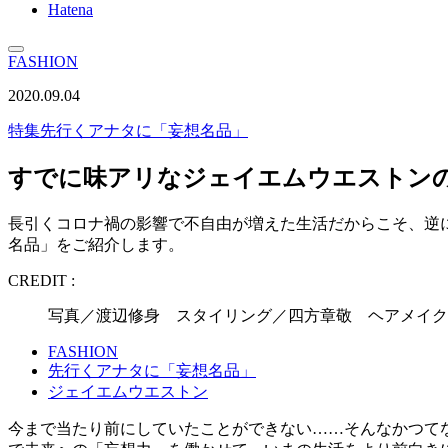
Hatena
FASHION
2020.09.04
特集
先行くアナタに「妄想名品」
すでに味アリなジェイエムウエストン
長引くコロナ禍の影響で不自由が増えた生活だからこそ、逆
名品」をご紹介します。
CREDIT :
写真／渡辺修身 スタイリング／四方章敬 ヘアメイク
FASHION
先行くアナタに「妄想名品」
ジェイエムウエストン
今まで当たり前にしていたことができない……そんなかつて