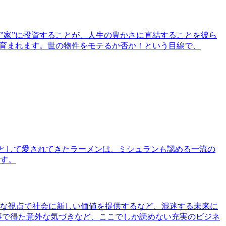
”家”に投資することが、人生の豊かさに直結することを彼ら
で育まれます。世の物件をモテるか否か！という目線で、
として愛されてきたラーメンは、ミシュランも認める一流の
す。
な視点で社会に新しい価値を提供するなど、混迷する未来に
事で得た意外な気づきなど、ここでしか読めない充実のビジネ