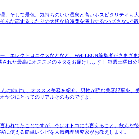
理、そして景色。気持ちのいい温泉と高いホスピタリティも大
そんな恋するふたりの大切な旅時間を演出する“ハズさない”宿
、エレクトロニクスなどなど、Web LEON編集者がさまざ
30本に厳選された最高にオススメのネタをお届けします！ 毎週土曜日
さんに向けて、オススメ美容を紹介。男性が読む美容記事を、
オヤジにとってのリアルそのものですよ。
言われてたことですが、今はオトコにも言えること。飲んだ後
実に使える簡単レシピを人気料理研究家がお教えします。