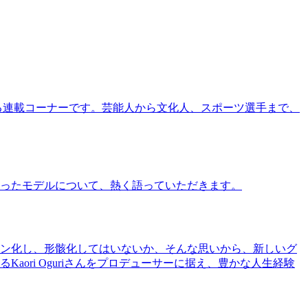
る連載コーナーです。芸能人から文化人、スポーツ選手まで、
ったモデルについて、熱く語っていただきます。
ン化し、形骸化してはいないか、そんな思いから、新しいグ
ri Oguriさんをプロデューサーに据え、豊かな人生経験