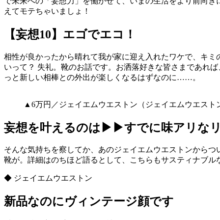
で未来への「妄想力」を働かせて、いまの生活をより前向き
えてモテちゃいましょ！
【妄想10】エゴでエコ！
相性が良かったから晴れて我が家に迎え入れたワケで、キミ
いって？ 失礼。靴のお話です。お洒落好きな皆さまであれ
っと新しい相棒との外出が楽しくなるはずなのに……。
▲6万円／ジェイエムウエストン（ジェイエムウエストン
妄想を叶えるのは▶▶すでに味アリな
そんな気持ちを察してか、あのジェイエムウエストンからつ
靴が。詳細はのちほど語るとして、こちらもサスティナブル
◆ ジェイエムウエストン
新品なのにヴィンテージ顔です