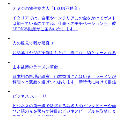
オヤジの物件案内人「LEON不動産」
イタリアでは、自宅やインテリアにお金をかけてゲスト
は知っているのですね。仕事へのモチベーションも、彼
LEON不動産がご案内いたします。
人の服見て我が服直せ
お洒落オヤジの実例をもとに、着こなし術とキーとなる
山本益博のラーメン革命！
日本初の料理評論家、山本益博さんはいま、ラーメンが
料理へと変貌を遂げつつあります。新時代に向けて群雄
ビジネス ストーリー
ビジネスの第一線で活躍する著名人のインタビュー企画
ひと筋の光を照らす注目のビジネスピープルを取材しま