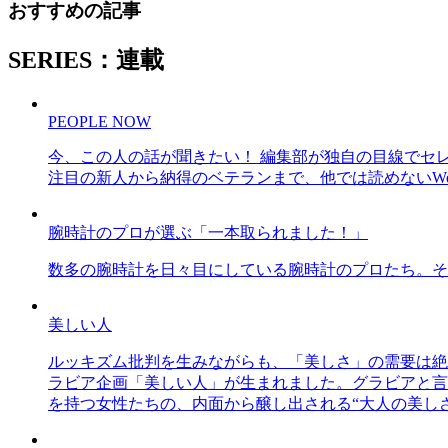
おすすめの記事
SERIES：連載
PEOPLE NOW
今、この人の話が聞きたい！ 編集部が独自の目線でセ
注目の新人から納得のベテランまで、他では読めないWe
腕時計のプロが選ぶ「一本取られました！」
数多の腕時計を日々目にしている腕時計のプロたち。そ
美しい人
ルッキズム批判を生みながらも、「美しさ」の需要は絶
ラビア企画「美しい人」が生まれました。グラビアと言え
を持つ女性たちの、内面から醸し出される“大人の美し