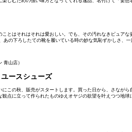
に楽しむための強い味方となってくれる逸品、名付けて「妄想
のことはそれはそれは愛おしい。でも、その汚れなきピュアな
ば、あの下ろしたての靴を履いている時の妙な気恥ずかしさ、一
 青山店）
リユースシューズ
いにこの秋、販売がスタートします。買った日から、さながら
な観点に立って作られたものゆえオヤジの欲望を叶えつつ地球