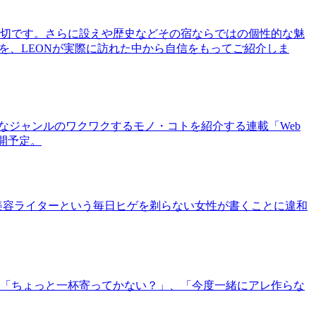
切です。さらに設えや歴史などその宿ならではの個性的な魅
を、LEONが実際に訪れた中から自信をもってご紹介しま
まなジャンルのワクワクするモノ・コトを紹介する連載「Web
公開予定。
美容ライターという毎日ヒゲを剃らない女性が書くことに違和
「ちょっと一杯寄ってかない？」、「今度一緒にアレ作らな