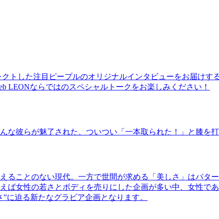
レクトした注目ピープルのオリジナルインタビューをお届けす
b LEONならではのスペシャルトークをお楽しみください！
んな彼らが魅了された、ついつい「一本取られた！」と膝を打
えることのない現代。一方で世間が求める「美しさ」はパター
ば女性の若さとボディを売りにした企画が多い中、女性であるKao
さ”に迫る新たなグラビア企画となります。