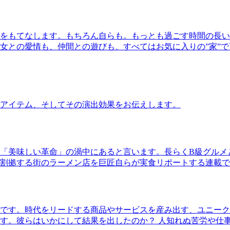
をもてなします。もちろん自らも。もっとも過ごす時間の長い
女との愛情も、仲間との遊びも、すべてはお気に入りの”家”
アイテム、そしてその演出効果をお伝えします。
「美味しい革命」の渦中にあると言います。長らくB級グルメ
割拠する街のラーメン店を巨匠自らが実食リポートする連載で
です。時代をリードする商品やサービスを産み出す、ユニーク
す。彼らはいかにして結果を出したのか？ 人知れぬ苦労や仕