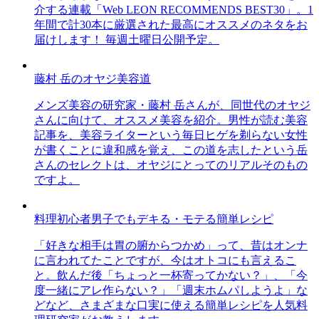
介する連載「Web LEON RECOMMENDS BEST30」。1
年間で計30本に厳選された最高にオススメのネタをお
届けします！ 毎週土曜日公開予定。
藤村 岳のオヤジ美容道
メンズ美容の研究家・藤村 岳さんが、同世代のオヤジ
さんに向けて、オススメ美容を紹介。男性が読む美容
記事を、美容ライターという毎日ヒゲを剃らない女性
が書くことに違和感を覚え、この道を志したという岳
さんのセレクトは、オヤジにとってのリアルそのもの
ですよ。
料理初心者男子でもデキる・モテる簡単レシピ
「好きな相手は胃の腑からつかめ」って、昔はオンナ
に言われてたことですが、今はオトコにも言えるこ
と。飲んだ後「ちょっと一杯寄ってかない？」、「今
度一緒にアレ作らない？」「週末ホムパしようよ」な
どなど、さまざまな口実に使える簡単レシピを人気料