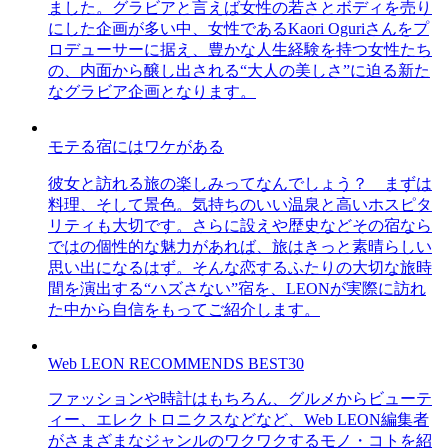
ました。グラビアと言えば女性の若さとボディを売り
にした企画が多い中、女性であるKaori Oguriさんをプ
ロデューサーに据え、豊かな人生経験を持つ女性たち
の、内面から醸し出される“大人の美しさ”に迫る新た
なグラビア企画となります。
モテる宿にはワケがある
彼女と訪れる旅の楽しみってなんでしょう？ まずは
料理、そして景色。気持ちのいい温泉と高いホスピタ
リティも大切です。さらに設えや歴史などその宿なら
ではの個性的な魅力があれば、旅はきっと素晴らしい
思い出になるはず。そんな恋するふたりの大切な旅時
間を演出する“ハズさない”宿を、LEONが実際に訪れ
た中から自信をもってご紹介します。
Web LEON RECOMMENDS BEST30
ファッションや時計はもちろん、グルメからビューテ
ィー、エレクトロニクスなどなど、Web LEON編集者
がさまざまなジャンルのワクワクするモノ・コトを紹