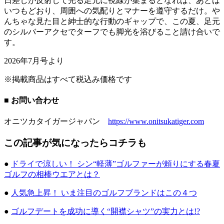
日差しが反射して光る足元に視線が集まるとなれば、あとは
いつもどおり、周囲への気配りとマナーを遵守するだけ。や
んちゃな見た目と紳士的な行動のギャップで、この夏、足元
のシルバーアクセでターフでも脚光を浴びること請け合いで
す。
2026年7月号より
※掲載商品はすべて税込み価格です
■ お問い合わせ
オニツカタイガージャパン
https://www.onitsukatiger.com
この記事が気になったらコチラも
●
ドライで涼しい！ シン“軽薄”ゴルファーが頼りにする春夏
ゴルフの相棒ウエアとは？
●
人気急上昇！ いま注目のゴルフブランドはこの４つ
●
ゴルフデートを成功に導く“開襟シャツ”の実力とは!?