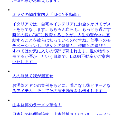
理研究家がお教えします。
オヤジの物件案内人「LEON不動産」
イタリアでは、自宅やインテリアにお金をかけてゲス
トをもてなします。もちろん自らも。もっとも過ごす
時間の長い”家”に投資することが、人生の豊かさに直
結することを彼らは知っているのですね。仕事へのモ
チベーションも、彼女との愛情も、仲間との遊びも、
すべてはお気に入りの”家”で育まれます。世の物件を
モテるか否か！という目線で、LEON不動産がご案内
いたします。
人の服見て我が服直せ
お洒落オヤジの実例をもとに、着こなし術とキーとな
るアイテム、そしてその演出効果をお伝えします。
山本益博のラーメン革命！
日本初の料理評論家、山本益博さんはいま、ラーメン