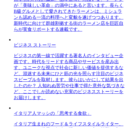
が「美味しい革命」の渦中にあると言います。長らく
B級グルメとして愛されてきたラーメンは、ミシュラ
ンも認める一流の料理へと変貌を遂げつつあります。
新時代に向けて群雄割拠する街のラーメン店を巨匠自
らが実食リポートする連載です。
ビジネス ストーリー
ビジネスの第一線で活躍する著名人のインタビュー企
画です。時代をリードする商品やサービスを産み出
す、ユニークな視点で社会に新しい価値を提供するな
ど、混迷する未来にひと筋の光を照らす注目のビジネ
スピープルを取材します。彼らはいかにして結果を出
したのか？ 人知れぬ苦労や仕事で得た意外な気づきな
ど、ここでしか読めない充実のビジネスストーリーを
お届けします。
イタリア人マッシの「思考する食欲」
イタリア生まれのフード＆ライフスタイルライター、