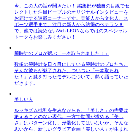
今、この人の話が聞きたい！ 編集部が独自の目線でセ
レクトした注目ピープルのオリジナルインタビューを
お届けする連載コーナーです。芸能人から文化人、ス
ポーツ選手まで、注目の新人から納得のベテランま
で、他では読めないWeb LEONならではのスペシャル
トークをお楽しみください！
腕時計のプロが選ぶ「一本取られました！」
数多の腕時計を日々目にしている腕時計のプロたち。
そんな彼らが魅了された、ついつい「一本取られ
た！」と膝を打ったモデルについて、熱く語っていた
だきます。
美しい人
ルッキズム批判を生みながらも、「美しさ」の需要は
絶えることのない現代。一方で世間が求める「美し
さ」はパターン化し、形骸化してはいないか、そんな
思いから、新しいグラビア企画「美しい人」が生まれ