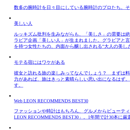
数多の腕時計を日々目にしている腕時計のプロたち。そ
美しい人
ルッキズム批判を生みながらも、「美しさ」の需要は絶
ラビア企画「美しい人」が生まれました。グラビアと言え
を持つ女性たちの、内面から醸し出される“大人の美し
モテる宿にはワケがある
彼女と訪れる旅の楽しみってなんでしょう？ まずは料
力があれば、旅はきっと素晴らしい思い出になるはず。
す。
Web LEON RECOMMENDS BEST30
ファッションや時計はもちろん、グルメからビューティー
LEON RECOMMENDS BEST30」。1年間で計