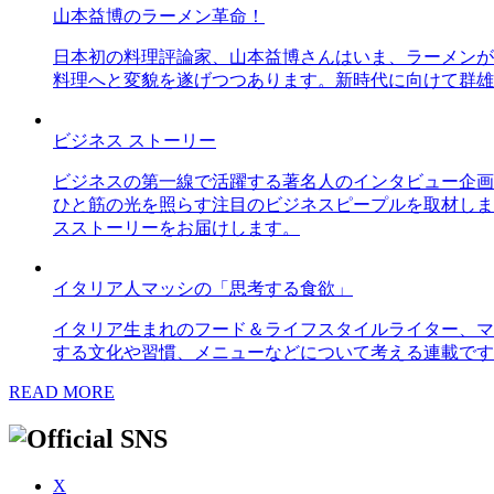
山本益博のラーメン革命！
日本初の料理評論家、山本益博さんはいま、ラーメンが
料理へと変貌を遂げつつあります。新時代に向けて群雄
ビジネス ストーリー
ビジネスの第一線で活躍する著名人のインタビュー企画
ひと筋の光を照らす注目のビジネスピープルを取材しま
スストーリーをお届けします。
イタリア人マッシの「思考する食欲」
イタリア生まれのフード＆ライフスタイルライター、マ
する文化や習慣、メニューなどについて考える連載です
READ MORE
X