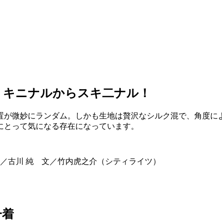
、キニナルからスキ二ナル！
置が微妙にランダム。しかも生地は贅沢なシルク混で、角度に
にとって気になる存在になっています。
／古川 純 文／竹内虎之介（シティライツ）
一着