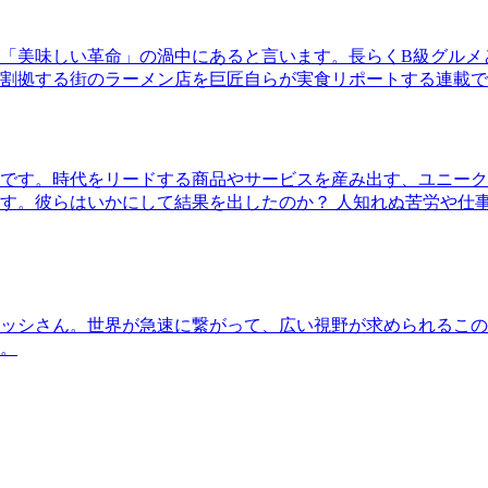
「美味しい革命」の渦中にあると言います。長らくB級グルメ
割拠する街のラーメン店を巨匠自らが実食リポートする連載で
です。時代をリードする商品やサービスを産み出す、ユニーク
す。彼らはいかにして結果を出したのか？ 人知れぬ苦労や仕
ッシさん。世界が急速に繋がって、広い視野が求められるこの
。