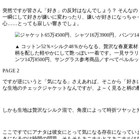
突然ですが皆さん「好き」の反対はなんでしょう？ そんな
一瞬にして好きが嫌いに変わったり、嫌いが好きになっちゃ
心……とっても寂しい響きでしょ。
▲ コットン52％×シルク48％からなる、贅沢な春夏
柄を配した軽やかにして艶っぽい一着です。一見サラリ、
ンツ14万8500円、サングラス参考商品／すべてベル
PAGE 2
ですが逆にいうと「気になる」さえあれば、そこから「好き
な生地のチェックジャケットなんですが、よ～く見ると柄の
しかも生地は贅沢なシルク混で、角度によって時折ツヤッと
ここですでにアナタは彼女にとって気になる存在になってい
きになるのは時間の問題。そもそもキニナルとスキニナルは