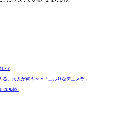
い!?
える、大人が買うべき「ユルりなデニスラ」
“ユル軽”