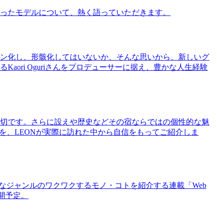
ったモデルについて、熱く語っていただきます。
ン化し、形骸化してはいないか、そんな思いから、新しいグ
ri Oguriさんをプロデューサーに据え、豊かな人生経験
切です。さらに設えや歴史などその宿ならではの個性的な魅
を、LEONが実際に訪れた中から自信をもってご紹介しま
まなジャンルのワクワクするモノ・コトを紹介する連載「Web
公開予定。