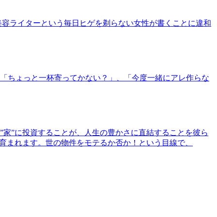
美容ライターという毎日ヒゲを剃らない女性が書くことに違和
「ちょっと一杯寄ってかない？」、「今度一緒にアレ作らな
”家”に投資することが、人生の豊かさに直結することを彼ら
で育まれます。世の物件をモテるか否か！という目線で、