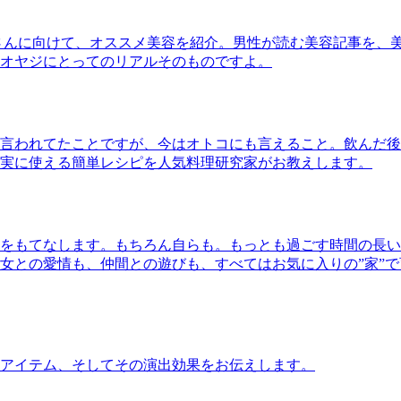
さんに向けて、オススメ美容を紹介。男性が読む美容記事を、
オヤジにとってのリアルそのものですよ。
言われてたことですが、今はオトコにも言えること。飲んだ後
実に使える簡単レシピを人気料理研究家がお教えします。
をもてなします。もちろん自らも。もっとも過ごす時間の長い
女との愛情も、仲間との遊びも、すべてはお気に入りの”家”
アイテム、そしてその演出効果をお伝えします。