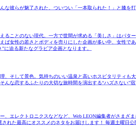
んな彼らが魅了された、ついつい「一本取られた！」と膝を打
えることのない現代。一方で世間が求める「美しさ」はパター
ば女性の若さとボディを売りにした企画が多い中、女性であるKao
さ”に迫る新たなグラビア企画となります。
理、そして景色。気持ちのいい温泉と高いホスピタリティも大
そんな恋するふたりの大切な旅時間を演出する“ハズさない”宿
、エレクトロニクスなどなど、Web LEON編集者がさまざ
30本に厳選された最高にオススメのネタをお届けします！ 毎週土曜日