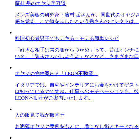
藤村 岳のオヤジ美容道
メンズ美容の研究家・藤村 岳さんが、同世代のオヤジ
感を覚え、この道を志したという岳さんのセレクトは、
料理初心者男子でもデキる・モテる簡単レシピ
「好きな相手は胃の腑からつかめ」って、昔はオンナに
い？」「週末ホムパしようよ」などなど、さまざまな口
オヤジの物件案内人「LEON不動産」
イタリアでは、自宅やインテリアにお金をかけてゲスト
は知っているのですね。仕事へのモチベーションも、彼
LEON不動産がご案内いたします。
人の服見て我が服直せ
お洒落オヤジの実例をもとに、着こなし術とキーとなる