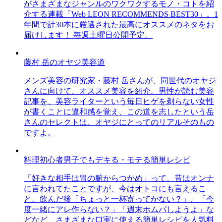
がさまざまなジャンルのワクワクするモノ・コトを紹
介する連載「Web LEON RECOMMENDS BEST30」。1
年間で計30本に厳選された最高にオススメのネタをお
届けします！ 毎週土曜日公開予定。
藤村 岳のオヤジ美容道
メンズ美容の研究家・藤村 岳さんが、同世代のオヤジ
さんに向けて、オススメ美容を紹介。男性が読む美容
記事を、美容ライターという毎日ヒゲを剃らない女性
が書くことに違和感を覚え、この道を志したという岳
さんのセレクトは、オヤジにとってのリアルそのもの
ですよ。
料理初心者男子でもデキる・モテる簡単レシピ
「好きな相手は胃の腑からつかめ」って、昔はオンナ
に言われてたことですが、今はオトコにも言えるこ
と。飲んだ後「ちょっと一杯寄ってかない？」、「今
度一緒にアレ作らない？」「週末ホムパしようよ」な
どなど、さまざまな口実に使える簡単レシピを人気料