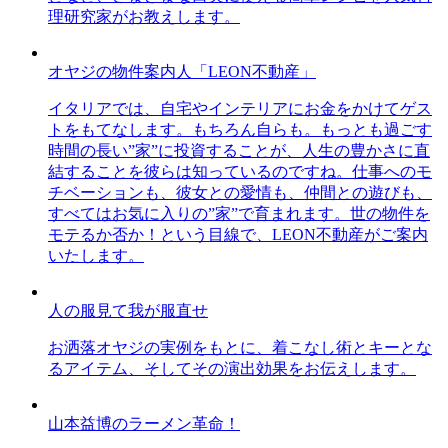
理研究家がお教えします。
オヤジの物件案内人「LEON不動産」
イタリアでは、自宅やインテリアにお金をかけてゲス
トをもてなします。もちろん自らも。もっとも過ごす
時間の長い”家”に投資することが、人生の豊かさに直
結することを彼らは知っているのですね。仕事へのモ
チベーションも、彼女との愛情も、仲間との遊びも、
すべてはお気に入りの”家”で育まれます。世の物件を
モテるか否か！という目線で、LEON不動産がご案内
いたします。
人の服見て我が服直せ
お洒落オヤジの実例をもとに、着こなし術とキーとな
るアイテム、そしてその演出効果をお伝えします。
山本益博のラーメン革命！