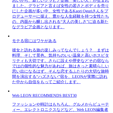
思いから、新しいグラビア企画「美しい人」が生まれ
ました。グラビアと言えば女性の若さとボディを売り
にした企画が多い中、女性であるKaori Oguriさんをプ
ロデューサーに据え、豊かな人生経験を持つ女性たち
の、内面から醸し出される“大人の美しさ”に迫る新た
なグラビア企画となります。
モテる宿にはワケがある
彼女と訪れる旅の楽しみってなんでしょう？ まずは
料理、そして景色。気持ちのいい温泉と高いホスピタ
リティも大切です。さらに設えや歴史などその宿なら
ではの個性的な魅力があれば、旅はきっと素晴らしい
思い出になるはず。そんな恋するふたりの大切な旅時
間を演出する“ハズさない”宿を、LEONが実際に訪れ
た中から自信をもってご紹介します。
Web LEON RECOMMENDS BEST30
ファッションや時計はもちろん、グルメからビューテ
ィー、エレクトロニクスなどなど、Web LEON編集者