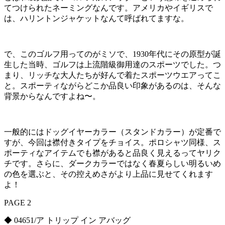
てつけられたネーミングなんです。アメリカやイギリスで
は、ハリントンジャケットなんて呼ばれてますな。
で、このゴルフ用ってのがミソで、1930年代にその原型が誕
生した当時、ゴルフは上流階級御用達のスポーツでした。つ
まり、リッチな大人たちが好んで着たスポーツウエアってこ
と。スポーティながらどこか品良い印象があるのは、そんな
背景からなんですよね〜。
一般的にはドッグイヤーカラー（スタンドカラー）が定番で
すが、今回は襟付きタイプをチョイス。ポロシャツ同様、ス
ポーティなアイテムでも襟があると品良く見えるってヤリク
チです。さらに、ダークカラーではなく春夏らしい明るいめ
の色を選ぶと、その控えめさがより上品に見せてくれます
よ！
PAGE 2
◆ 04651/ア トリップ イン アバッグ