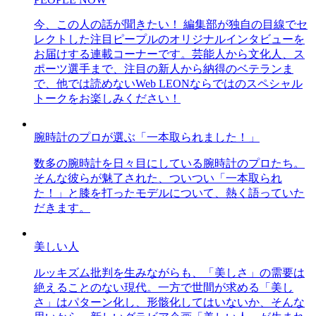
今、この人の話が聞きたい！ 編集部が独自の目線でセ
レクトした注目ピープルのオリジナルインタビューを
お届けする連載コーナーです。芸能人から文化人、ス
ポーツ選手まで、注目の新人から納得のベテランま
で、他では読めないWeb LEONならではのスペシャル
トークをお楽しみください！
腕時計のプロが選ぶ「一本取られました！」
数多の腕時計を日々目にしている腕時計のプロたち。
そんな彼らが魅了された、ついつい「一本取られ
た！」と膝を打ったモデルについて、熱く語っていた
だきます。
美しい人
ルッキズム批判を生みながらも、「美しさ」の需要は
絶えることのない現代。一方で世間が求める「美し
さ」はパターン化し、形骸化してはいないか、そんな