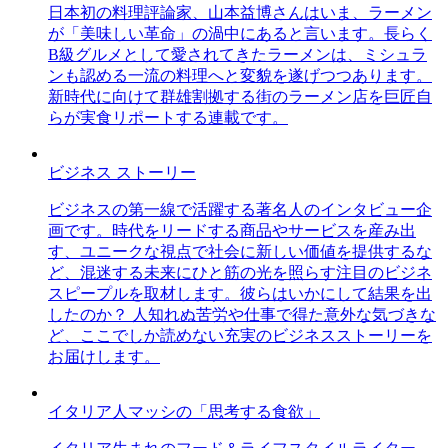
日本初の料理評論家、山本益博さんはいま、ラーメン
が「美味しい革命」の渦中にあると言います。長らく
B級グルメとして愛されてきたラーメンは、ミシュラ
ンも認める一流の料理へと変貌を遂げつつあります。
新時代に向けて群雄割拠する街のラーメン店を巨匠自
らが実食リポートする連載です。
ビジネス ストーリー
ビジネスの第一線で活躍する著名人のインタビュー企
画です。時代をリードする商品やサービスを産み出
す、ユニークな視点で社会に新しい価値を提供するな
ど、混迷する未来にひと筋の光を照らす注目のビジネ
スピープルを取材します。彼らはいかにして結果を出
したのか？ 人知れぬ苦労や仕事で得た意外な気づきな
ど、ここでしか読めない充実のビジネスストーリーを
お届けします。
イタリア人マッシの「思考する食欲」