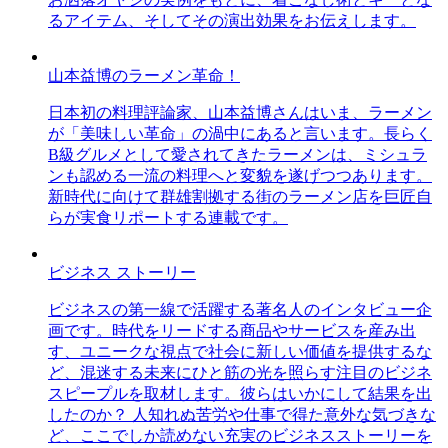
るアイテム、そしてその演出効果をお伝えします。
山本益博のラーメン革命！
日本初の料理評論家、山本益博さんはいま、ラーメン
が「美味しい革命」の渦中にあると言います。長らく
B級グルメとして愛されてきたラーメンは、ミシュラ
ンも認める一流の料理へと変貌を遂げつつあります。
新時代に向けて群雄割拠する街のラーメン店を巨匠自
らが実食リポートする連載です。
ビジネス ストーリー
ビジネスの第一線で活躍する著名人のインタビュー企
画です。時代をリードする商品やサービスを産み出
す、ユニークな視点で社会に新しい価値を提供するな
ど、混迷する未来にひと筋の光を照らす注目のビジネ
スピープルを取材します。彼らはいかにして結果を出
したのか？ 人知れぬ苦労や仕事で得た意外な気づきな
ど、ここでしか読めない充実のビジネスストーリーを