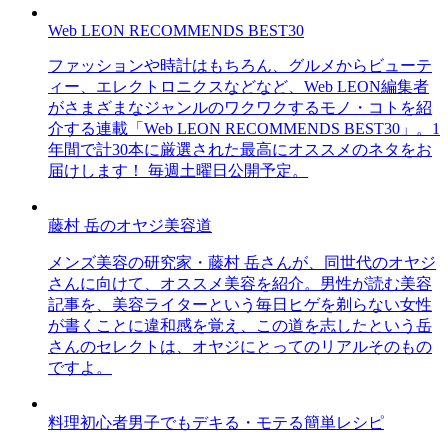
Web LEON RECOMMENDS BEST30
ファッションや時計はもちろん、グルメからビューテ
ィー、エレクトロニクスなどなど、Web LEON編集者
がさまざまなジャンルのワクワクするモノ・コトを紹
介する連載「Web LEON RECOMMENDS BEST30」。1
年間で計30本に厳選された最高にオススメのネタをお
届けします！ 毎週土曜日公開予定。
藤村 岳のオヤジ美容道
メンズ美容の研究家・藤村 岳さんが、同世代のオヤジ
さんに向けて、オススメ美容を紹介。男性が読む美容
記事を、美容ライターという毎日ヒゲを剃らない女性
が書くことに違和感を覚え、この道を志したという岳
さんのセレクトは、オヤジにとってのリアルそのもの
ですよ。
料理初心者男子でもデキる・モテる簡単レシピ