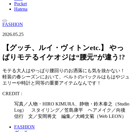
Pocket
Hatena
FASHION
2026.05.25
【グッチ、ルイ・ヴィトンetc.】 やっ
ぱりモテるイケオジは“腰元”が違う!?
モテる大人はやっぱり腰回りのお洒落にも気を抜かない！
軽装の春シーズンにおいて、ベルトのバックルはもはやジュ
エリーや時計と同等の重要アイテムなんです！
CREDIT :
写真／人物・HIRO KIMURA、静物・鈴木泰之（Studio
Log） スタイリング／笠島康平 ヘアメイク／向後
信行 文／安岡将文 編集／大崎文菊（Web LEON）
FASHION