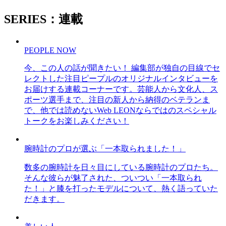
SERIES：連載
PEOPLE NOW
今、この人の話が聞きたい！ 編集部が独自の目線でセ
レクトした注目ピープルのオリジナルインタビューを
お届けする連載コーナーです。芸能人から文化人、ス
ポーツ選手まで、注目の新人から納得のベテランま
で、他では読めないWeb LEONならではのスペシャル
トークをお楽しみください！
腕時計のプロが選ぶ「一本取られました！」
数多の腕時計を日々目にしている腕時計のプロたち。
そんな彼らが魅了された、ついつい「一本取られ
た！」と膝を打ったモデルについて、熱く語っていた
だきます。