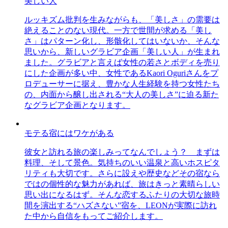
美しい人
ルッキズム批判を生みながらも、「美しさ」の需要は
絶えることのない現代。一方で世間が求める「美し
さ」はパターン化し、形骸化してはいないか、そんな
思いから、新しいグラビア企画「美しい人」が生まれ
ました。グラビアと言えば女性の若さとボディを売り
にした企画が多い中、女性であるKaori Oguriさんをプ
ロデューサーに据え、豊かな人生経験を持つ女性たち
の、内面から醸し出される“大人の美しさ”に迫る新た
なグラビア企画となります。
モテる宿にはワケがある
彼女と訪れる旅の楽しみってなんでしょう？ まずは
料理、そして景色。気持ちのいい温泉と高いホスピタ
リティも大切です。さらに設えや歴史などその宿なら
ではの個性的な魅力があれば、旅はきっと素晴らしい
思い出になるはず。そんな恋するふたりの大切な旅時
間を演出する“ハズさない”宿を、LEONが実際に訪れ
た中から自信をもってご紹介します。