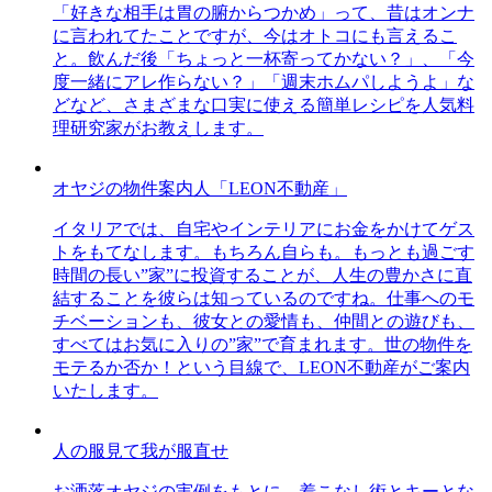
「好きな相手は胃の腑からつかめ」って、昔はオンナ
に言われてたことですが、今はオトコにも言えるこ
と。飲んだ後「ちょっと一杯寄ってかない？」、「今
度一緒にアレ作らない？」「週末ホムパしようよ」な
どなど、さまざまな口実に使える簡単レシピを人気料
理研究家がお教えします。
オヤジの物件案内人「LEON不動産」
イタリアでは、自宅やインテリアにお金をかけてゲス
トをもてなします。もちろん自らも。もっとも過ごす
時間の長い”家”に投資することが、人生の豊かさに直
結することを彼らは知っているのですね。仕事へのモ
チベーションも、彼女との愛情も、仲間との遊びも、
すべてはお気に入りの”家”で育まれます。世の物件を
モテるか否か！という目線で、LEON不動産がご案内
いたします。
人の服見て我が服直せ
お洒落オヤジの実例をもとに、着こなし術とキーとな