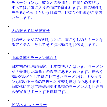
チベーションも、彼女との愛情も、仲間との遊びも、
すべてはお気に入りの”家”で育まれます。世の物件を
モテるか否か！という目線で、LEON不動産がご案内
いたします。
人の服見て我が服直せ
お洒落オヤジの実例をもとに、着こなし術とキーとな
るアイテム、そしてその演出効果をお伝えします。
山本益博のラーメン革命！
日本初の料理評論家、山本益博さんはいま、ラーメン
が「美味しい革命」の渦中にあると言います。長らく
B級グルメとして愛されてきたラーメンは、ミシュラ
ンも認める一流の料理へと変貌を遂げつつあります。
新時代に向けて群雄割拠する街のラーメン店を巨匠自
らが実食リポートする連載です。
ビジネス ストーリー