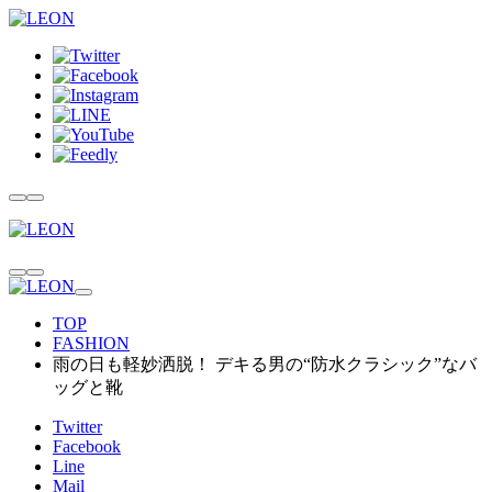
TOP
FASHION
雨の日も軽妙洒脱！ デキる男の“防水クラシック”なバ
ッグと靴
Twitter
Facebook
Line
Mail