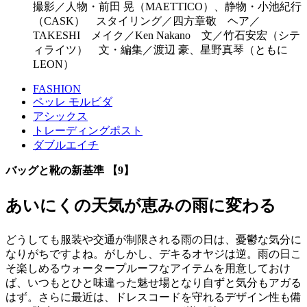
撮影／人物・前田 晃（MAETTICO）、静物・小池紀行
（CASK） スタイリング／四方章敬 ヘア／
TAKESHI メイク／Ken Nakano 文／竹石安宏（シテ
ィライツ） 文・編集／渡辺 豪、星野真琴（ともに
LEON）
FASHION
ペッレ モルビダ
アシックス
トレーディングポスト
ダブルエイチ
バッグと靴の新基準 【9】
あいにくの天気が恵みの雨に変わる
どうしても服装や交通が制限される雨の日は、憂鬱な気分に
なりがちですよね。がしかし、デキるオヤジは逆。雨の日こ
そ楽しめるウォータープルーフなアイテムを用意しておけ
ば、いつもとひと味違った魅せ場となり自ずと気分もアガる
はず。さらに最近は、ドレスコードを守れるデザイン性も備