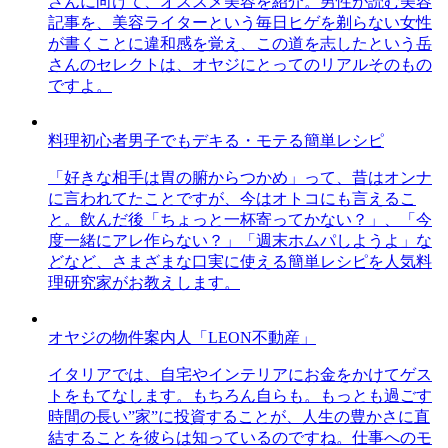
さんに向けて、オススメ美容を紹介。男性が読む美容
記事を、美容ライターという毎日ヒゲを剃らない女性
が書くことに違和感を覚え、この道を志したという岳
さんのセレクトは、オヤジにとってのリアルそのもの
ですよ。
料理初心者男子でもデキる・モテる簡単レシピ
「好きな相手は胃の腑からつかめ」って、昔はオンナ
に言われてたことですが、今はオトコにも言えるこ
と。飲んだ後「ちょっと一杯寄ってかない？」、「今
度一緒にアレ作らない？」「週末ホムパしようよ」な
どなど、さまざまな口実に使える簡単レシピを人気料
理研究家がお教えします。
オヤジの物件案内人「LEON不動産」
イタリアでは、自宅やインテリアにお金をかけてゲス
トをもてなします。もちろん自らも。もっとも過ごす
時間の長い”家”に投資することが、人生の豊かさに直
結することを彼らは知っているのですね。仕事へのモ