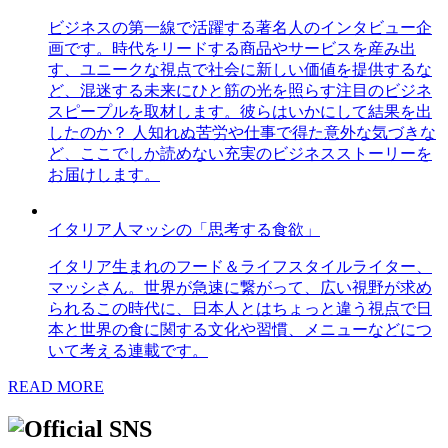
ビジネスの第一線で活躍する著名人のインタビュー企
画です。時代をリードする商品やサービスを産み出
す、ユニークな視点で社会に新しい価値を提供するな
ど、混迷する未来にひと筋の光を照らす注目のビジネ
スピープルを取材します。彼らはいかにして結果を出
したのか？ 人知れぬ苦労や仕事で得た意外な気づきな
ど、ここでしか読めない充実のビジネスストーリーを
お届けします。
イタリア人マッシの「思考する食欲」
イタリア生まれのフード＆ライフスタイルライター、
マッシさん。世界が急速に繋がって、広い視野が求め
られるこの時代に、日本人とはちょっと違う視点で日
本と世界の食に関する文化や習慣、メニューなどにつ
いて考える連載です。
READ MORE