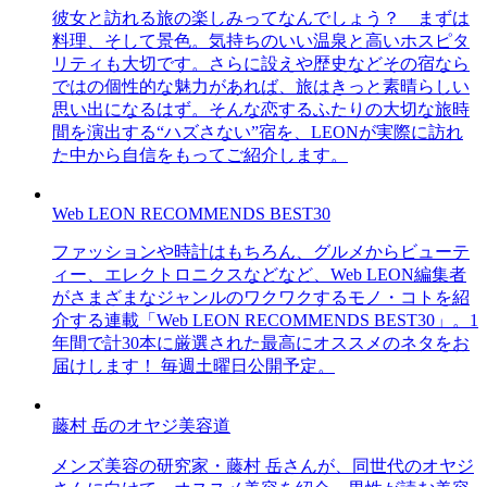
彼女と訪れる旅の楽しみってなんでしょう？ まずは
料理、そして景色。気持ちのいい温泉と高いホスピタ
リティも大切です。さらに設えや歴史などその宿なら
ではの個性的な魅力があれば、旅はきっと素晴らしい
思い出になるはず。そんな恋するふたりの大切な旅時
間を演出する“ハズさない”宿を、LEONが実際に訪れ
た中から自信をもってご紹介します。
Web LEON RECOMMENDS BEST30
ファッションや時計はもちろん、グルメからビューテ
ィー、エレクトロニクスなどなど、Web LEON編集者
がさまざまなジャンルのワクワクするモノ・コトを紹
介する連載「Web LEON RECOMMENDS BEST30」。1
年間で計30本に厳選された最高にオススメのネタをお
届けします！ 毎週土曜日公開予定。
藤村 岳のオヤジ美容道
メンズ美容の研究家・藤村 岳さんが、同世代のオヤジ