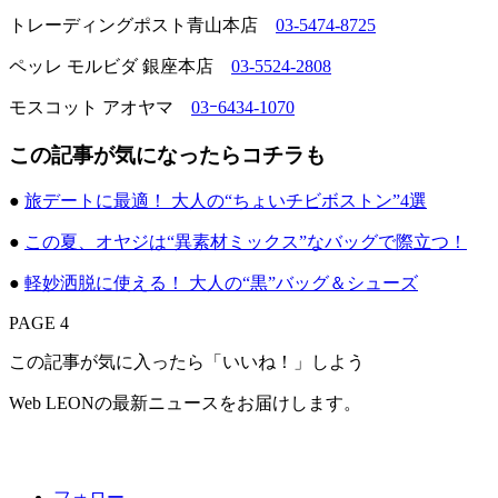
トレーディングポスト青山本店
03-5474-8725
ペッレ モルビダ 銀座本店
03-5524-2808
モスコット アオヤマ
03ｰ6434-1070
この記事が気になったらコチラも
●
旅デートに最適！ 大人の“ちょいチビボストン”4選
●
この夏、オヤジは“異素材ミックス”なバッグで際立つ！
●
軽妙洒脱に使える！ 大人の“黒”バッグ＆シューズ
PAGE 4
この記事が気に入ったら「いいね！」しよう
Web LEONの最新ニュースをお届けします。
フォロー