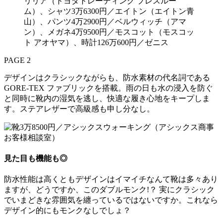
リリア（トヨダトレーディング プレスルー
ム）、シャツ3万6300円／エイトン（エイトン青
山）、パンツ4万2900円／ベルウィッチ（アマ
ン）、メガネ4万9500円／モスコット（モスコッ
ト アオヤマ）、時計126万600円／ゼニス
PAGE 2
デザインはクラシックながらも、防水素材の代名詞である
GORE-TEX ファブリックを搭載。雨の日も水の浸入を防ぐ
と同時に靴内の湿気を逃し、快適な履き心地をキープしま
す。ステアレザーで高級感も申し分なし。
見た目も機能も◎
防水性能は高くともデザインはイマイチなんて靴は多々あり
ますが、どうですか、このダブルモンク!？ 実にクラシック
でいまどきな雰囲気を纏っているではないですか。これなら
デザイン的にもモンクなしでしょ？