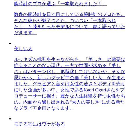
腕時計のプロが選ぶ「一本取られました！」
数多の腕時計を日々目にしている腕時計のプロたち。
そんな彼らが魅了された、ついつい「一本取られ
た！」と膝を打ったモデルについて、熱く語っていた
だきます。
美しい人
ルッキズム批判を生みながらも、「美しさ」の需要は
絶えることのない現代。一方で世間が求める「美し
さ」はパターン化し、形骸化してはいないか、そんな
思いから、新しいグラビア企画「美しい人」が生まれ
ました。グラビアと言えば女性の若さとボディを売り
にした企画が多い中、女性であるKaori Oguriさんをプ
ロデューサーに据え、豊かな人生経験を持つ女性たち
の、内面から醸し出される“大人の美しさ”に迫る新た
なグラビア企画となります。
モテる宿にはワケがある