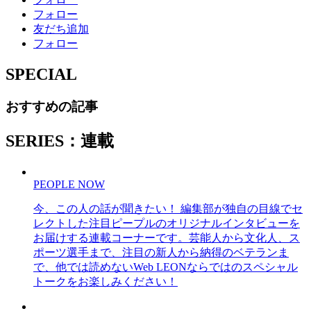
フォロー
友だち追加
フォロー
SPECIAL
おすすめの記事
SERIES：連載
PEOPLE NOW
今、この人の話が聞きたい！ 編集部が独自の目線でセ
レクトした注目ピープルのオリジナルインタビューを
お届けする連載コーナーです。芸能人から文化人、ス
ポーツ選手まで、注目の新人から納得のベテランま
で、他では読めないWeb LEONならではのスペシャル
トークをお楽しみください！