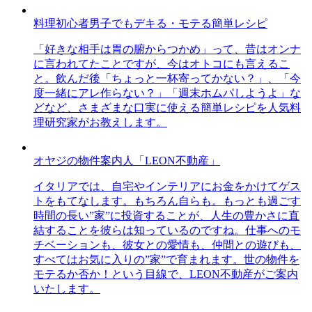
料理初心者男子でもデキる・モテる簡単レシピ
「好きな相手は胃の腑からつかめ」って、昔はオンナ
に言われてたことですが、今はオトコにも言えるこ
と。飲んだ後「ちょっと一杯寄ってかない？」、「今
度一緒にアレ作らない？」「週末ホムパしようよ」な
どなど、さまざまな口実に使える簡単レシピを人気料
理研究家がお教えします。
オヤジの物件案内人「LEON不動産」
イタリアでは、自宅やインテリアにお金をかけてゲス
トをもてなします。もちろん自らも。もっとも過ごす
時間の長い”家”に投資することが、人生の豊かさに直
結することを彼らは知っているのですね。仕事へのモ
チベーションも、彼女との愛情も、仲間との遊びも、
すべてはお気に入りの”家”で育まれます。世の物件を
モテるか否か！という目線で、LEON不動産がご案内
いたします。