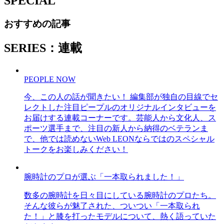
SPECIAL
おすすめの記事
SERIES：連載
PEOPLE NOW
今、この人の話が聞きたい！ 編集部が独自の目線でセ
レクトした注目ピープルのオリジナルインタビューを
お届けする連載コーナーです。芸能人から文化人、ス
ポーツ選手まで、注目の新人から納得のベテランま
で、他では読めないWeb LEONならではのスペシャル
トークをお楽しみください！
腕時計のプロが選ぶ「一本取られました！」
数多の腕時計を日々目にしている腕時計のプロたち。
そんな彼らが魅了された、ついつい「一本取られ
た！」と膝を打ったモデルについて、熱く語っていた