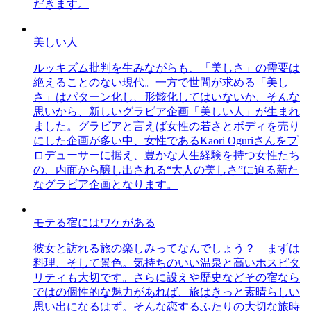
だきます。
美しい人
ルッキズム批判を生みながらも、「美しさ」の需要は
絶えることのない現代。一方で世間が求める「美し
さ」はパターン化し、形骸化してはいないか、そんな
思いから、新しいグラビア企画「美しい人」が生まれ
ました。グラビアと言えば女性の若さとボディを売り
にした企画が多い中、女性であるKaori Oguriさんをプ
ロデューサーに据え、豊かな人生経験を持つ女性たち
の、内面から醸し出される“大人の美しさ”に迫る新た
なグラビア企画となります。
モテる宿にはワケがある
彼女と訪れる旅の楽しみってなんでしょう？ まずは
料理、そして景色。気持ちのいい温泉と高いホスピタ
リティも大切です。さらに設えや歴史などその宿なら
ではの個性的な魅力があれば、旅はきっと素晴らしい
思い出になるはず。そんな恋するふたりの大切な旅時