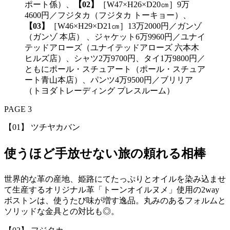
ポート係）、
【02】
［W47×H26×D20㎝］9万
4600円／フジタカ（フジタカ トーキョー）、
【03】
［W46×H29×D21㎝］13万2000円／ガンゾ
（ガンゾ 本店） 、ジャケット6万9960円／ユナイ
テッドアローズ（ユナイテッドアローズ 六本木
ヒルズ店）、シャツ2万9700円、タイ1万9800円／
ともにポール・スチュアート（ポール・スチュア
ート青山本店）、パンツ4万9500円／ブリリア
（トヨダトレーディング プレスルーム）
PAGE 3
【01】 ツチヤカバン
使うほど手放せない旅の頼れる相棒
世界的な革の産地、姫路にてたっぷりとオイルを染み込ませ
て生産するオリジナル革「トーンオイルヌメ」使用の2way
ボストンは、使うたび味が増す逸品。丸みのあるフォルムと
ソリッドな金具との対比も◎。