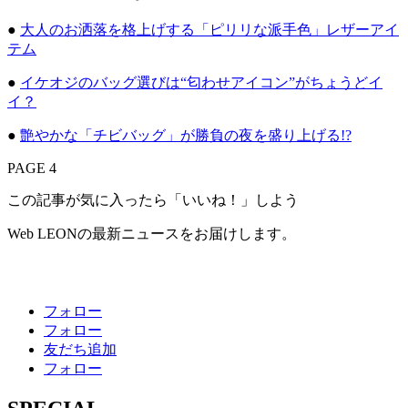
●
大人のお洒落を格上げする「ピリリな派手色」レザーアイ
テム
●
イケオジのバッグ選びは“匂わせアイコン”がちょうどイ
イ？
●
艶やかな「チビバッグ」が勝負の夜を盛り上げる!?
PAGE 4
この記事が気に入ったら「いいね！」しよう
Web LEONの最新ニュースをお届けします。
フォロー
フォロー
友だち追加
フォロー