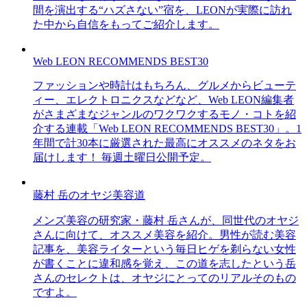
間を演出する“ハズさない”宿を、LEONが実際に訪れ
た中から自信をもってご紹介します。
Web LEON RECOMMENDS BEST30
ファッションや時計はもちろん、グルメからビューテ
ィー、エレクトロニクスなどなど、Web LEON編集者
がさまざまなジャンルのワクワクするモノ・コトを紹
介する連載「Web LEON RECOMMENDS BEST30」。1
年間で計30本に厳選された最高にオススメのネタをお
届けします！ 毎週土曜日公開予定。
藤村 岳のオヤジ美容道
メンズ美容の研究家・藤村 岳さんが、同世代のオヤジ
さんに向けて、オススメ美容を紹介。男性が読む美容
記事を、美容ライターという毎日ヒゲを剃らない女性
が書くことに違和感を覚え、この道を志したという岳
さんのセレクトは、オヤジにとってのリアルそのもの
ですよ。