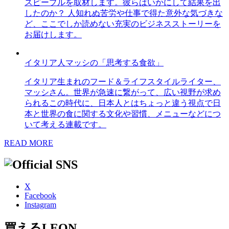
スピープルを取材します。彼らはいかにして結果を出
したのか？ 人知れぬ苦労や仕事で得た意外な気づきな
ど、ここでしか読めない充実のビジネスストーリーを
お届けします。
イタリア人マッシの「思考する食欲」
イタリア生まれのフード＆ライフスタイルライター、
マッシさん。世界が急速に繋がって、広い視野が求め
られるこの時代に、日本人とはちょっと違う視点で日
本と世界の食に関する文化や習慣、メニューなどにつ
いて考える連載です。
READ MORE
X
Facebook
Instagram
買えるLEON