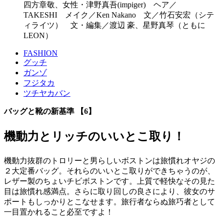
四方章敬、女性・津野真吾(impiger) ヘア／
TAKESHI メイク／Ken Nakano 文／竹石安宏（シテ
ィライツ） 文・編集／渡辺 豪、星野真琴（ともに
LEON）
FASHION
グッチ
ガンゾ
フジタカ
ツチヤカバン
バッグと靴の新基準 【6】
機動力とリッチのいいとこ取り！
機動力抜群のトロリーと男らしいボストンは旅慣れオヤジの
２大定番バッグ。それらのいいとこ取りができちゃうのが、
レザー製のちょいチビボストンです。上質で軽快なその見た
目は旅慣れ感満点。さらに取り回しの良さにより、彼女のサ
ポートもしっかりとこなせます。旅行者ならぬ旅巧者として
一目置かれること必至ですよ！