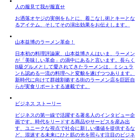
人の服見て我が服直せ
お洒落オヤジの実例をもとに、着こなし術とキーとな
るアイテム、そしてその演出効果をお伝えします。
山本益博のラーメン革命！
日本初の料理評論家、山本益博さんはいま、ラーメン
が「美味しい革命」の渦中にあると言います。長らく
B級グルメとして愛されてきたラーメンは、ミシュラ
ンも認める一流の料理へと変貌を遂げつつあります。
新時代に向けて群雄割拠する街のラーメン店を巨匠自
らが実食リポートする連載です。
ビジネス ストーリー
ビジネスの第一線で活躍する著名人のインタビュー企
画です。時代をリードする商品やサービスを産み出
す、ユニークな視点で社会に新しい価値を提供するな
ど、混迷する未来にひと筋の光を照らす注目のビジネ