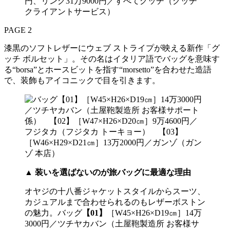
円、リング31万9000円／すべてグッチ（グッチ
クライアントサービス）
PAGE 2
漆黒のソフトレザーにウェブ ストライプが映える新作「グ
ッチ ボルセット」。その名はイタリア語でバッグを意味す
る“borsa”とホースビットを指す“morsetto”を合わせた造語
で、装飾もアイコニックで目を引きます。
▲
装いを選ばないのが旅バッグに最適な理由
オヤジの十八番ジャケットスタイルからスーツ、
カジュアルまで合わせられるのもレザーボストン
の魅力。バッグ
【01】
［W45×H26×D19㎝］14万
3000円／ツチヤカバン（土屋鞄製造所 お客様サ