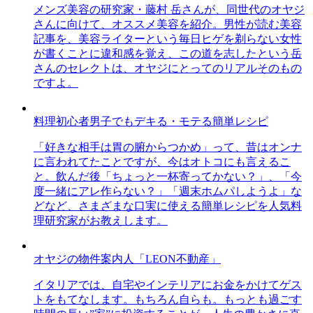
メンズ美容の研究家・藤村 岳さんが、同世代のオヤジ
さんに向けて、オススメ美容を紹介。男性が読む美容
記事を、美容ライターという毎日ヒゲを剃らない女性
が書くことに違和感を覚え、この道を志したという岳
さんのセレクトは、オヤジにとってのリアルそのもの
ですよ。
料理初心者男子でもデキる・モテる簡単レシピ
「好きな相手は胃の腑からつかめ」って、昔はオンナ
に言われてたことですが、今はオトコにも言えるこ
と。飲んだ後「ちょっと一杯寄ってかない？」、「今
度一緒にアレ作らない？」「週末ホムパしようよ」な
どなど、さまざまな口実に使える簡単レシピを人気料
理研究家がお教えします。
オヤジの物件案内人「LEON不動産」
イタリアでは、自宅やインテリアにお金をかけてゲス
トをもてなします。もちろん自らも。もっとも過ごす