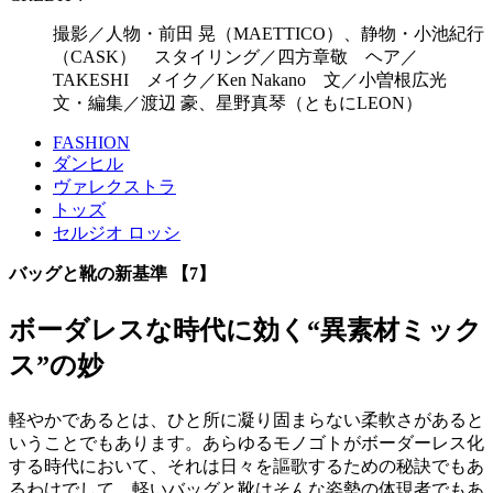
撮影／人物・前田 晃（MAETTICO）、静物・小池紀行
（CASK） スタイリング／四方章敬 ヘア／
TAKESHI メイク／Ken Nakano 文／小曽根広光
文・編集／渡辺 豪、星野真琴（ともにLEON）
FASHION
ダンヒル
ヴァレクストラ
トッズ
セルジオ ロッシ
バッグと靴の新基準 【7】
ボーダレスな時代に効く“異素材ミック
ス”の妙
軽やかであるとは、ひと所に凝り固まらない柔軟さがあると
いうことでもあります。あらゆるモノゴトがボーダーレス化
する時代において、それは日々を謳歌するための秘訣でもあ
るわけでして。軽いバッグと靴はそんな姿勢の体現者でもあ