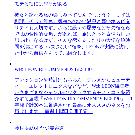
モテる宿にはワケがある
彼女と訪れる旅の楽しみってなんでしょう？ まずは
料理、そして景色。気持ちのいい温泉と高いホスピタ
リティも大切です。さらに設えや歴史などその宿なら
ではの個性的な魅力があれば、旅はきっと素晴らしい
思い出になるはず。そんな恋するふたりの大切な旅時
間を演出する“ハズさない”宿を、LEONが実際に訪れ
た中から自信をもってご紹介します。
Web LEON RECOMMENDS BEST30
ファッションや時計はもちろん、グルメからビューテ
ィー、エレクトロニクスなどなど、Web LEON編集者
がさまざまなジャンルのワクワクするモノ・コトを紹
介する連載「Web LEON RECOMMENDS BEST30」。1
年間で計30本に厳選された最高にオススメのネタをお
届けします！ 毎週土曜日公開予定。
藤村 岳のオヤジ美容道