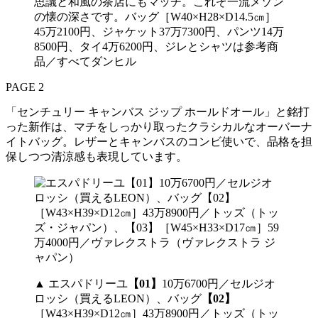
思議と和風の茶店にもマッチ。これぞ一流メゾン
の懐の深さです。バッグ［W40×H28×D14.5㎝］
45万2100円、ジャケット37万7300円、パンツ14万
8500円、タイ4万6200円、ジレとシャツは参考商
品／すべてダンヒル
PAGE 2
「センチュリー キャンバス ジップ ホールドオール」と銘打
った新作は、マチをしっかり取ったクラシカルなオーバーナ
イトバッグ。レザーとキャンバスのコンビ使いで、品格を担
保しつつ清涼感も表現しています。
▲ エスパドリーユ
【01】
10万6700円／セルジオ
ロッシ（買えるLEON）、バッグ
【02】
［W43×H39×D12㎝］43万8900円／トッズ（トッ