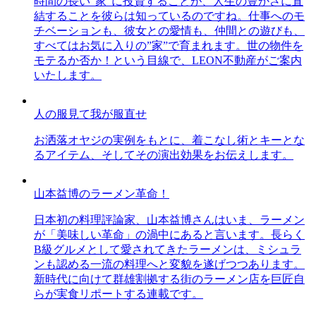
時間の長い”家”に投資することが、人生の豊かさに直
結することを彼らは知っているのですね。仕事へのモ
チベーションも、彼女との愛情も、仲間との遊びも、
すべてはお気に入りの”家”で育まれます。世の物件を
モテるか否か！という目線で、LEON不動産がご案内
いたします。
人の服見て我が服直せ
お洒落オヤジの実例をもとに、着こなし術とキーとな
るアイテム、そしてその演出効果をお伝えします。
山本益博のラーメン革命！
日本初の料理評論家、山本益博さんはいま、ラーメン
が「美味しい革命」の渦中にあると言います。長らく
B級グルメとして愛されてきたラーメンは、ミシュラ
ンも認める一流の料理へと変貌を遂げつつあります。
新時代に向けて群雄割拠する街のラーメン店を巨匠自
らが実食リポートする連載です。