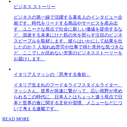
ビジネス ストーリー
ビジネスの第一線で活躍する著名人のインタビュー企
画です。時代をリードする商品やサービスを産み出
す、ユニークな視点で社会に新しい価値を提供するな
ど、混迷する未来にひと筋の光を照らす注目のビジネ
スピープルを取材します。彼らはいかにして結果を出
したのか？ 人知れぬ苦労や仕事で得た意外な気づきな
ど、ここでしか読めない充実のビジネスストーリーを
お届けします。
イタリア人マッシの「思考する食欲」
イタリア生まれのフード＆ライフスタイルライター、
マッシさん。世界が急速に繋がって、広い視野が求め
られるこの時代に、日本人とはちょっと違う視点で日
本と世界の食に関する文化や習慣、メニューなどにつ
いて考える連載です。
READ MORE