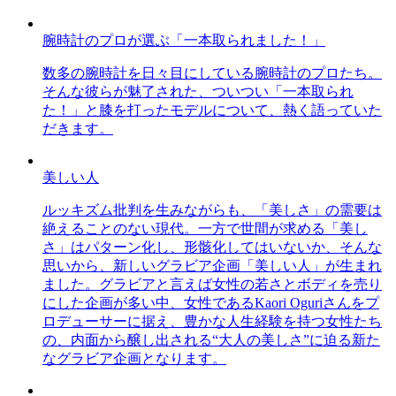
腕時計のプロが選ぶ「一本取られました！」
数多の腕時計を日々目にしている腕時計のプロたち。
そんな彼らが魅了された、ついつい「一本取られ
た！」と膝を打ったモデルについて、熱く語っていた
だきます。
美しい人
ルッキズム批判を生みながらも、「美しさ」の需要は
絶えることのない現代。一方で世間が求める「美し
さ」はパターン化し、形骸化してはいないか、そんな
思いから、新しいグラビア企画「美しい人」が生まれ
ました。グラビアと言えば女性の若さとボディを売り
にした企画が多い中、女性であるKaori Oguriさんをプ
ロデューサーに据え、豊かな人生経験を持つ女性たち
の、内面から醸し出される“大人の美しさ”に迫る新た
なグラビア企画となります。