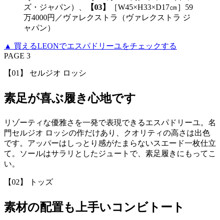
ズ・ジャパン）、
【03】
［W45×H33×D17㎝］59
万4000円／ヴァレクストラ（ヴァレクストラ ジ
ャパン）
▲ 買えるLEONでエスパドリーユをチェックする
PAGE 3
【01】 セルジオ ロッシ
素足が喜ぶ履き心地です
リゾーティな優雅さを一発で表現できるエスパドリーユ。名
門セルジオ ロッシの作だけあり、クオリティの高さは出色
です。アッパーはしっとり感がたまらないスエード一枚仕立
て。ソールはサラリとしたジュートで、素足履きにもってこ
い。
【02】 トッズ
素材の配置も上手いコンビトート