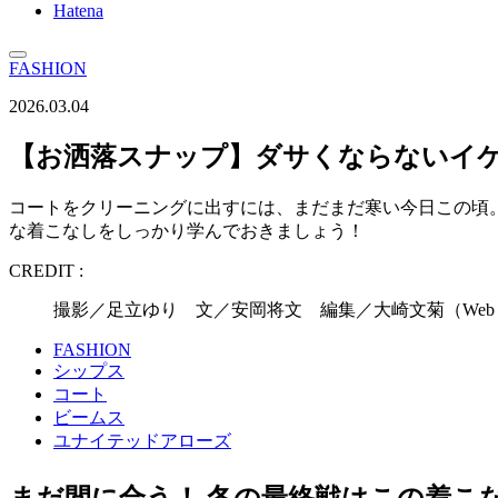
Hatena
FASHION
2026.03.04
【お洒落スナップ】ダサくならないイ
コートをクリーニングに出すには、まだまだ寒い今日この頃
な着こなしをしっかり学んでおきましょう！
CREDIT :
撮影／足立ゆり 文／安岡将文 編集／大崎文菊（Web 
FASHION
シップス
コート
ビームス
ユナイテッドアローズ
まだ間に合う！ 冬の最終戦はこの着こ