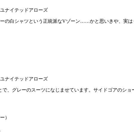
バーの白シャツという正統派なVゾーン……かと思いきや、実
とで、グレーのスーツになじませています。サイドゴアのショ
イヤー）
に