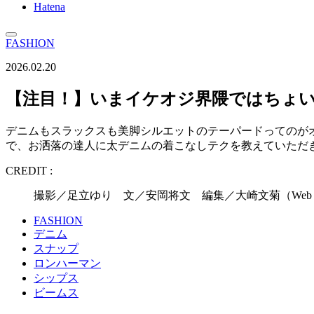
Hatena
FASHION
2026.02.20
【注目！】いまイケオジ界隈ではちょい
デニムもスラックスも美脚シルエットのテーパードってのが
で、お洒落の達人に太デニムの着こなしテクを教えていただ
CREDIT :
撮影／足立ゆり 文／安岡将文 編集／大崎文菊（Web 
FASHION
デニム
スナップ
ロンハーマン
シップス
ビームス