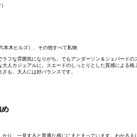
ッフ）
！
ス 六本木ヒルズ）、その他すべて私物
でラフな雰囲気になりがち。でもアンダーソン＆シェパードの
な大人カジュアルに。スエードのしっとりとした質感による格
太さも、大人には好バランスです。
強め
しかり、一見すると普通な感じにまとまっています。わかる人