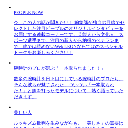
PEOPLE NOW
今、この人の話が聞きたい！ 編集部が独自の目線でセ
レクトした注目ピープルのオリジナルインタビューを
お届けする連載コーナーです。芸能人から文化人、ス
ポーツ選手まで、注目の新人から納得のベテランま
で、他では読めないWeb LEONならではのスペシャル
トークをお楽しみください！
腕時計のプロが選ぶ「一本取られました！」
数多の腕時計を日々目にしている腕時計のプロたち。
そんな彼らが魅了された、ついつい「一本取られ
た！」と膝を打ったモデルについて、熱く語っていた
だきます。
美しい人
ルッキズム批判を生みながらも、「美しさ」の需要は