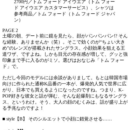
2700円／トム フォード アイウエア（トム フォー
ド アイウエア カスタマーサービス）、シャツは
参考商品／トム フォード（トム フォード ジャパ
ン）
PAGE 2
土曜の朝、デート前に鏡を見たら、顔がパンパンパン!? そん
な経験、ありませんか（笑）。そこで効くのが“ちょい大き
め”のレンズが搭載されたサングラス。小顔効果を狙える王
道ワザ、ですよね。しかも目元の存在感が増して、グッと強
印象まで手に入るのがミソ。選びはおなじみ「トム フォー
ド」で。
ただし今回のモデルには余談がありまして。もとは韓国市場
向けに作られた通称K品番の一本が、爆発的人気で世界に広
がり、日本でも買えるようになったのですね。つまり、K-
POP好きな彼女と話が弾む、そんな起爆剤にもなるサングラ
ス、というわけ。そう、大人の顔のむくみは、話が盛り上が
る予兆なのですよ！
■ style【B】 そのシルエットで小顔に錯覚させる……