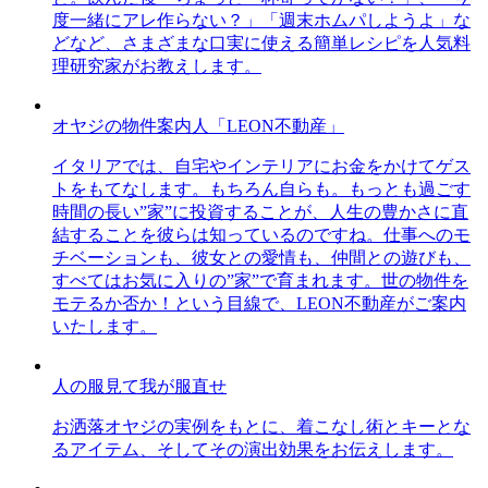
度一緒にアレ作らない？」「週末ホムパしようよ」な
どなど、さまざまな口実に使える簡単レシピを人気料
理研究家がお教えします。
オヤジの物件案内人「LEON不動産」
イタリアでは、自宅やインテリアにお金をかけてゲス
トをもてなします。もちろん自らも。もっとも過ごす
時間の長い”家”に投資することが、人生の豊かさに直
結することを彼らは知っているのですね。仕事へのモ
チベーションも、彼女との愛情も、仲間との遊びも、
すべてはお気に入りの”家”で育まれます。世の物件を
モテるか否か！という目線で、LEON不動産がご案内
いたします。
人の服見て我が服直せ
お洒落オヤジの実例をもとに、着こなし術とキーとな
るアイテム、そしてその演出効果をお伝えします。