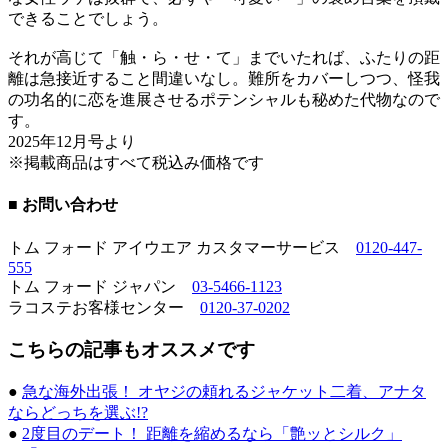
できることでしょう。
それが高じて「触・ら・せ・て」までいたれば、ふたりの距
離は急接近すること間違いなし。難所をカバーしつつ、怪我
の功名的に恋を進展させるポテンシャルも秘めた代物なので
す。
2025年12月号より
※掲載商品はすべて税込み価格です
■ お問い合わせ
トム フォード アイウエア カスタマーサービス
0120-447-
555
トム フォード ジャパン
03-5466-1123
ラコステお客様センター
0120-37-0202
こちらの記事もオススメです
●
急な海外出張！ オヤジの頼れるジャケット二着、アナタ
ならどっちを選ぶ!?
●
2度目のデート！ 距離を縮めるなら「艶ッとシルク」