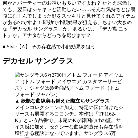
何かとパーティーのお誘いも多いですよね？ たとえ深酒し
ても、翌日はシャキッと活動したい……そんな気持ちとは裏
腹にむくんでしまった顔をスッキリと見せてくれるアイテム
があるのですよ！ 即効で小顔効果が狙える、ちょい大きめ
な「デカセル サングラス」か、あるいは、「デカ襟 ニッ
ト」か。アナタならどっちを選びます!?
■ Style【A】 その存在感で小顔効果を狙う……
デカセル サングラス
▲
妖艶な曲線美も備えた際立ちサングラス
メインコレクションに加え、特定の国に向けたシ
リーズも展開するココンチ。本作は「TF1162-
K」という品番で、末尾のKが韓国向けの証。サ
イズ感に加え、セクシーな曲線的造形も存在感を
増強する秘訣になっています。サングラス6万