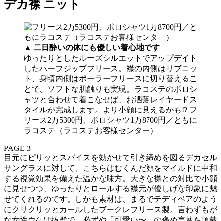
デカ襟 ニット
▲
二日酔いの体にも優しい着心地です
ゆったりとしたルーズシルエットでアップデイト
したハーフジップフリース。襟の内側はリブニッ
ト、身頃内側はポーラーフリースに切り替えるこ
とで、ソフトな肌触りも実現。ラコステのポロシ
ャツと合わせて着こなせば、お洒落レイヤードス
タイルが完成します。より小顔に見えるかも!? フ
リース2万5300円、ポロシャツ1万8700円／ともに
ラコステ（ラコステお客様センター）
PAGE 3
目元にピリッとスパイスを効かせて引き締めを図るデカセル
サングラスに対して、こちらはむくんだ顔をマイルドに中和
する視覚効果を備えた温かな味方。大きな襟との対比で小顔
に見せつつ、ゆったりとロールする襟元が優しげな印象に魅
せてくれるのです。しかも素材は、まるでテディベアのよう
にクリクリッとカールしたブークレフリース製。言わずもが
な女性ウケは抜群で、必ずや「可愛い〜」の褒め言葉を頂戴