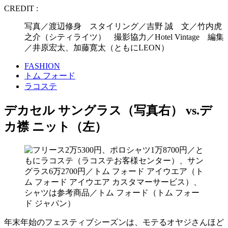
CREDIT :
写真／渡辺修身 スタイリング／吉野 誠 文／竹内虎
之介（シティライツ） 撮影協力／Hotel Vintage 編集
／井原宏太、加藤寛太（ともにLEON）
FASHION
トム フォード
ラコステ
デカセル サングラス（写真右） vs.デ
カ襟 ニット（左）
年末年始のフェスティブシーズンは、モテるオヤジさんほど