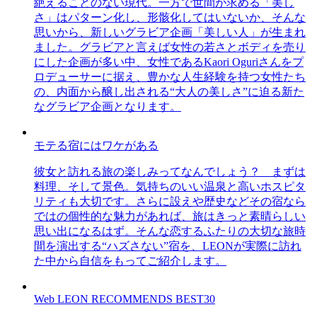
絶えることのない現代。一方で世間が求める「美し
さ」はパターン化し、形骸化してはいないか、そんな
思いから、新しいグラビア企画「美しい人」が生まれ
ました。グラビアと言えば女性の若さとボディを売り
にした企画が多い中、女性であるKaori Oguriさんをプ
ロデューサーに据え、豊かな人生経験を持つ女性たち
の、内面から醸し出される“大人の美しさ”に迫る新た
なグラビア企画となります。
モテる宿にはワケがある
彼女と訪れる旅の楽しみってなんでしょう？ まずは
料理、そして景色。気持ちのいい温泉と高いホスピタ
リティも大切です。さらに設えや歴史などその宿なら
ではの個性的な魅力があれば、旅はきっと素晴らしい
思い出になるはず。そんな恋するふたりの大切な旅時
間を演出する“ハズさない”宿を、LEONが実際に訪れ
た中から自信をもってご紹介します。
Web LEON RECOMMENDS BEST30