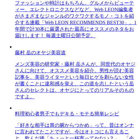
ファッションや時計はもちろん、グルメからビューテ
ィー、エレクトロニクスなどなど、Web LEON編集者
がさまざまなジャンルのワクワクするモノ・コトを紹
介する連載「Web LEON RECOMMENDS BEST30」。1
年間で計30本に厳選された最高にオススメのネタをお
届けします！ 毎週土曜日公開予定。
藤村 岳のオヤジ美容道
メンズ美容の研究家・藤村 岳さんが、同世代のオヤジ
さんに向けて、オススメ美容を紹介。男性が読む美容
記事を、美容ライターという毎日ヒゲを剃らない女性
が書くことに違和感を覚え、この道を志したという岳
さんのセレクトは、オヤジにとってのリアルそのもの
ですよ。
料理初心者男子でもデキる・モテる簡単レシピ
「好きな相手は胃の腑からつかめ」って、昔はオンナ
に言われてたことですが、今はオトコにも言えるこ
と。飲んだ後「ちょっと一杯寄ってかない？」、「今