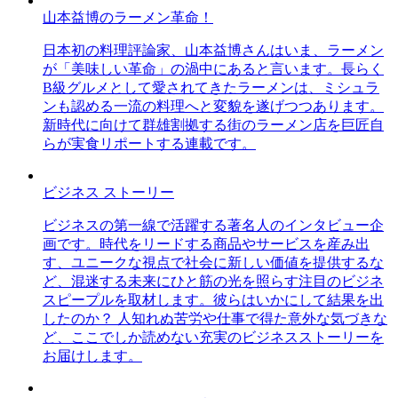
山本益博のラーメン革命！
日本初の料理評論家、山本益博さんはいま、ラーメン
が「美味しい革命」の渦中にあると言います。長らく
B級グルメとして愛されてきたラーメンは、ミシュラ
ンも認める一流の料理へと変貌を遂げつつあります。
新時代に向けて群雄割拠する街のラーメン店を巨匠自
らが実食リポートする連載です。
ビジネス ストーリー
ビジネスの第一線で活躍する著名人のインタビュー企
画です。時代をリードする商品やサービスを産み出
す、ユニークな視点で社会に新しい価値を提供するな
ど、混迷する未来にひと筋の光を照らす注目のビジネ
スピープルを取材します。彼らはいかにして結果を出
したのか？ 人知れぬ苦労や仕事で得た意外な気づきな
ど、ここでしか読めない充実のビジネスストーリーを
お届けします。