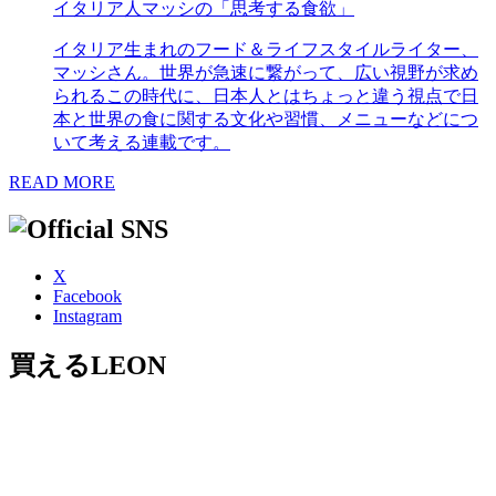
イタリア人マッシの「思考する食欲」
イタリア生まれのフード＆ライフスタイルライター、
マッシさん。世界が急速に繋がって、広い視野が求め
られるこの時代に、日本人とはちょっと違う視点で日
本と世界の食に関する文化や習慣、メニューなどにつ
いて考える連載です。
READ MORE
X
Facebook
Instagram
買えるLEON