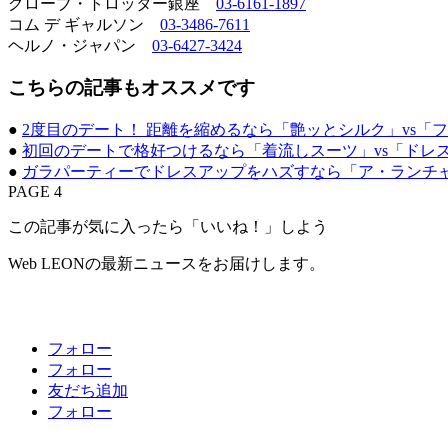
グローブ・トロッター銀座
03-6161-1897
コム デ ギャルソン
03-3486-7611
ヘルノ・ジャパン
03-6427-3424
こちらの記事もオススメです
●
2度目のデート！ 距離を縮めるなら「艶ッとシルク」vs「
●
初回のデートで格好つけるなら「着流しスーツ」vs「ドレ
●
ガラパーティーでドレスアップをハズすなら「ア・ランチャ
PAGE 4
この記事が気に入ったら「いいね！」しよう
Web LEONの最新ニュースをお届けします。
フォロー
フォロー
友だち追加
フォロー