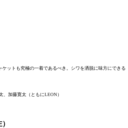
ャケットも究極の一着であるべき。シワを洒脱に味方にできる
宏太、加藤寛太（ともにLEON）
左）