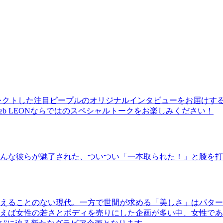
レクトした注目ピープルのオリジナルインタビューをお届けす
b LEONならではのスペシャルトークをお楽しみください！
んな彼らが魅了された、ついつい「一本取られた！」と膝を打
えることのない現代。一方で世間が求める「美しさ」はパター
ば女性の若さとボディを売りにした企画が多い中、女性であるKao