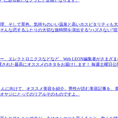
さ”に迫る新たなグラビア企画となります。
理、そして景色。気持ちのいい温泉と高いホスピタリティも大
そんな恋するふたりの大切な旅時間を演出する“ハズさない”宿
、エレクトロニクスなどなど、Web LEON編集者がさまざ
30本に厳選された最高にオススメのネタをお届けします！ 毎週土曜日
さんに向けて、オススメ美容を紹介。男性が読む美容記事を、
オヤジにとってのリアルそのものですよ。