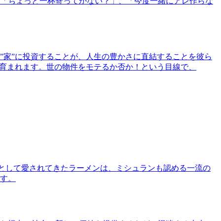
「ちょっと一杯寄ってかない？」、「今度一緒にアレ作らな
”家”に投資することが、人生の豊かさに直結することを彼ら
で育まれます。世の物件をモテるか否か！という目線で、
として愛されてきたラーメンは、ミシュランも認める一流の
す。