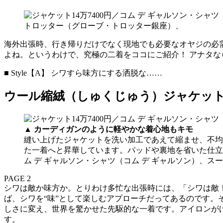
海外出張時、行き帰りだけでなく現地でも必要なオヤジの必
よね。というわけで、究極の二着をココにご紹介！ アナタな
■ Style【A】 シワすら味方にする洒脱な……
ウール縮絨（しゅくじゅう）ジャケッ
▲
カーディガンのように軽やかな着心地もキモ
縫い上げたジャケットを洗い加工であえて縮ませ、不均
た一着へと昇華しています。パッドや裏地を省いた仕立
ム デ ギャルソン・シャツ（コム デ ギャルソン）、ス
PAGE 2
シワは敵か味方か。とりわけ多忙な出張時には、「シワは敵
ば、シワを“味”として楽しむアプローチだってあるのです
しさに変え、世界を驚かせた先駆的な一着です。アイロンが
す。