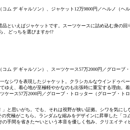
需品といえばジャケットです。スーツケースに詰め込む身の回
ら、どっちを選びますか!?
ト
一なシワを表現したジャケット。クラシカルなウインドゥペー
てゆえ、着心地が至極軽やかなのも出張時に重宝する理由。着たま
ーツケース57万2000円／グローブ・トロッター（グローブ・ト
！」と思いがち。でも、それは視野が狭い証拠。シワを気にし
。その究極がこちら。ランダムな縮みをデザインに昇華した「コ
けの手間を省きた〜いという本音を優しく包み、クリエイティ