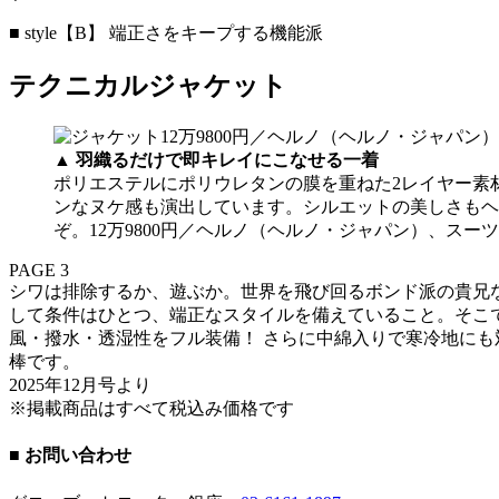
■ style【B】 端正さをキープする機能派
テクニカルジャケット
▲
羽織るだけで即キレイにこなせる一着
ポリエステルにポリウレタンの膜を重ねた2レイヤー素
ンなヌケ感も演出しています。シルエットの美しさもヘ
ぞ。12万9800円／ヘルノ（ヘルノ・ジャパン）、スー
PAGE 3
シワは排除するか、遊ぶか。世界を飛び回るボンド派の貴兄
して条件はひとつ、端正なスタイルを備えていること。そこ
風・撥水・透湿性をフル装備！ さらに中綿入りで寒冷地にも
棒です。
2025年12月号より
※掲載商品はすべて税込み価格です
■ お問い合わせ