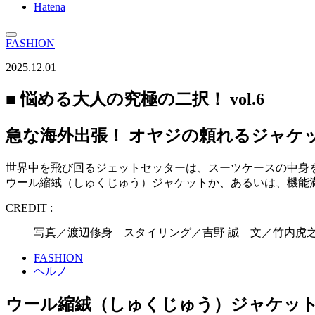
Hatena
FASHION
2025.12.01
■ 悩める大人の究極の二択！ vol.6
急な海外出張！ オヤジの頼れるジャケ
世界中を飛び回るジェットセッターは、スーツケースの中身
ウール縮絨（しゅくじゅう）ジャケットか、あるいは、機能満
CREDIT :
写真／渡辺修身 スタイリング／吉野 誠 文／竹内虎之介（
FASHION
ヘルノ
ウール縮絨（しゅくじゅう）ジャケット（