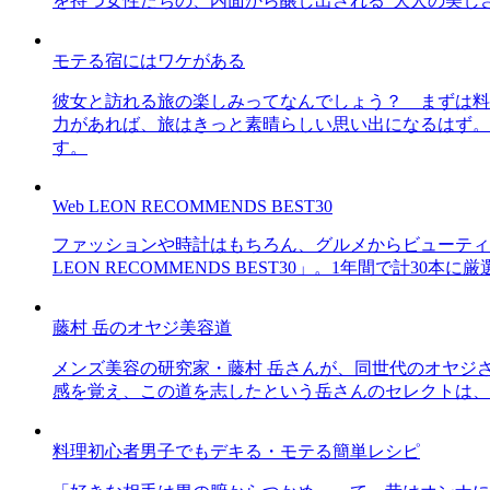
を持つ女性たちの、内面から醸し出される“大人の美し
モテる宿にはワケがある
彼女と訪れる旅の楽しみってなんでしょう？ まずは料
力があれば、旅はきっと素晴らしい思い出になるはず。
す。
Web LEON RECOMMENDS BEST30
ファッションや時計はもちろん、グルメからビューティー
LEON RECOMMENDS BEST30」。1年間で計
藤村 岳のオヤジ美容道
メンズ美容の研究家・藤村 岳さんが、同世代のオヤジ
感を覚え、この道を志したという岳さんのセレクトは、
料理初心者男子でもデキる・モテる簡単レシピ