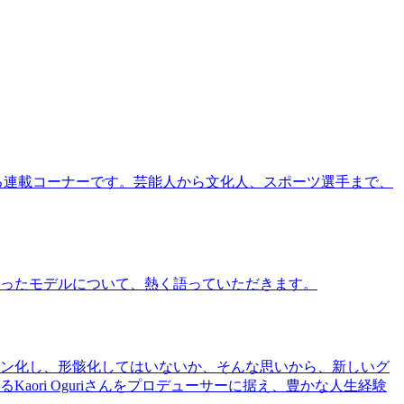
る連載コーナーです。芸能人から文化人、スポーツ選手まで、
ったモデルについて、熱く語っていただきます。
ン化し、形骸化してはいないか、そんな思いから、新しいグ
ri Oguriさんをプロデューサーに据え、豊かな人生経験