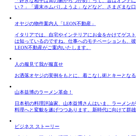
「好きな相手は胃の腑からつかめ」って、昔はオンナに
い？」「週末ホムパしようよ」などなど、さまざまな口
オヤジの物件案内人「LEON不動産」
イタリアでは、自宅やインテリアにお金をかけてゲスト
は知っているのですね。仕事へのモチベーションも、彼
LEON不動産がご案内いたします。
人の服見て我が服直せ
お洒落オヤジの実例をもとに、着こなし術とキーとなる
山本益博のラーメン革命！
日本初の料理評論家、山本益博さんはいま、ラーメンが
料理へと変貌を遂げつつあります。新時代に向けて群雄
ビジネス ストーリー