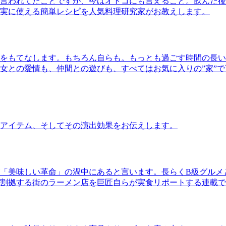
言われてたことですが、今はオトコにも言えること。飲んだ後
実に使える簡単レシピを人気料理研究家がお教えします。
をもてなします。もちろん自らも。もっとも過ごす時間の長い
女との愛情も、仲間との遊びも、すべてはお気に入りの”家”
アイテム、そしてその演出効果をお伝えします。
「美味しい革命」の渦中にあると言います。長らくB級グルメ
割拠する街のラーメン店を巨匠自らが実食リポートする連載で