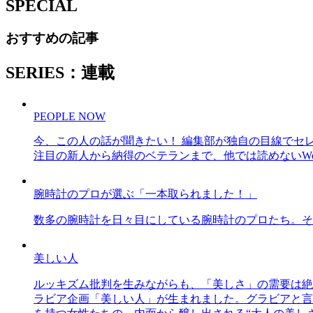
SPECIAL
おすすめの記事
SERIES：連載
PEOPLE NOW
今、この人の話が聞きたい！ 編集部が独自の目線でセ
注目の新人から納得のベテランまで、他では読めないWe
腕時計のプロが選ぶ「一本取られました！」
数多の腕時計を日々目にしている腕時計のプロたち。そ
美しい人
ルッキズム批判を生みながらも、「美しさ」の需要は絶
ラビア企画「美しい人」が生まれました。グラビアと言え