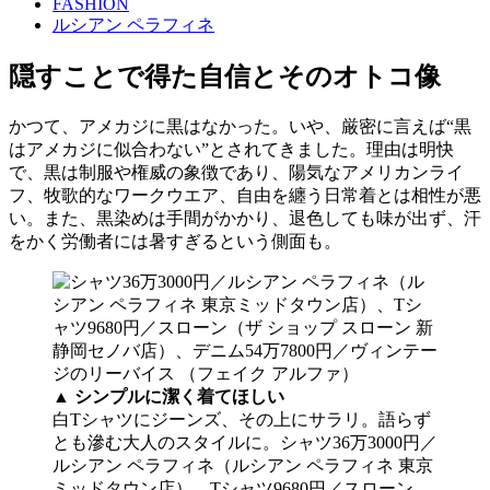
FASHION
ルシアン ペラフィネ
隠すことで得た自信とそのオトコ像
かつて、アメカジに黒はなかった。いや、厳密に言えば“黒
はアメカジに似合わない”とされてきました。理由は明快
で、黒は制服や権威の象徴であり、陽気なアメリカンライ
フ、牧歌的なワークウエア、自由を纏う日常着とは相性が悪
い。また、黒染めは手間がかかり、退色しても味が出ず、汗
をかく労働者には暑すぎるという側面も。
▲
シンプルに潔く着てほしい
白Tシャツにジーンズ、その上にサラリ。語らず
とも滲む大人のスタイルに。シャツ36万3000円／
ルシアン ペラフィネ（ルシアン ペラフィネ 東京
ミッドタウン店）、Tシャツ9680円／スローン