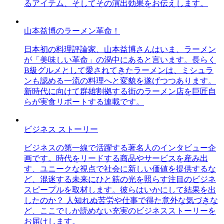
るアイテム、そしてその演出効果をお伝えします。
山本益博のラーメン革命！
日本初の料理評論家、山本益博さんはいま、ラーメン
が「美味しい革命」の渦中にあると言います。長らく
B級グルメとして愛されてきたラーメンは、ミシュラ
ンも認める一流の料理へと変貌を遂げつつあります。
新時代に向けて群雄割拠する街のラーメン店を巨匠自
らが実食リポートする連載です。
ビジネス ストーリー
ビジネスの第一線で活躍する著名人のインタビュー企
画です。時代をリードする商品やサービスを産み出
す、ユニークな視点で社会に新しい価値を提供するな
ど、混迷する未来にひと筋の光を照らす注目のビジネ
スピープルを取材します。彼らはいかにして結果を出
したのか？ 人知れぬ苦労や仕事で得た意外な気づきな
ど、ここでしか読めない充実のビジネスストーリーを
お届けします。