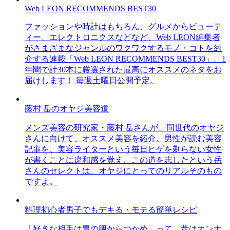
Web LEON RECOMMENDS BEST30
ファッションや時計はもちろん、グルメからビューテ
ィー、エレクトロニクスなどなど、Web LEON編集者
がさまざまなジャンルのワクワクするモノ・コトを紹
介する連載「Web LEON RECOMMENDS BEST30」。1
年間で計30本に厳選された最高にオススメのネタをお
届けします！ 毎週土曜日公開予定。
藤村 岳のオヤジ美容道
メンズ美容の研究家・藤村 岳さんが、同世代のオヤジ
さんに向けて、オススメ美容を紹介。男性が読む美容
記事を、美容ライターという毎日ヒゲを剃らない女性
が書くことに違和感を覚え、この道を志したという岳
さんのセレクトは、オヤジにとってのリアルそのもの
ですよ。
料理初心者男子でもデキる・モテる簡単レシピ
「好きな相手は胃の腑からつかめ」って、昔はオンナ