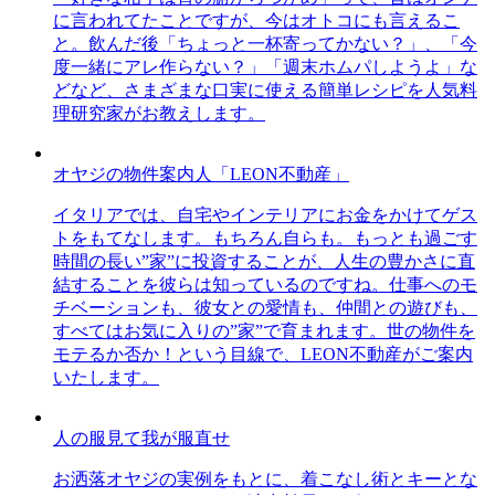
に言われてたことですが、今はオトコにも言えるこ
と。飲んだ後「ちょっと一杯寄ってかない？」、「今
度一緒にアレ作らない？」「週末ホムパしようよ」な
どなど、さまざまな口実に使える簡単レシピを人気料
理研究家がお教えします。
オヤジの物件案内人「LEON不動産」
イタリアでは、自宅やインテリアにお金をかけてゲス
トをもてなします。もちろん自らも。もっとも過ごす
時間の長い”家”に投資することが、人生の豊かさに直
結することを彼らは知っているのですね。仕事へのモ
チベーションも、彼女との愛情も、仲間との遊びも、
すべてはお気に入りの”家”で育まれます。世の物件を
モテるか否か！という目線で、LEON不動産がご案内
いたします。
人の服見て我が服直せ
お洒落オヤジの実例をもとに、着こなし術とキーとな