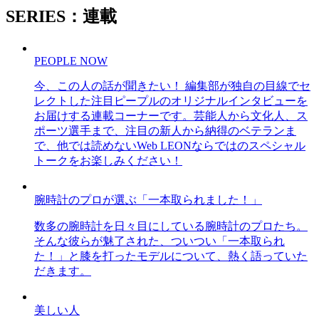
SERIES：連載
PEOPLE NOW
今、この人の話が聞きたい！ 編集部が独自の目線でセ
レクトした注目ピープルのオリジナルインタビューを
お届けする連載コーナーです。芸能人から文化人、ス
ポーツ選手まで、注目の新人から納得のベテランま
で、他では読めないWeb LEONならではのスペシャル
トークをお楽しみください！
腕時計のプロが選ぶ「一本取られました！」
数多の腕時計を日々目にしている腕時計のプロたち。
そんな彼らが魅了された、ついつい「一本取られ
た！」と膝を打ったモデルについて、熱く語っていた
だきます。
美しい人