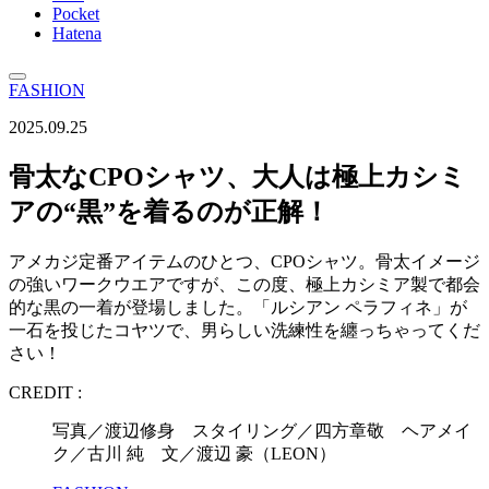
Pocket
Hatena
FASHION
2025.09.25
骨太なCPOシャツ、大人は極上カシミ
アの“黒”を着るのが正解！
アメカジ定番アイテムのひとつ、CPOシャツ。骨太イメージ
の強いワークウエアですが、この度、極上カシミア製で都会
的な黒の一着が登場しました。「ルシアン ペラフィネ」が
一石を投じたコヤツで、男らしい洗練性を纏っちゃってくだ
さい！
CREDIT :
写真／渡辺修身 スタイリング／四方章敬 ヘアメイ
ク／古川 純 文／渡辺 豪（LEON）