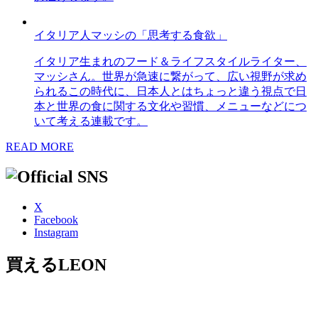
イタリア人マッシの「思考する食欲」
イタリア生まれのフード＆ライフスタイルライター、
マッシさん。世界が急速に繋がって、広い視野が求め
られるこの時代に、日本人とはちょっと違う視点で日
本と世界の食に関する文化や習慣、メニューなどにつ
いて考える連載です。
READ MORE
X
Facebook
Instagram
買えるLEON