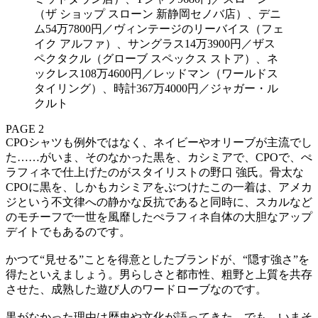
（ザ ショップ スローン 新静岡セノバ店）、デニ
ム54万7800円／ヴィンテージのリーバイス（フェ
イク アルファ）、サングラス14万3900円／ザス
ペクタクル（グローブ スペックス ストア）、ネ
ックレス108万4600円／レッドマン（ワールドス
タイリング）、時計367万4000円／ジャガー・ル
クルト
PAGE 2
CPOシャツも例外ではなく、ネイビーやオリーブが主流でし
た……がいま、そのなかった黒を、カシミアで、CPOで、ぺ
ラフィネで仕上げたのがスタイリストの野口 強氏。骨太な
CPOに黒を、しかもカシミアをぶつけたこの一着は、アメカ
ジという不文律への静かな反抗であると同時に、スカルなど
のモチーフで一世を風靡したぺラフィネ自体の大胆なアップ
デイトでもあるのです。
かつて“見せる”ことを得意としたブランドが、“隠す強さ”を
得たといえましょう。男らしさと都市性、粗野と上質を共存
させた、成熟した遊び人のワードローブなのです。
黒がなかった理由は歴史や文化が語ってきた、でも、いまそ