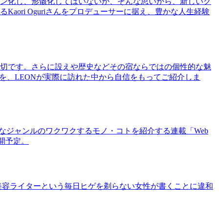
ン化し、形骸化してはいないか、そんな思いから、新しいグ
ri Oguriさんをプロデューサーに据え、豊かな人生経験
切です。さらに設えや歴史などその宿ならではの個性的な魅
を、LEONが実際に訪れた中から自信をもってご紹介しま
まなジャンルのワクワクするモノ・コトを紹介する連載「Web
公開予定。
美容ライターという毎日ヒゲを剃らない女性が書くことに違和