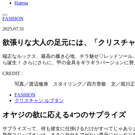
Hatena
FASHION
2025.07.31
欲張りな大人の足元には、「クリスチャ
端正なルックス、最高の履き心地、チラ魅せ♡レッドソール
ら誕生！ さらにさらに、甲の金具をギラギラバージョンに
CREDIT :
写真／渡辺修身 スタイリング／四方章敬 文／堀川正毅
FASHION
クリスチャン ルブタン
オヤジの欲に応える4つのサプライズ
サプライズって、何も彼女に仕掛けるだけがすべてじゃあり
新作スリップオンは、まさに自分をアゲたい貴兄にピッタリ