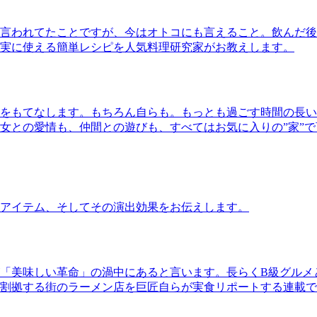
言われてたことですが、今はオトコにも言えること。飲んだ後
実に使える簡単レシピを人気料理研究家がお教えします。
をもてなします。もちろん自らも。もっとも過ごす時間の長い
女との愛情も、仲間との遊びも、すべてはお気に入りの”家”
アイテム、そしてその演出効果をお伝えします。
「美味しい革命」の渦中にあると言います。長らくB級グルメ
割拠する街のラーメン店を巨匠自らが実食リポートする連載で