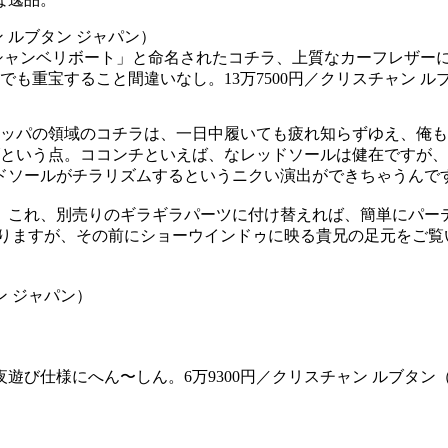
シャンベリボート」と命名されたコチラ、上質なカーフレザー
も重宝すること間違いなし。13万7500円／クリスチャン ル
リッパの領域のコチラは、一日中履いても疲れ知らずゆえ、俺
げという点。ココンチといえば、なレッドソールは健在ですが
ドソールがチラリズムするというニクい演出ができちゃうんで
。これ、別売りのギラギラパーツに付け替えれば、簡単にパー
なりますが、その前にショーウインドゥに映る貴兄の足元をご覧
び仕様にへん〜しん。6万9300円／クリスチャン ルブタン（