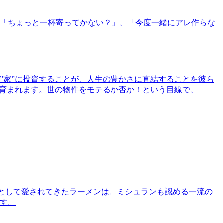
「ちょっと一杯寄ってかない？」、「今度一緒にアレ作らな
”家”に投資することが、人生の豊かさに直結することを彼ら
で育まれます。世の物件をモテるか否か！という目線で、
として愛されてきたラーメンは、ミシュランも認める一流の
す。