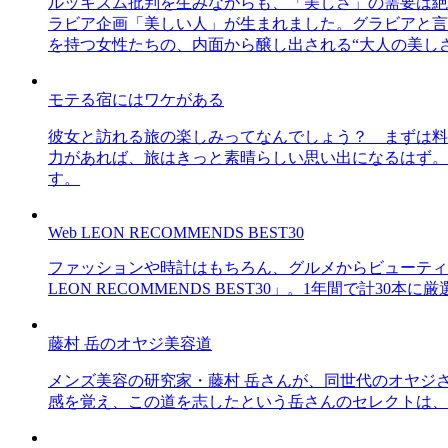
ルッキズム批判を生みながらも、「美しさ」の需要は絶
ラビア企画「美しい人」が生まれました。グラビアと言え
を持つ女性たちの、内面から醸し出される“大人の美し
モテる宿にはワケがある
彼女と訪れる旅の楽しみってなんでしょう？ まずは料
力があれば、旅はきっと素晴らしい思い出になるはず。
す。
Web LEON RECOMMENDS BEST30
ファッションや時計はもちろん、グルメからビューティー
LEON RECOMMENDS BEST30」。1年間で計
藤村 岳のオヤジ美容道
メンズ美容の研究家・藤村 岳さんが、同世代のオヤジ
感を覚え、この道を志したという岳さんのセレクトは、