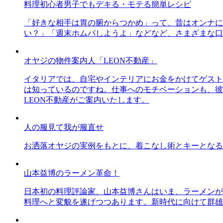
料理初心者男子でもデキる・モテる簡単レシピ
「好きな相手は胃の腑からつかめ」って、昔はオンナに
い？」「週末ホムパしようよ」などなど、さまざまな口
オヤジの物件案内人「LEON不動産」
イタリアでは、自宅やインテリアにお金をかけてゲスト
は知っているのですね。仕事へのモチベーションも、彼
LEON不動産がご案内いたします。
人の服見て我が服直せ
お洒落オヤジの実例をもとに、着こなし術とキーとなる
山本益博のラーメン革命！
日本初の料理評論家、山本益博さんはいま、ラーメンが
料理へと変貌を遂げつつあります。新時代に向けて群雄