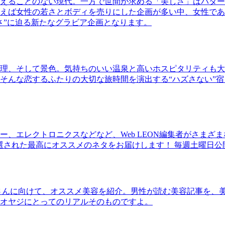
えることのない現代。一方で世間が求める「美しさ」はパター
ば女性の若さとボディを売りにした企画が多い中、女性であるKao
さ”に迫る新たなグラビア企画となります。
理、そして景色。気持ちのいい温泉と高いホスピタリティも大
そんな恋するふたりの大切な旅時間を演出する“ハズさない”宿
、エレクトロニクスなどなど、Web LEON編集者がさまざ
30本に厳選された最高にオススメのネタをお届けします！ 毎週土曜日
さんに向けて、オススメ美容を紹介。男性が読む美容記事を、
オヤジにとってのリアルそのものですよ。