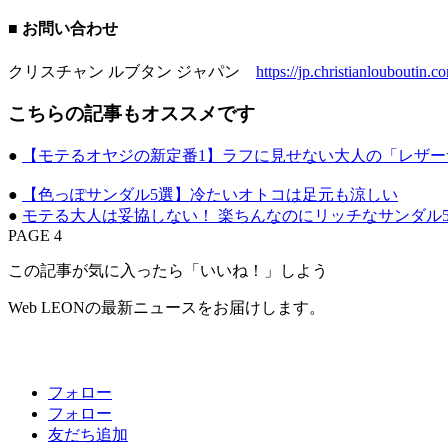
■ お問い合わせ
クリスチャン ルブタン ジャパン
https://jp.christianlouboutin.c
こちらの記事もオススメです
●
【モテるオヤジの新定番1】ラフに見せない大人の「レザー
●
【色っぽサンダル5選】冷たいオトコは足元も涼しい
●
モテる大人は妥協しない！ 楽ちんなのにリッチなサンダル
PAGE 4
この記事が気に入ったら「いいね！」しよう
Web LEONの最新ニュースをお届けします。
フォロー
フォロー
友だち追加