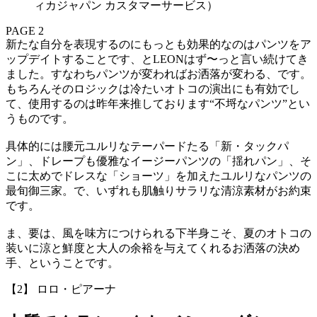
ィカジャパン カスタマーサービス）
PAGE 2
新たな自分を表現するのにもっとも効果的なのはパンツをア
ップデイトすることです、とLEONはず〜っと言い続けてき
ました。すなわちパンツが変わればお洒落が変わる、です。
もちろんそのロジックは冷たいオトコの演出にも有効でし
て、使用するのは昨年来推しております“不埒なパンツ”とい
うものです。
具体的には腰元ユルリなテーパードたる「新・タックパ
ン」、ドレープも優雅なイージーパンツの「揺れパン」、そ
こに太めでドレスな「ショーツ」を加えたユルリなパンツの
最旬御三家。で、いずれも肌触りサラリな清涼素材がお約束
です。
ま、要は、風を味方につけられる下半身こそ、夏のオトコの
装いに涼と鮮度と大人の余裕を与えてくれるお洒落の決め
手、ということです。
【2】 ロロ・ピアーナ