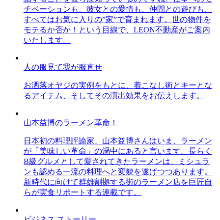
チベーションも、彼女との愛情も、仲間との遊びも、
すべてはお気に入りの”家”で育まれます。世の物件を
モテるか否か！という目線で、LEON不動産がご案内
いたします。
人の服見て我が服直せ
お洒落オヤジの実例をもとに、着こなし術とキーとな
るアイテム、そしてその演出効果をお伝えします。
山本益博のラーメン革命！
日本初の料理評論家、山本益博さんはいま、ラーメン
が「美味しい革命」の渦中にあると言います。長らく
B級グルメとして愛されてきたラーメンは、ミシュラ
ンも認める一流の料理へと変貌を遂げつつあります。
新時代に向けて群雄割拠する街のラーメン店を巨匠自
らが実食リポートする連載です。
ビジネス ストーリー