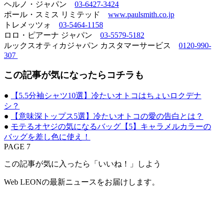
ヘルノ・ジャパン
03-6427-3424
ポール・スミス リミテッド
www.paulsmith.co.jp
トレメッツォ
03-5464-1158
ロロ・ピアーナ ジャパン
03-5579-5182
ルックスオティカジャパン カスタマーサービス
0120-990-
307
この記事が気になったらコチラも
●
【5.5分袖シャツ10選】冷たいオトコはちょいロクデナ
シ？
●
【意味深トップス5選】冷たいオトコの愛の告白とは？
●
モテるオヤジの気になるバッグ【5】キャラメルカラーの
バッグを差し色に使え！
PAGE 7
この記事が気に入ったら「いいね！」しよう
Web LEONの最新ニュースをお届けします。