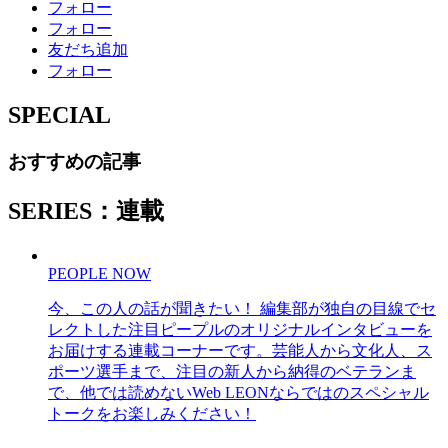
フォロー
フォロー
友だち追加
フォロー
SPECIAL
おすすめの記事
SERIES：連載
PEOPLE NOW
今、この人の話が聞きたい！ 編集部が独自の目線でセ
レクトした注目ピープルのオリジナルインタビューを
お届けする連載コーナーです。芸能人から文化人、ス
ポーツ選手まで、注目の新人から納得のベテランま
で、他では読めないWeb LEONならではのスペシャル
トークをお楽しみください！