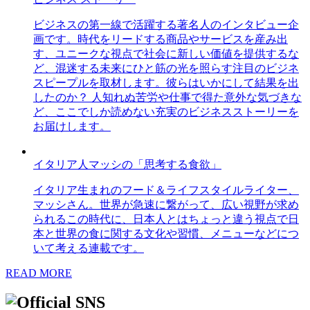
ビジネスの第一線で活躍する著名人のインタビュー企
画です。時代をリードする商品やサービスを産み出
す、ユニークな視点で社会に新しい価値を提供するな
ど、混迷する未来にひと筋の光を照らす注目のビジネ
スピープルを取材します。彼らはいかにして結果を出
したのか？ 人知れぬ苦労や仕事で得た意外な気づきな
ど、ここでしか読めない充実のビジネスストーリーを
お届けします。
イタリア人マッシの「思考する食欲」
イタリア生まれのフード＆ライフスタイルライター、
マッシさん。世界が急速に繋がって、広い視野が求め
られるこの時代に、日本人とはちょっと違う視点で日
本と世界の食に関する文化や習慣、メニューなどにつ
いて考える連載です。
READ MORE