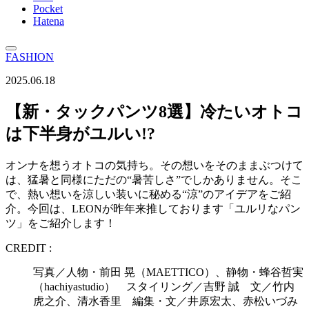
Pocket
Hatena
FASHION
2025.06.18
【新・タックパンツ8選】冷たいオトコ
は下半身がユルい!?
オンナを想うオトコの気持ち。その想いをそのままぶつけて
は、猛暑と同様にただの“暑苦しさ”でしかありません。そこ
で、熱い想いを涼しい装いに秘める“涼”のアイデアをご紹
介。今回は、LEONが昨年来推しております「ユルリなパン
ツ」をご紹介します！
CREDIT :
写真／人物・前田 晃（MAETTICO）、静物・蜂谷哲実
（hachiyastudio） スタイリング／吉野 誠 文／竹内
虎之介、清水香里 編集・文／井原宏太、赤松いづみ