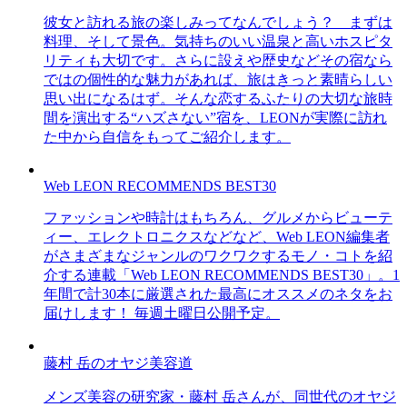
彼女と訪れる旅の楽しみってなんでしょう？ まずは
料理、そして景色。気持ちのいい温泉と高いホスピタ
リティも大切です。さらに設えや歴史などその宿なら
ではの個性的な魅力があれば、旅はきっと素晴らしい
思い出になるはず。そんな恋するふたりの大切な旅時
間を演出する“ハズさない”宿を、LEONが実際に訪れ
た中から自信をもってご紹介します。
Web LEON RECOMMENDS BEST30
ファッションや時計はもちろん、グルメからビューテ
ィー、エレクトロニクスなどなど、Web LEON編集者
がさまざまなジャンルのワクワクするモノ・コトを紹
介する連載「Web LEON RECOMMENDS BEST30」。1
年間で計30本に厳選された最高にオススメのネタをお
届けします！ 毎週土曜日公開予定。
藤村 岳のオヤジ美容道
メンズ美容の研究家・藤村 岳さんが、同世代のオヤジ