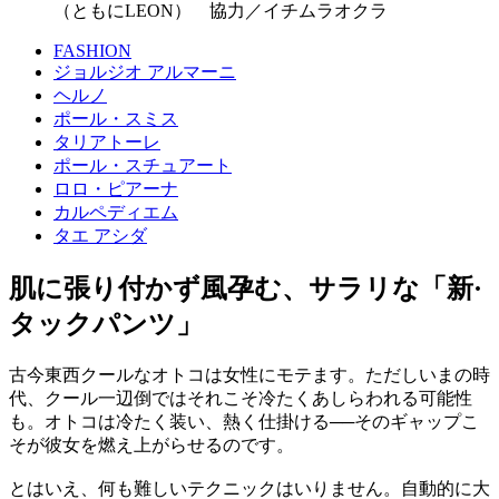
（ともにLEON） 協力／イチムラオクラ
FASHION
ジョルジオ アルマーニ
ヘルノ
ポール・スミス
タリアトーレ
ポール・スチュアート
ロロ・ピアーナ
カルペディエム
タエ アシダ
肌に張り付かず風孕む、サラリな「新·
タックパンツ」
古今東西クールなオトコは女性にモテます。ただしいまの時
代、クール一辺倒ではそれこそ冷たくあしらわれる可能性
も。オトコは冷たく装い、熱く仕掛ける──そのギャップこ
そが彼女を燃え上がらせるのです。
とはいえ、何も難しいテクニックはいりません。自動的に大