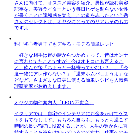
さんに向けて、オススメ美容を紹介。男性が読む美容
記事を、美容ライターという毎日ヒゲを剃らない女性
が書くことに違和感を覚え、この道を志したという岳
さんのセレクトは、オヤジにとってのリアルそのもの
ですよ。
料理初心者男子でもデキる・モテる簡単レシピ
「好きな相手は胃の腑からつかめ」って、昔はオンナ
に言われてたことですが、今はオトコにも言えるこ
と。飲んだ後「ちょっと一杯寄ってかない？」、「今
度一緒にアレ作らない？」「週末ホムパしようよ」な
どなど、さまざまな口実に使える簡単レシピを人気料
理研究家がお教えします。
オヤジの物件案内人「LEON不動産」
イタリアでは、自宅やインテリアにお金をかけてゲス
トをもてなします。もちろん自らも。もっとも過ごす
時間の長い”家”に投資することが、人生の豊かさに直
結することを彼らは知っているのですね。仕事へのモ