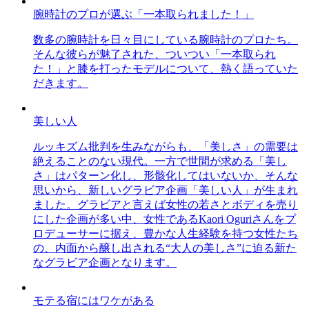
腕時計のプロが選ぶ「一本取られました！」
数多の腕時計を日々目にしている腕時計のプロたち。
そんな彼らが魅了された、ついつい「一本取られ
た！」と膝を打ったモデルについて、熱く語っていた
だきます。
美しい人
ルッキズム批判を生みながらも、「美しさ」の需要は
絶えることのない現代。一方で世間が求める「美し
さ」はパターン化し、形骸化してはいないか、そんな
思いから、新しいグラビア企画「美しい人」が生まれ
ました。グラビアと言えば女性の若さとボディを売り
にした企画が多い中、女性であるKaori Oguriさんをプ
ロデューサーに据え、豊かな人生経験を持つ女性たち
の、内面から醸し出される“大人の美しさ”に迫る新た
なグラビア企画となります。
モテる宿にはワケがある