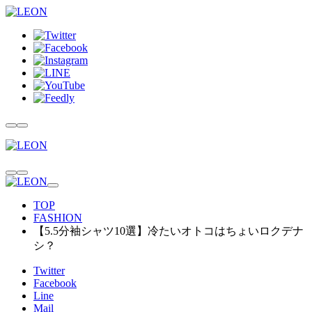
TOP
FASHION
【5.5分袖シャツ10選】冷たいオトコはちょいロクデナ
シ？
Twitter
Facebook
Line
Mail