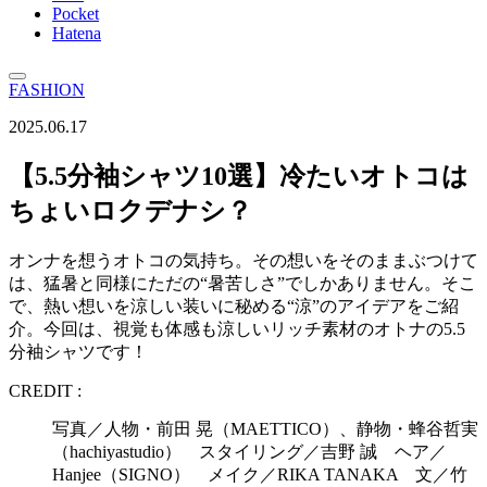
Pocket
Hatena
FASHION
2025.06.17
【5.5分袖シャツ10選】冷たいオトコは
ちょいロクデナシ？
オンナを想うオトコの気持ち。その想いをそのままぶつけて
は、猛暑と同様にただの“暑苦しさ”でしかありません。そこ
で、熱い想いを涼しい装いに秘める“涼”のアイデアをご紹
介。今回は、視覚も体感も涼しいリッチ素材のオトナの5.5
分袖シャツです！
CREDIT :
写真／人物・前田 晃（MAETTICO）、静物・蜂谷哲実
（hachiyastudio） スタイリング／吉野 誠 ヘア／
Hanjee（SIGNO） メイク／RIKA TANAKA 文／竹