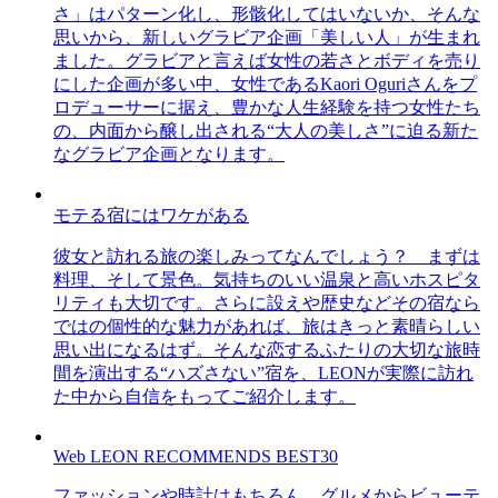
さ」はパターン化し、形骸化してはいないか、そんな
思いから、新しいグラビア企画「美しい人」が生まれ
ました。グラビアと言えば女性の若さとボディを売り
にした企画が多い中、女性であるKaori Oguriさんをプ
ロデューサーに据え、豊かな人生経験を持つ女性たち
の、内面から醸し出される“大人の美しさ”に迫る新た
なグラビア企画となります。
モテる宿にはワケがある
彼女と訪れる旅の楽しみってなんでしょう？ まずは
料理、そして景色。気持ちのいい温泉と高いホスピタ
リティも大切です。さらに設えや歴史などその宿なら
ではの個性的な魅力があれば、旅はきっと素晴らしい
思い出になるはず。そんな恋するふたりの大切な旅時
間を演出する“ハズさない”宿を、LEONが実際に訪れ
た中から自信をもってご紹介します。
Web LEON RECOMMENDS BEST30
ファッションや時計はもちろん、グルメからビューテ