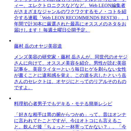
ィー、エレクトロニクスなどなど、Web LEON編集者
がさまざまなジャンルのワクワクするモノ・コトを紹
介する連載「Web LEON RECOMMENDS BEST30」。1
年間で計30本に厳選された最高にオススメのネタをお
届けします！ 毎週土曜日公開予定。
藤村 岳のオヤジ美容道
メンズ美容の研究家・藤村 岳さんが、同世代のオヤジ
さんに向けて、オススメ美容を紹介。男性が読む美容
記事を、美容ライターという毎日ヒゲを剃らない女性
が書くことに違和感を覚え、この道を志したという岳
さんのセレクトは、オヤジにとってのリアルそのもの
ですよ。
料理初心者男子でもデキる・モテる簡単レシピ
「好きな相手は胃の腑からつかめ」って、昔はオンナ
に言われてたことですが、今はオトコにも言えるこ
と。飲んだ後「ちょっと一杯寄ってかない？」、「今