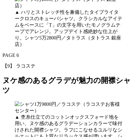
▲
ハリとストレッチ性を兼備したタイプライタ
ークロスのキューバシャツ。クラシカルなアイテ
ムをベースに「T」の文字を用いたモノグラムテ
ープでアレンジ。アップデイト感絶妙な仕上が
り。シャツ5万2800円／タトラス（タトラス 銀座
店）
PAGE 6
【9】 ラコステ
ヌケ感のあるグラデが魅力の開襟シャ
ツ
▲
杢糸仕立てのコットンオックスフォード地を
用い、ヌケ感のあるグラデーションカラーで味付
けされた開襟シャツ。ラフにこなせるユルリなシ
ルエットにも上質なリラックス感が漂います。シ