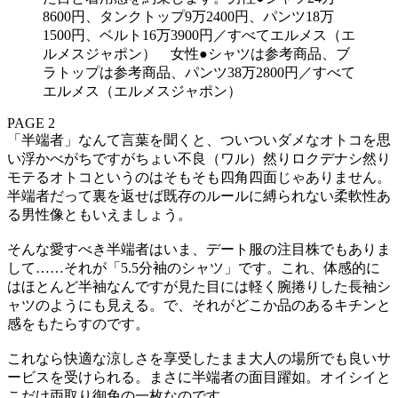
8600円、タンクトップ9万2400円、パンツ18万
1500円、ベルト16万3900円／すべてエルメス（エ
ルメスジャポン） 女性●シャツは参考商品、ブ
ラトップは参考商品、パンツ38万2800円／すべて
エルメス（エルメスジャポン）
PAGE 2
「半端者」なんて言葉を聞くと、ついついダメなオトコを思
い浮かべがちですがちょい不良（ワル）然りロクデナシ然り
モテるオトコというのはそもそも四角四面じゃありません。
半端者だって裏を返せば既存のルールに縛られない柔軟性あ
る男性像ともいえましょう。
そんな愛すべき半端者はいま、デート服の注目株でもありま
して……それが「5.5分袖のシャツ」です。これ、体感的に
はほとんど半袖なんですが見た目には軽く腕捲りした長袖シ
ャツのようにも見える。で、それがどこか品のあるキチンと
感をもたらすのです。
これなら快適な涼しさを享受したまま大人の場所でも良いサ
ービスを受けられる。まさに半端者の面目躍如。オイシイと
こだけ両取り御免の一枚なのです。