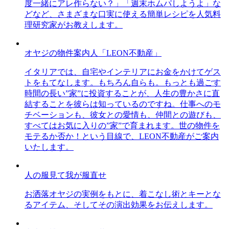
度一緒にアレ作らない？」「週末ホムパしようよ」な
どなど、さまざまな口実に使える簡単レシピを人気料
理研究家がお教えします。
オヤジの物件案内人「LEON不動産」
イタリアでは、自宅やインテリアにお金をかけてゲス
トをもてなします。もちろん自らも。もっとも過ごす
時間の長い”家”に投資することが、人生の豊かさに直
結することを彼らは知っているのですね。仕事へのモ
チベーションも、彼女との愛情も、仲間との遊びも、
すべてはお気に入りの”家”で育まれます。世の物件を
モテるか否か！という目線で、LEON不動産がご案内
いたします。
人の服見て我が服直せ
お洒落オヤジの実例をもとに、着こなし術とキーとな
るアイテム、そしてその演出効果をお伝えします。