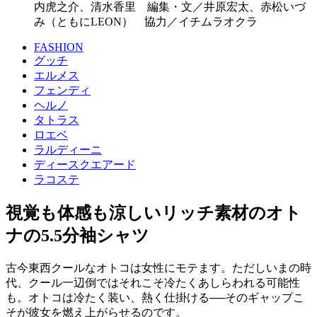
内虎之介、清水香里 編集・文／井原宏太、赤松いづ
み（ともにLEON） 協力／イチムラオクラ
FASHION
グッチ
エルメス
フェンディ
ヘルノ
タトラス
ロエベ
ラルディーニ
ディースクエアード
ラコステ
視覚も体感も涼しいリッチ素材のオト
ナの5.5分袖シャツ
古今東西クールなオトコは女性にモテます。ただしいまの時
代、クール一辺倒ではそれこそ冷たくあしらわれる可能性
も。オトコは冷たく装い、熱く仕掛ける──そのギャップこ
そが彼女を燃え上がらせるのです。