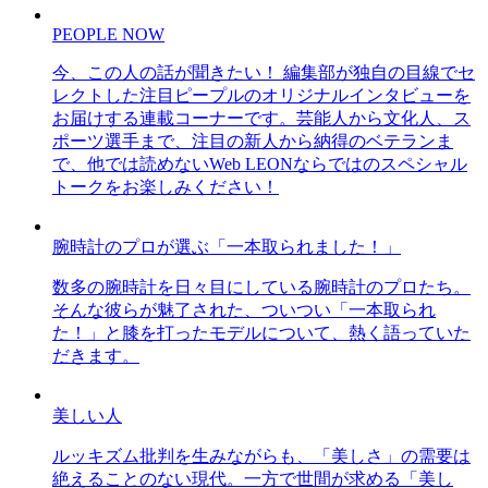
PEOPLE NOW
今、この人の話が聞きたい！ 編集部が独自の目線でセ
レクトした注目ピープルのオリジナルインタビューを
お届けする連載コーナーです。芸能人から文化人、ス
ポーツ選手まで、注目の新人から納得のベテランま
で、他では読めないWeb LEONならではのスペシャル
トークをお楽しみください！
腕時計のプロが選ぶ「一本取られました！」
数多の腕時計を日々目にしている腕時計のプロたち。
そんな彼らが魅了された、ついつい「一本取られ
た！」と膝を打ったモデルについて、熱く語っていた
だきます。
美しい人
ルッキズム批判を生みながらも、「美しさ」の需要は
絶えることのない現代。一方で世間が求める「美し