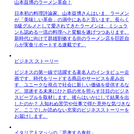
山本益博のラーメン革命！
日本初の料理評論家、山本益博さんはいま、ラーメン
が「美味しい革命」の渦中にあると言います。長らく
B級グルメとして愛されてきたラーメンは、ミシュラ
ンも認める一流の料理へと変貌を遂げつつあります。
新時代に向けて群雄割拠する街のラーメン店を巨匠自
らが実食リポートする連載です。
ビジネス ストーリー
ビジネスの第一線で活躍する著名人のインタビュー企
画です。時代をリードする商品やサービスを産み出
す、ユニークな視点で社会に新しい価値を提供するな
ど、混迷する未来にひと筋の光を照らす注目のビジネ
スピープルを取材します。彼らはいかにして結果を出
したのか？ 人知れぬ苦労や仕事で得た意外な気づきな
ど、ここでしか読めない充実のビジネスストーリーを
お届けします。
イタリア人マッシの「思考する食欲」