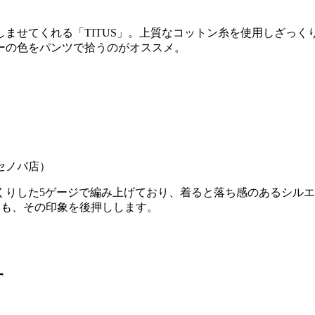
ませてくれる「TITUS」。上質なコットン糸を使用しざっ
ーの色をパンツで拾うのがオススメ。
岡セノバ店）
くりした5ゲージで編み上げており、着ると落ち感のあるシル
いも、その印象を後押しします。
す