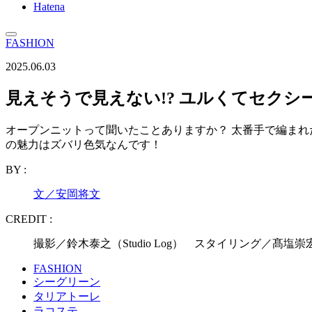
Hatena
FASHION
2025.06.03
見えそうで見えない!? ユルくてセクシ
オープンニットって聞いたことありますか？ 太番手で編ま
の魅力はズバリ色気なんです！
BY :
文／安岡将文
CREDIT :
撮影／鈴木泰之（Studio Log） スタイリング／髙塩
FASHION
シーグリーン
タリアトーレ
ラコステ