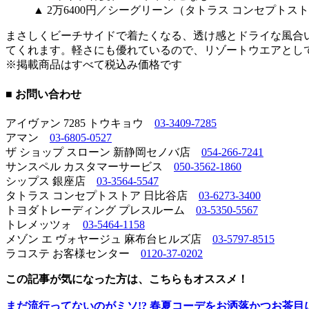
▲ 2万6400円／シーグリーン（タトラス コンセプトス
まさしくビーチサイドで着たくなる、透け感とドライな風合
てくれます。軽さにも優れているので、リゾートウエアとし
※掲載商品はすべて税込み価格です
■ お問い合わせ
アイヴァン 7285 トウキョウ
03-3409-7285
アマン
03-6805-0527
ザ ショップ スローン 新静岡セノバ店
054-266-7241
サンスペル カスタマーサービス
050-3562-1860
シップス 銀座店
03-3564-5547
タトラス コンセプトストア 日比谷店
03-6273-3400
トヨダトレーディング プレスルーム
03-5350-5567
トレメッツォ
03-5464-1158
メゾン エ ヴォヤージュ 麻布台ヒルズ店
03-5797-8515
ラコステ お客様センター
0120-37-0202
この記事が気になった方は、こちらもオススメ！
まだ流行ってないのがミソ!? 春夏コーデをお洒落かつお茶