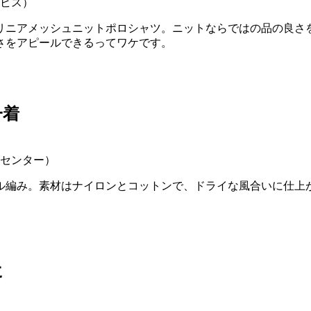
ービス）
リニアメッシュニットポロシャツ。ニットならではの品の良さ
さをアピールできるってワケです。
一着
様センター）
ル編み。素材はナイロンとコットンで、ドライな風合いに仕上
。
に