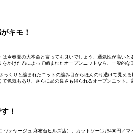
感がキモ！
トは今春夏の大本命と言っても良いでしょう。通気性が高いと
りをかけた糸によって編まれたオープンニットなら、一般的な
ざっくりと編まれたニットの編み目からほんのり透けて見える
くて色気もあり、さらに品の良さも得られるオープンニット。
です！
ン エ ヴォヤージュ 麻布台ヒルズ店）、カットソー1万5400円／