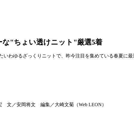
ーな"ちょい透けニット"厳選5着
れたいわゆるざっくりニットで、昨今注目を集めている春夏に最
崇宏 文／安岡将文 編集／大崎文菊（Web LEON）