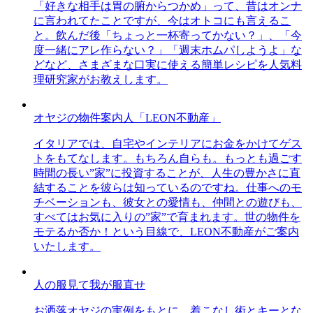
「好きな相手は胃の腑からつかめ」って、昔はオンナ
に言われてたことですが、今はオトコにも言えるこ
と。飲んだ後「ちょっと一杯寄ってかない？」、「今
度一緒にアレ作らない？」「週末ホムパしようよ」な
どなど、さまざまな口実に使える簡単レシピを人気料
理研究家がお教えします。
オヤジの物件案内人「LEON不動産」
イタリアでは、自宅やインテリアにお金をかけてゲス
トをもてなします。もちろん自らも。もっとも過ごす
時間の長い”家”に投資することが、人生の豊かさに直
結することを彼らは知っているのですね。仕事へのモ
チベーションも、彼女との愛情も、仲間との遊びも、
すべてはお気に入りの”家”で育まれます。世の物件を
モテるか否か！という目線で、LEON不動産がご案内
いたします。
人の服見て我が服直せ
お洒落オヤジの実例をもとに、着こなし術とキーとな