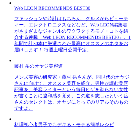
Web LEON RECOMMENDS BEST30
ファッションや時計はもちろん、グルメからビューテ
ィー、エレクトロニクスなどなど、Web LEON編集者
がさまざまなジャンルのワクワクするモノ・コトを紹
介する連載「Web LEON RECOMMENDS BEST30」。1
年間で計30本に厳選された最高にオススメのネタをお
届けします！ 毎週土曜日公開予定。
藤村 岳のオヤジ美容道
メンズ美容の研究家・藤村 岳さんが、同世代のオヤジ
さんに向けて、オススメ美容を紹介。男性が読む美容
記事を、美容ライターという毎日ヒゲを剃らない女性
が書くことに違和感を覚え、この道を志したという岳
さんのセレクトは、オヤジにとってのリアルそのもの
ですよ。
料理初心者男子でもデキる・モテる簡単レシピ