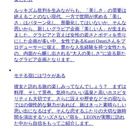
ルッキズム批判を生みながらも、「美しさ」の需要は
絶えることのない現代。一方で世間が求める「美し
さ」はパターン化し、形骸化してはいないか、そんな
思いから、新しいグラビア企画「美しい人」が生まれ
ました。グラビアと言えば女性の若さとボディを売り
にした企画が多い中、女性であるKaori Oguriさんをプ
ロデューサーに据え、豊かな人生経験を持つ女性たち
の、内面から醸し出される“大人の美しさ”に迫る新た
なグラビア企画となります。
モテる宿にはワケがある
彼女と訪れる旅の楽しみってなんでしょう？ まずは
料理、そして景色。気持ちのいい温泉と高いホスピタ
リティも大切です。さらに設えや歴史などその宿なら
ではの個性的な魅力があれば、旅はきっと素晴らしい
思い出になるはず。そんな恋するふたりの大切な旅時
間を演出する“ハズさない”宿を、LEONが実際に訪れ
た中から自信をもってご紹介します。