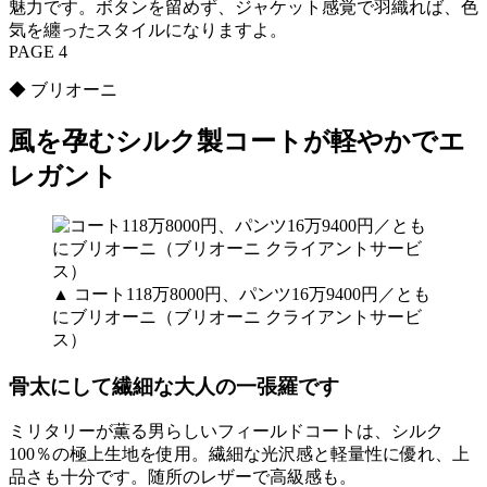
魅力です。ボタンを留めず、ジャケット感覚で羽織れば、色
気を纏ったスタイルになりますよ。
PAGE 4
◆ ブリオーニ
風を孕むシルク製コートが軽やかでエ
レガント
▲ コート118万8000円、パンツ16万9400円／とも
にブリオーニ（ブリオーニ クライアントサービ
ス）
骨太にして繊細な大人の一張羅です
ミリタリーが薫る男らしいフィールドコートは、シルク
100％の極上生地を使用。繊細な光沢感と軽量性に優れ、上
品さも十分です。随所のレザーで高級感も。