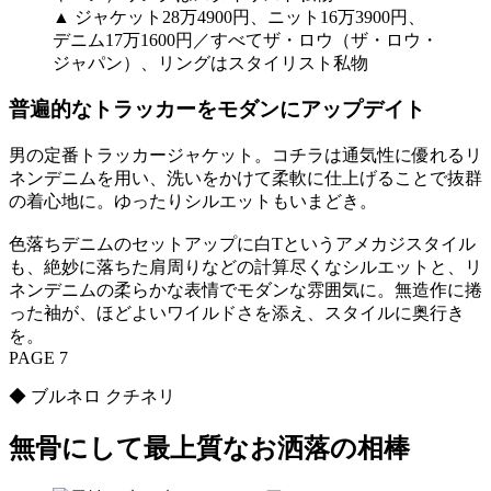
▲ ジャケット28万4900円、ニット16万3900円、
デニム17万1600円／すべてザ・ロウ（ザ・ロウ・
ジャパン）、リングはスタイリスト私物
普遍的なトラッカーをモダンにアップデイト
男の定番トラッカージャケット。コチラは通気性に優れるリ
ネンデニムを用い、洗いをかけて柔軟に仕上げることで抜群
の着心地に。ゆったりシルエットもいまどき。
色落ちデニムのセットアップに白Tというアメカジスタイル
も、絶妙に落ちた肩周りなどの計算尽くなシルエットと、リ
ネンデニムの柔らかな表情でモダンな雰囲気に。無造作に捲
った袖が、ほどよいワイルドさを添え、スタイルに奥行き
を。
PAGE 7
◆ ブルネロ クチネリ
無骨にして最上質なお洒落の相棒