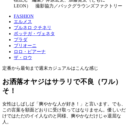
LEON） 撮影協力／バックグラウンズファクトリー
FASHION
エルメス
ブルネロ クチネリ
ボッテガ・ヴェネタ
プラダ
ブリオーニ
ロロ・ピアーナ
ザ・ロウ
定番から最旬まで週末カジュアルはこんな感じ
お洒落オヤジはサラリで不良（ワル）
そ！
女性はしばしば「爽やかな人が好き！」と言います。でも、
この言葉を額面どおりに受け取ってはなりません。優しいだ
けではただのイイ人なのと同様、爽やかなだけじゃ退屈な
人。