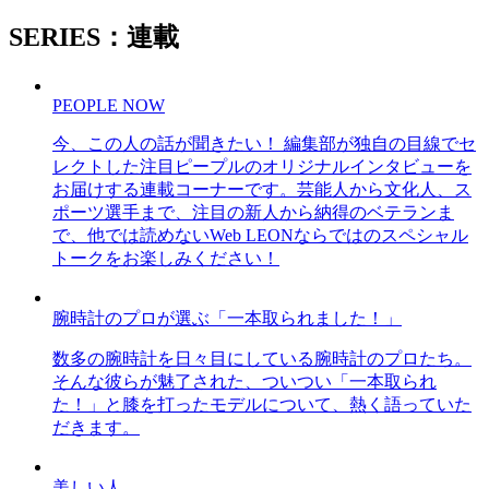
SERIES：連載
PEOPLE NOW
今、この人の話が聞きたい！ 編集部が独自の目線でセ
レクトした注目ピープルのオリジナルインタビューを
お届けする連載コーナーです。芸能人から文化人、ス
ポーツ選手まで、注目の新人から納得のベテランま
で、他では読めないWeb LEONならではのスペシャル
トークをお楽しみください！
腕時計のプロが選ぶ「一本取られました！」
数多の腕時計を日々目にしている腕時計のプロたち。
そんな彼らが魅了された、ついつい「一本取られ
た！」と膝を打ったモデルについて、熱く語っていた
だきます。
美しい人