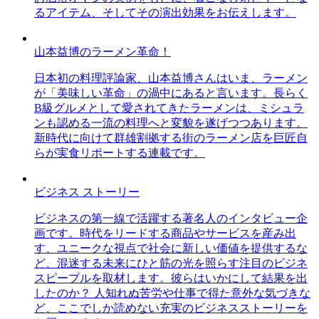
るアイテム、そしてその演出効果をお伝えします。
山本益博のラーメン革命！
日本初の料理評論家、山本益博さんはいま、ラーメン
が「美味しい革命」の渦中にあると言います。長らく
B級グルメとして愛されてきたラーメンは、ミシュラ
ンも認める一流の料理へと変貌を遂げつつあります。
新時代に向けて群雄割拠する街のラーメン店を巨匠自
らが実食リポートする連載です。
ビジネス ストーリー
ビジネスの第一線で活躍する著名人のインタビュー企
画です。時代をリードする商品やサービスを産み出
す、ユニークな視点で社会に新しい価値を提供するな
ど、混迷する未来にひと筋の光を照らす注目のビジネ
スピープルを取材します。彼らはいかにして結果を出
したのか？ 人知れぬ苦労や仕事で得た意外な気づきな
ど、ここでしか読めない充実のビジネスストーリーを