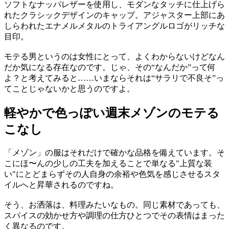
ソフトなナッパレザーを使用し、モダンなタッチに仕上げら
れたクラシックデザインのキャップ。アジャスター上部にあ
しらわれたエナメルメタルのトライアングルロゴがリッチな
目印。
モテる男というのは女性にとって、よくわからないけどなん
だか気になる存在なのです。じゃ、その“なんだか”って何
よ？と考えてみると……いまならそれは“サラリで不良そ”っ
てことじゃないかと思うのですよ。
軽やかで色っぽい週末メゾンのモテる
こなし
「メゾン」の服はそれだけで確かな品格を備えています。そ
こにほ〜んの少しの工夫を加えることで単なる"上質な装
い"にとどまらずその人自身の余裕や色気を感じさせるスタ
イルへと昇華されるのですね。
そう、お洒落は、料理みたいなもの。同じ素材であっても、
スパイスの効かせ方や調理の仕方ひとつでその表情はまった
く異なるのです。