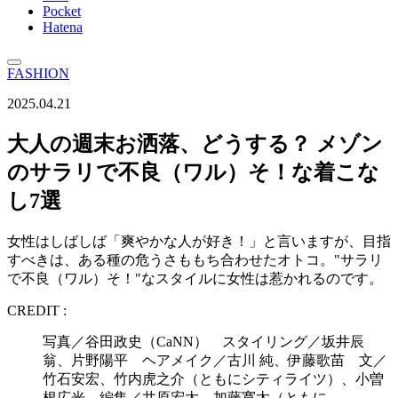
Pocket
Hatena
FASHION
2025.04.21
大人の週末お洒落、どうする？ メゾン
のサラリで不良（ワル）そ！な着こな
し7選
女性はしばしば「爽やかな人が好き！」と言いますが、目指
すべきは、ある種の危うさももち合わせたオトコ。"サラリ
で不良（ワル）そ！"なスタイルに女性は惹かれるのです。
CREDIT :
写真／谷田政史（CaNN） スタイリング／坂井辰
翁、片野陽平 ヘアメイク／古川 純、伊藤歌苗 文／
竹石安宏、竹内虎之介（ともにシティライツ）、小曽
根広光 編集／井原宏太、加藤寛太（ともに