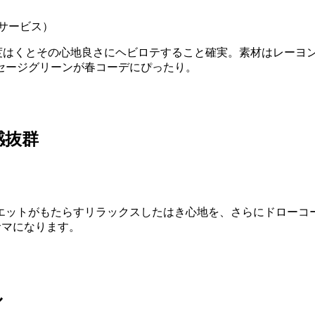
トサービス）
度はくとその心地良さにヘビロテすること確実。素材はレーヨ
セージグリーンが春コーデにぴったり。
感抜群
エットがもたらすリラックスしたはき心地を、さらにドローコ
サマになります。
ル