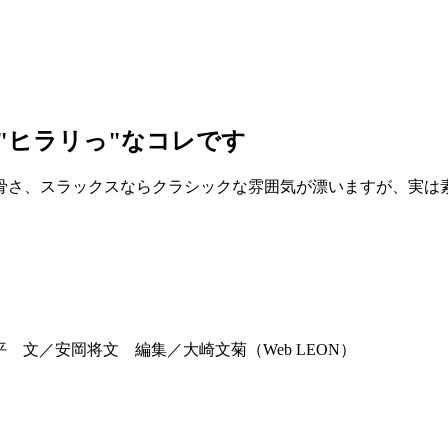
"ヒラリっ"なコレです
骨さ、スラックスならクラシックな雰囲気が漂いますが、実は
康平 文／安岡将文 編集／大崎文菊（Web LEON）