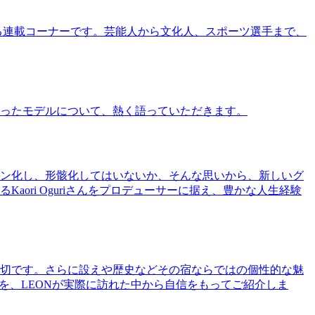
る連載コーナーです。芸能人から文化人、スポーツ選手まで、
ったモデルについて、熱く語っていただきます。
ン化し、形骸化してはいないか、そんな思いから、新しいグ
ri Oguriさんをプロデューサーに据え、豊かな人生経験
切です。さらに設えや歴史などその宿ならではの個性的な魅
を、LEONが実際に訪れた中から自信をもってご紹介しま