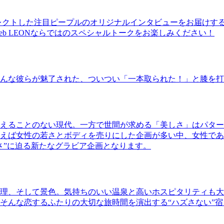
レクトした注目ピープルのオリジナルインタビューをお届けす
b LEONならではのスペシャルトークをお楽しみください！
んな彼らが魅了された、ついつい「一本取られた！」と膝を打
えることのない現代。一方で世間が求める「美しさ」はパター
ば女性の若さとボディを売りにした企画が多い中、女性であるKao
さ”に迫る新たなグラビア企画となります。
理、そして景色。気持ちのいい温泉と高いホスピタリティも大
そんな恋するふたりの大切な旅時間を演出する“ハズさない”宿