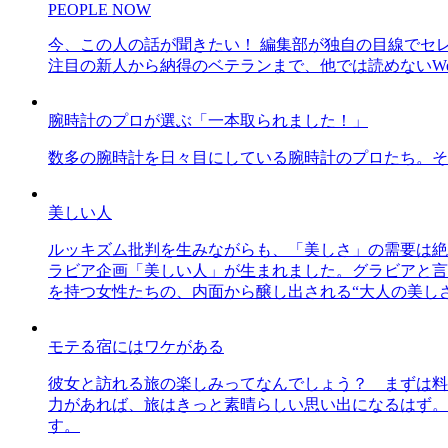
PEOPLE NOW
今、この人の話が聞きたい！ 編集部が独自の目線でセ
注目の新人から納得のベテランまで、他では読めないWe
腕時計のプロが選ぶ「一本取られました！」
数多の腕時計を日々目にしている腕時計のプロたち。そ
美しい人
ルッキズム批判を生みながらも、「美しさ」の需要は絶
ラビア企画「美しい人」が生まれました。グラビアと言え
を持つ女性たちの、内面から醸し出される“大人の美し
モテる宿にはワケがある
彼女と訪れる旅の楽しみってなんでしょう？ まずは料
力があれば、旅はきっと素晴らしい思い出になるはず。
す。