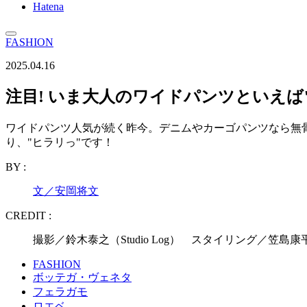
Hatena
FASHION
2025.04.16
注目! いま大人のワイドパンツといえば
ワイドパンツ人気が続く昨今。デニムやカーゴパンツなら無
り、"ヒラリっ"です！
BY :
文／安岡将文
CREDIT :
撮影／鈴木泰之（Studio Log） スタイリング／笠島
FASHION
ボッテガ・ヴェネタ
フェラガモ
ロエベ