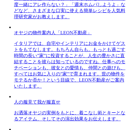
度一緒にアレ作らない？」「週末ホムパしようよ」な
どなど、さまざまな口実に使える簡単レシピを人気料
理研究家がお教えします。
オヤジの物件案内人「LEON不動産」
イタリアでは、自宅やインテリアにお金をかけてゲス
トをもてなします。もちろん自らも。もっとも過ごす
時間の長い”家”に投資することが、人生の豊かさに直
結することを彼らは知っているのですね。仕事へのモ
チベーションも、彼女との愛情も、仲間との遊びも、
すべてはお気に入りの”家”で育まれます。世の物件を
モテるか否か！という目線で、LEON不動産がご案内
いたします。
人の服見て我が服直せ
お洒落オヤジの実例をもとに、着こなし術とキーとな
るアイテム、そしてその演出効果をお伝えします。