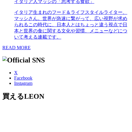
イタリア人マッシの「思考する食欲」
イタリア生まれのフード＆ライフスタイルライター、
マッシさん。世界が急速に繋がって、広い視野が求め
られるこの時代に、日本人とはちょっと違う視点で日
本と世界の食に関する文化や習慣、メニューなどにつ
いて考える連載です。
READ MORE
X
Facebook
Instagram
買えるLEON