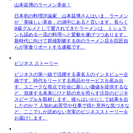
山本益博のラーメン革命！
日本初の料理評論家、山本益博さんはいま、ラーメン
が「美味しい革命」の渦中にあると言います。長らく
B級グルメとして愛されてきたラーメンは、ミシュラ
ンも認める一流の料理へと変貌を遂げつつあります。
新時代に向けて群雄割拠する街のラーメン店を巨匠自
らが実食リポートする連載です。
ビジネス ストーリー
ビジネスの第一線で活躍する著名人のインタビュー企
画です。時代をリードする商品やサービスを産み出
す、ユニークな視点で社会に新しい価値を提供するな
ど、混迷する未来にひと筋の光を照らす注目のビジネ
スピープルを取材します。彼らはいかにして結果を出
したのか？ 人知れぬ苦労や仕事で得た意外な気づきな
ど、ここでしか読めない充実のビジネスストーリーを
お届けします。