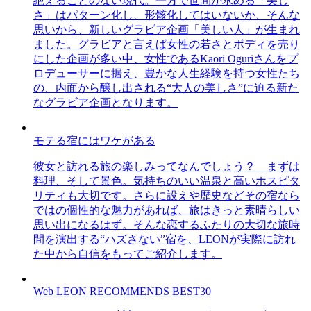
絶えることのない現代。一方で世間が求める「美し
さ」はパターン化し、形骸化してはいないか、そんな
思いから、新しいグラビア企画「美しい人」が生まれ
ました。グラビアと言えば女性の若さとボディを売り
にした企画が多い中、女性であるKaori Oguriさんをプ
ロデューサーに据え、豊かな人生経験を持つ女性たち
の、内面から醸し出される“大人の美しさ”に迫る新た
なグラビア企画となります。
モテる宿にはワケがある
彼女と訪れる旅の楽しみってなんでしょう？ まずは
料理、そして景色。気持ちのいい温泉と高いホスピタ
リティも大切です。さらに設えや歴史などその宿なら
ではの個性的な魅力があれば、旅はきっと素晴らしい
思い出になるはず。そんな恋するふたりの大切な旅時
間を演出する“ハズさない”宿を、LEONが実際に訪れ
た中から自信をもってご紹介します。
Web LEON RECOMMENDS BEST30