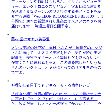
ファッションや時計はもちろん、グルメからビューテ
ィー、エレクトロニクスなどなど、Web LEON編集者
がさまざまなジャンルのワクワクするモノ・コトを紹
介する連載「Web LEON RECOMMENDS BEST30」。1
年間で計30本に厳選された最高にオススメのネタをお
届けします！ 毎週土曜日公開予定。
藤村 岳のオヤジ美容道
メンズ美容の研究家・藤村 岳さんが、同世代のオヤジ
さんに向けて、オススメ美容を紹介。男性が読む美容
記事を、美容ライターという毎日ヒゲを剃らない女性
が書くことに違和感を覚え、この道を志したという岳
さんのセレクトは、オヤジにとってのリアルそのもの
ですよ。
料理初心者男子でもデキる・モテる簡単レシピ
「好きな相手は胃の腑からつかめ」って、昔はオンナ
に言われてたことですが、今はオトコにも言えるこ
と。飲んだ後「ちょっと一杯寄ってかない？」、「今