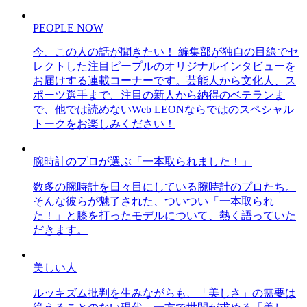
PEOPLE NOW
今、この人の話が聞きたい！ 編集部が独自の目線でセ
レクトした注目ピープルのオリジナルインタビューを
お届けする連載コーナーです。芸能人から文化人、ス
ポーツ選手まで、注目の新人から納得のベテランま
で、他では読めないWeb LEONならではのスペシャル
トークをお楽しみください！
腕時計のプロが選ぶ「一本取られました！」
数多の腕時計を日々目にしている腕時計のプロたち。
そんな彼らが魅了された、ついつい「一本取られ
た！」と膝を打ったモデルについて、熱く語っていた
だきます。
美しい人
ルッキズム批判を生みながらも、「美しさ」の需要は