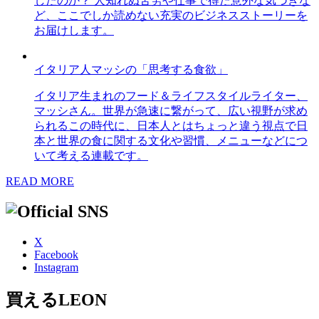
したのか？ 人知れぬ苦労や仕事で得た意外な気づきな
ど、ここでしか読めない充実のビジネスストーリーを
お届けします。
イタリア人マッシの「思考する食欲」
イタリア生まれのフード＆ライフスタイルライター、
マッシさん。世界が急速に繋がって、広い視野が求め
られるこの時代に、日本人とはちょっと違う視点で日
本と世界の食に関する文化や習慣、メニューなどにつ
いて考える連載です。
READ MORE
X
Facebook
Instagram
買えるLEON