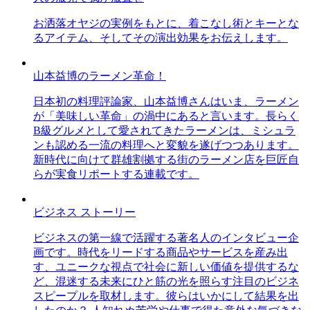
お洒落オヤジの実例をもとに、着こなし術とキーとな
るアイテム、そしてその演出効果をお伝えします。
山本益博のラーメン革命！
日本初の料理評論家、山本益博さんはいま、ラーメン
が「美味しい革命」の渦中にあると言います。長らく
B級グルメとして愛されてきたラーメンは、ミシュラ
ンも認める一流の料理へと変貌を遂げつつあります。
新時代に向けて群雄割拠する街のラーメン店を巨匠自
らが実食リポートする連載です。
ビジネス ストーリー
ビジネスの第一線で活躍する著名人のインタビュー企
画です。時代をリードする商品やサービスを産み出
す、ユニークな視点で社会に新しい価値を提供するな
ど、混迷する未来にひと筋の光を照らす注目のビジネ
スピープルを取材します。彼らはいかにして結果を出