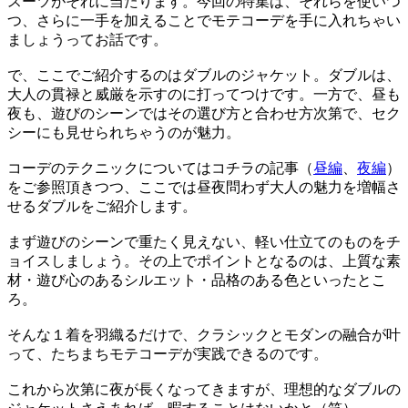
スーツがそれに当たります。今回の特集は、それらを使いつ
つ、さらに一手を加えることでモテコーデを手に入れちゃい
ましょうってお話です。
で、ここでご紹介するのはダブルのジャケット。ダブルは、
大人の貫禄と威厳を示すのに打ってつけです。一方で、昼も
夜も、遊びのシーンではその選び方と合わせ方次第で、セク
シーにも見せられちゃうのが魅力。
コーデのテクニックについてはコチラの記事（
昼編
、
夜編
）
をご参照頂きつつ、ここでは昼夜問わず大人の魅力を増幅さ
せるダブルをご紹介します。
まず遊びのシーンで重たく見えない、軽い仕立てのものをチ
ョイスしましょう。その上でポイントとなるのは、上質な素
材・遊び心のあるシルエット・品格のある色といったとこ
ろ。
そんな１着を羽織るだけで、クラシックとモダンの融合が叶
って、たちまちモテコーデが実践できるのです。
これから次第に夜が長くなってきますが、理想的なダブルの