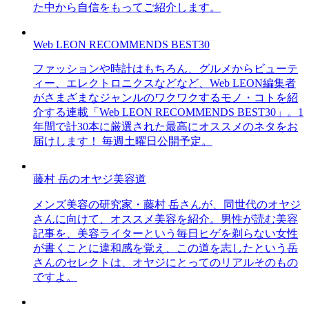
た中から自信をもってご紹介します。
Web LEON RECOMMENDS BEST30
ファッションや時計はもちろん、グルメからビューテ
ィー、エレクトロニクスなどなど、Web LEON編集者
がさまざまなジャンルのワクワクするモノ・コトを紹
介する連載「Web LEON RECOMMENDS BEST30」。1
年間で計30本に厳選された最高にオススメのネタをお
届けします！ 毎週土曜日公開予定。
藤村 岳のオヤジ美容道
メンズ美容の研究家・藤村 岳さんが、同世代のオヤジ
さんに向けて、オススメ美容を紹介。男性が読む美容
記事を、美容ライターという毎日ヒゲを剃らない女性
が書くことに違和感を覚え、この道を志したという岳
さんのセレクトは、オヤジにとってのリアルそのもの
ですよ。