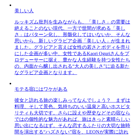
美しい人
ルッキズム批判を生みながらも、「美しさ」の需要は
絶えることのない現代。一方で世間が求める「美し
さ」はパターン化し、形骸化してはいないか、そんな
思いから、新しいグラビア企画「美しい人」が生まれ
ました。グラビアと言えば女性の若さとボディを売り
にした企画が多い中、女性であるKaori Oguriさんをプ
ロデューサーに据え、豊かな人生経験を持つ女性たち
の、内面から醸し出される“大人の美しさ”に迫る新た
なグラビア企画となります。
モテる宿にはワケがある
彼女と訪れる旅の楽しみってなんでしょう？ まずは
料理、そして景色。気持ちのいい温泉と高いホスピタ
リティも大切です。さらに設えや歴史などその宿なら
ではの個性的な魅力があれば、旅はきっと素晴らしい
思い出になるはず。そんな恋するふたりの大切な旅時
間を演出する“ハズさない”宿を、LEONが実際に訪れ