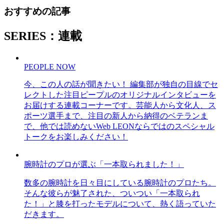
おすすめの記事
SERIES：連載
PEOPLE NOW
今、この人の話が聞きたい！ 編集部が独自の目線でセ
レクトした注目ピープルのオリジナルインタビューを
お届けする連載コーナーです。芸能人から文化人、ス
ポーツ選手まで、注目の新人から納得のベテランま
で、他では読めないWeb LEONならではのスペシャル
トークをお楽しみください！
腕時計のプロが選ぶ「一本取られました！」
数多の腕時計を日々目にしている腕時計のプロたち。
そんな彼らが魅了された、ついつい「一本取られ
た！」と膝を打ったモデルについて、熱く語っていた
だきます。