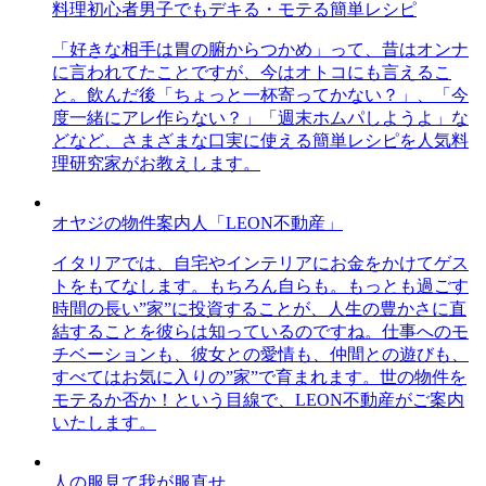
料理初心者男子でもデキる・モテる簡単レシピ
「好きな相手は胃の腑からつかめ」って、昔はオンナ
に言われてたことですが、今はオトコにも言えるこ
と。飲んだ後「ちょっと一杯寄ってかない？」、「今
度一緒にアレ作らない？」「週末ホムパしようよ」な
どなど、さまざまな口実に使える簡単レシピを人気料
理研究家がお教えします。
オヤジの物件案内人「LEON不動産」
イタリアでは、自宅やインテリアにお金をかけてゲス
トをもてなします。もちろん自らも。もっとも過ごす
時間の長い”家”に投資することが、人生の豊かさに直
結することを彼らは知っているのですね。仕事へのモ
チベーションも、彼女との愛情も、仲間との遊びも、
すべてはお気に入りの”家”で育まれます。世の物件を
モテるか否か！という目線で、LEON不動産がご案内
いたします。
人の服見て我が服直せ