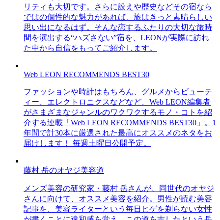
リティも大切です。さらに設えや歴史などその宿なら
ではの個性的な魅力があれば、旅はきっと素晴らしい
思い出になるはず。そんな恋するふたりの大切な旅時
間を演出する“ハズさない”宿を、LEONが実際に訪れ
た中から自信をもってご紹介します。
Web LEON RECOMMENDS BEST30
ファッションや時計はもちろん、グルメからビューテ
ィー、エレクトロニクスなどなど、Web LEON編集者
がさまざまなジャンルのワクワクするモノ・コトを紹
介する連載「Web LEON RECOMMENDS BEST30」。1
年間で計30本に厳選された最高にオススメのネタをお
届けします！ 毎週土曜日公開予定。
藤村 岳のオヤジ美容道
メンズ美容の研究家・藤村 岳さんが、同世代のオヤジ
さんに向けて、オススメ美容を紹介。男性が読む美容
記事を、美容ライターという毎日ヒゲを剃らない女性
が書くことに違和感を覚え、この道を志したという岳