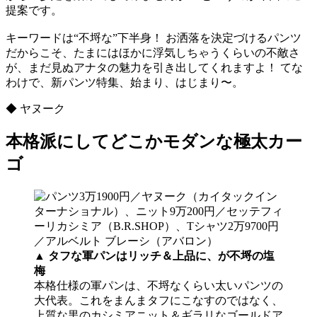
提案です。
キーワードは“不埒な”下半身！ お洒落を決定づけるパンツ
だからこそ、たまにはほかに浮気しちゃうくらいの不敵さ
が、まだ見ぬアナタの魅力を引き出してくれますよ！ てな
わけで、新パンツ特集、始まり、はじまり〜。
◆ ヤヌーク
本格派にしてどこかモダンな極太カー
ゴ
▲
タフな軍パンはリッチ＆上品に、が不埒の塩
梅
本格仕様の軍パンは、不埒なくらい太いパンツの
大代表。これをまんまタフにこなすのではなく、
上質な黒のカシミアニット＆ギラリなゴールドア