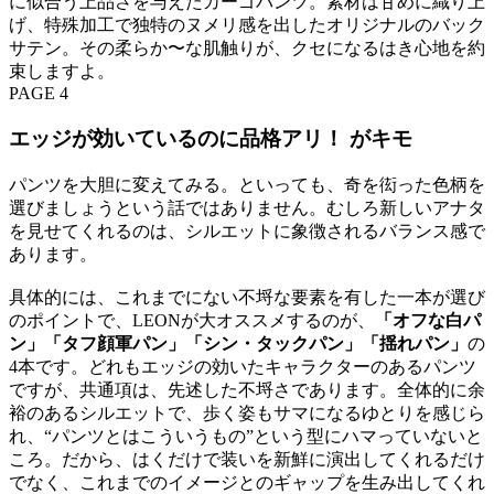
に似合う上品さを与えたカーゴパンツ。素材は甘めに織り上
げ、特殊加工で独特のヌメリ感を出したオリジナルのバック
サテン。その柔らか〜な肌触りが、クセになるはき心地を約
束しますよ。
PAGE 4
エッジが効いているのに品格アリ！ がキモ
パンツを大胆に変えてみる。といっても、奇を衒った色柄を
選びましょうという話ではありません。むしろ新しいアナタ
を見せてくれるのは、シルエットに象徴されるバランス感で
あります。
具体的には、これまでにない不埒な要素を有した一本が選び
のポイントで、LEONが大オススメするのが、
「オフな白パ
ン」「タフ顔軍パン」「シン・タックパン」「揺れパン」
の
4本です。どれもエッジの効いたキャラクターのあるパンツ
ですが、共通項は、先述した不埒さであります。全体的に余
裕のあるシルエットで、歩く姿もサマになるゆとりを感じら
れ、“パンツとはこういうもの”という型にハマっていないと
ころ。だから、はくだけで装いを新鮮に演出してくれるだけ
でなく、これまでのイメージとのギャップを生み出してくれ