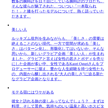
数多の腕時計を日々目にしている腕時計のプロたち。
そんな彼らが魅了された、ついつい「一本取られ
た！」と膝を打ったモデルについて、熱く語っていた
だきます。
美しい人
ルッキズム批判を生みながらも、「美しさ」の需要は
絶えることのない現代。一方で世間が求める「美し
さ」はパターン化し、形骸化してはいないか、そんな
思いから、新しいグラビア企画「美しい人」が生まれ
ました。グラビアと言えば女性の若さとボディを売り
にした企画が多い中、女性であるKaori Oguriさんをプ
ロデューサーに据え、豊かな人生経験を持つ女性たち
の、内面から醸し出される“大人の美しさ”に迫る新た
なグラビア企画となります。
モテる宿にはワケがある
彼女と訪れる旅の楽しみってなんでしょう？ まずは
料理、そして景色。気持ちのいい温泉と高いホスピタ