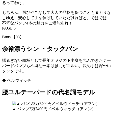
るってわけ。
もちろん、選びやこなしで大人の品格を保つこともヌカりな
しゆえ、安心して手を伸ばしていただければと。ではでは、
不埒なパンツ4本の魅力をご堪能あれ！
PAGE 5
Pants 【03】
余裕漂うシン ・タックパン
揺るぎない鉄板として長年オヤジの下半身を包んできたテー
パードパンツも不埒な一本は腰元がユルい。決め手は深〜い
タックです。
◆ ベルウィッチ
腰ユルテーパードの代名詞モデル
▲ パンツ3万7400円／ベルウィッチ（アマン）