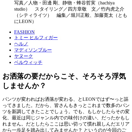
写真／人物・田邊 剛、静物・蜂谷哲実（hachiya
studio） スタイリング／四方章敬 文／竹内虎之介
（シティライツ） 編集／堀川正毅、加藤寛太（とも
にLEON）
FASHION
トミー ヒルフィガー
ヘルノ
マディソンブルー
ヤヌーク
ベルウィッチ
お洒落の要だからこそ、そろそろ浮気
しませんか？
パンツが変わればお洒落が変わる、とLEONではず〜っと謳
ってきました。だから、皆さんもきっとこれまで数多のパン
ツを新調してきたことでしょう。でも、もしかしたらその変
化、最近は同じジャンル内での味付けの違い、だったかもし
れません。だとしたらここは思い切って慣れ親しんだエリア
から一歩足を踏み出してみませんか？ というのが今回のご