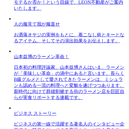
モテるか否か！という目線で、LEON不動産がご案内
いたします。
人の服見て我が服直せ
お洒落オヤジの実例をもとに、着こなし術とキーとな
るアイテム、そしてその演出効果をお伝えします。
山本益博のラーメン革命！
日本初の料理評論家、山本益博さんはいま、ラーメン
が「美味しい革命」の渦中にあると言います。長らく
B級グルメとして愛されてきたラーメンは、ミシュラ
ンも認める一流の料理へと変貌を遂げつつあります。
新時代に向けて群雄割拠する街のラーメン店を巨匠自
らが実食リポートする連載です。
ビジネス ストーリー
ビジネスの第一線で活躍する著名人のインタビュー企