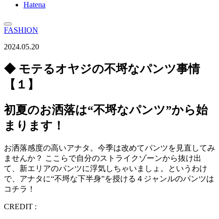
Hatena
FASHION
2024.05.20
◆ モテるオヤジの不埒なパンツ事情
【１】
初夏のお洒落は“不埒なパンツ”から始
まります！
お洒落感度の高いアナタ。今季は改めてパンツを見直してみ
ませんか？ ここらで自分のストライクゾーンから抜け出
て、新エリアのパンツに浮気しちゃいましょ。というわけ
で、アナタに“不埒な下半身”を授ける４ジャンルのパンツは
コチラ！
CREDIT :