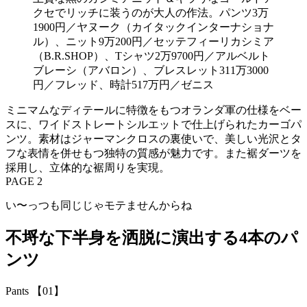
クセでリッチに装うのが大人の作法。パンツ3万
1900円／ヤヌーク（カイタックインターナショナ
ル）、ニット9万200円／セッテフィーリカシミア
（B.R.SHOP）、Tシャツ2万9700円／アルベルト
ブレーシ（アバロン）、ブレスレット311万3000
円／フレッド、時計517万円／ゼニス
ミニマムなディテールに特徴をもつオランダ軍の仕様をベー
スに、ワイドストレートシルエットで仕上げられたカーゴパ
ンツ。素材はジャーマンクロスの裏使いで、美しい光沢とタ
フな表情を併せもつ独特の質感が魅力です。また裾ダーツを
採用し、立体的な裾周りを実現。
PAGE 2
い〜っつも同じじゃモテませんからね
不埒な下半身を洒脱に演出する4本のパ
ンツ
Pants 【01】