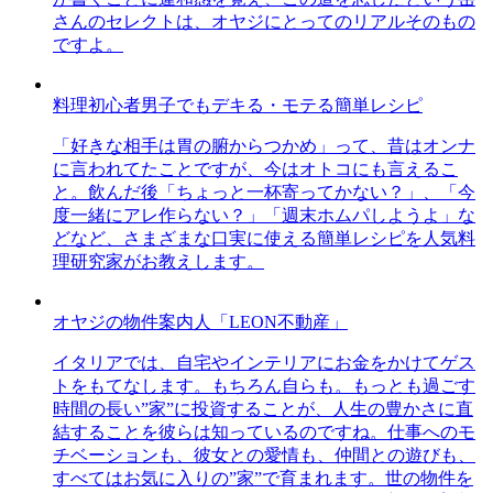
さんのセレクトは、オヤジにとってのリアルそのもの
ですよ。
料理初心者男子でもデキる・モテる簡単レシピ
「好きな相手は胃の腑からつかめ」って、昔はオンナ
に言われてたことですが、今はオトコにも言えるこ
と。飲んだ後「ちょっと一杯寄ってかない？」、「今
度一緒にアレ作らない？」「週末ホムパしようよ」な
どなど、さまざまな口実に使える簡単レシピを人気料
理研究家がお教えします。
オヤジの物件案内人「LEON不動産」
イタリアでは、自宅やインテリアにお金をかけてゲス
トをもてなします。もちろん自らも。もっとも過ごす
時間の長い”家”に投資することが、人生の豊かさに直
結することを彼らは知っているのですね。仕事へのモ
チベーションも、彼女との愛情も、仲間との遊びも、
すべてはお気に入りの”家”で育まれます。世の物件を