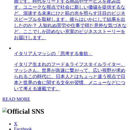
画です。時代をリードする商品やサービスを産み出
す、ユニークな視点で社会に新しい価値を提供するな
ど、混迷する未来にひと筋の光を照らす注目のビジネ
スピープルを取材します。彼らはいかにして結果を出
したのか？ 人知れぬ苦労や仕事で得た意外な気づきな
ど、ここでしか読めない充実のビジネスストーリーを
お届けします。
イタリア人マッシの「思考する食欲」
イタリア生まれのフード＆ライフスタイルライター、
マッシさん。世界が急速に繋がって、広い視野が求め
られるこの時代に、日本人とはちょっと違う視点で日
本と世界の食に関する文化や習慣、メニューなどにつ
いて考える連載です。
READ MORE
X
Facebook