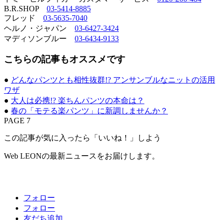
B.R.SHOP
03-5414-8885
フレッド
03-5635-7040
ヘルノ・ジャパン
03-6427-3424
マディソンブルー
03-6434-9133
こちらの記事もオススメです
●
どんなパンツとも相性抜群!? アンサンブルなニットの活用
ワザ
●
大人は必携!? 楽ちんパンツの本命は？
●
春の「モテる楽パンツ」に新調しませんか？
PAGE 7
この記事が気に入ったら「いいね！」しよう
Web LEONの最新ニュースをお届けします。
フォロー
フォロー
友だち追加