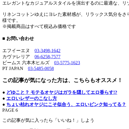
エレガントなカジュアルスタイルを演出するのに最適な、リ
リネンコットンゆえにヨレた素材感が、リラックス気分をさ
様です。
※掲載商品はすべて税込み価格です
■ お問い合わせ
エフイーエヌ
03-3498-1642
カヴァレリア
06-6258-7577
ビームス 六本木ヒルズ
03-5775-1623
PT JAPAN
03-5485-0058
この記事が気になった方は、こちらもオススメ！
●
どゆこと？ モテるオヤジはガラを隠してエロ香らす!?
●
エロいレザーのこなし方
●
ちょい枯れオヤジにこそ似合う、エロいピンク知ってる？
PAGE 6
この記事が気に入ったら「いいね！」しよう