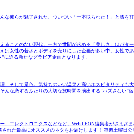
んな彼らが魅了された、ついつい「一本取られた！」と膝を打
えることのない現代。一方で世間が求める「美しさ」はパター
ば女性の若さとボディを売りにした企画が多い中、女性であるKao
さ”に迫る新たなグラビア企画となります。
理、そして景色。気持ちのいい温泉と高いホスピタリティも大
そんな恋するふたりの大切な旅時間を演出する“ハズさない”宿
、エレクトロニクスなどなど、Web LEON編集者がさまざ
30本に厳選された最高にオススメのネタをお届けします！ 毎週土曜日