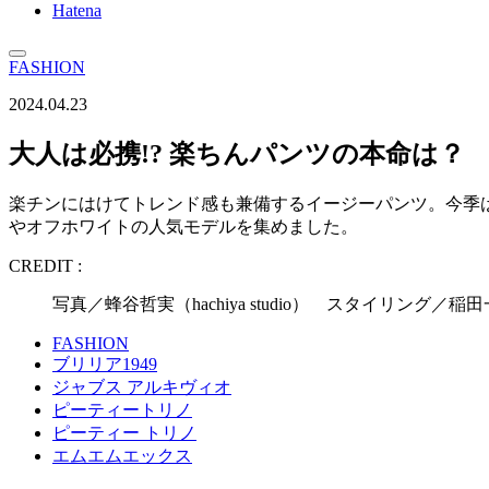
Hatena
FASHION
2024.04.23
大人は必携!? 楽ちんパンツの本命は？
楽チンにはけてトレンド感も兼備するイージーパンツ。今季
やオフホワイトの人気モデルを集めました。
CREDIT :
写真／蜂谷哲実（hachiya studio） スタイリング
FASHION
ブリリア1949
ジャブス アルキヴィオ
ピーティートリノ
ピーティー トリノ
エムエムエックス