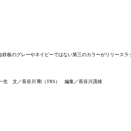
は鉄板のグレーやネイビーではない第三のカラーがリリースラ
／稲田一生 文／長谷川 剛（TRS） 編集／長谷川茂雄