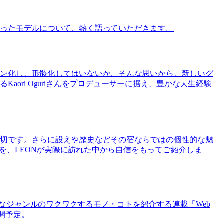
ったモデルについて、熱く語っていただきます。
ン化し、形骸化してはいないか、そんな思いから、新しいグ
ri Oguriさんをプロデューサーに据え、豊かな人生経験
切です。さらに設えや歴史などその宿ならではの個性的な魅
を、LEONが実際に訪れた中から自信をもってご紹介しま
まなジャンルのワクワクするモノ・コトを紹介する連載「Web
公開予定。