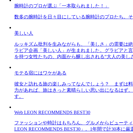
腕時計のプロが選ぶ「一本取られました！」
数多の腕時計を日々目にしている腕時計のプロたち。そ
美しい人
ルッキズム批判を生みながらも、「美しさ」の需要は絶
ラビア企画「美しい人」が生まれました。グラビアと言え
を持つ女性たちの、内面から醸し出される“大人の美し
モテる宿にはワケがある
彼女と訪れる旅の楽しみってなんでしょう？ まずは料
力があれば、旅はきっと素晴らしい思い出になるはず。
す。
Web LEON RECOMMENDS BEST30
ファッションや時計はもちろん、グルメからビューティー
LEON RECOMMENDS BEST30」。1年間で計