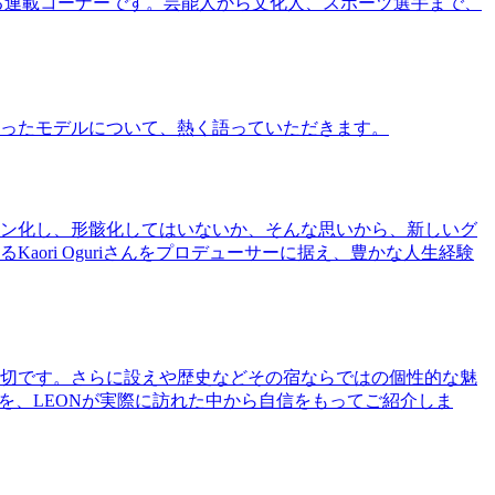
る連載コーナーです。芸能人から文化人、スポーツ選手まで、
ったモデルについて、熱く語っていただきます。
ン化し、形骸化してはいないか、そんな思いから、新しいグ
ri Oguriさんをプロデューサーに据え、豊かな人生経験
切です。さらに設えや歴史などその宿ならではの個性的な魅
を、LEONが実際に訪れた中から自信をもってご紹介しま