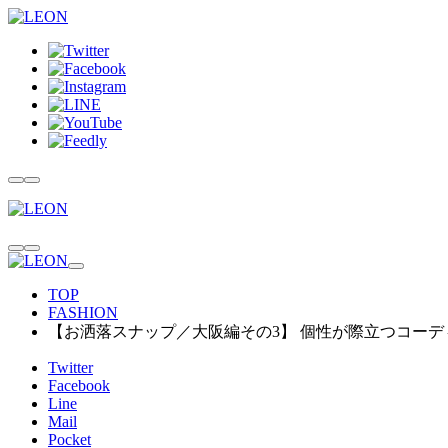
TOP
FASHION
【お洒落スナップ／大阪編その3】 個性が際立つコー
Twitter
Facebook
Line
Mail
Pocket