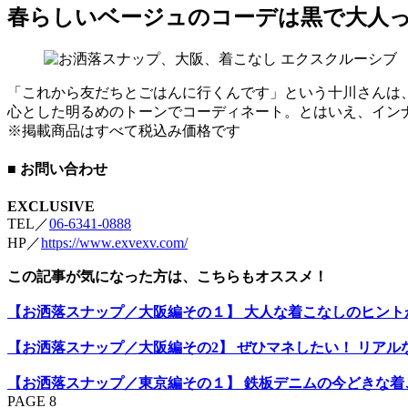
春らしいベージュのコーデは黒で大人
「これから友だちとごはんに行くんです」という十川さんは
心とした明るめのトーンでコーディネート。とはいえ、イン
※掲載商品はすべて税込み価格です
■ お問い合わせ
EXCLUSIVE
TEL／
06-6341-0888
HP／
https://www.exvexv.com/
この記事が気になった方は、こちらもオススメ！
【お洒落スナップ／大阪編その１】 大人な着こなしのヒント
【お洒落スナップ／大阪編その2】 ぜひマネしたい！ リアル
【お洒落スナップ／東京編その１】 鉄板デニムの今どきな着
PAGE 8