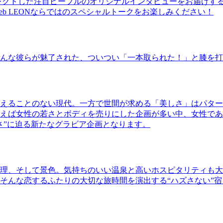
レクトした注目ピープルのオリジナルインタビューをお届けす
b LEONならではのスペシャルトークをお楽しみください！
んな彼らが魅了された、ついつい「一本取られた！」と膝を打
えることのない現代。一方で世間が求める「美しさ」はパター
ば女性の若さとボディを売りにした企画が多い中、女性であるKao
さ”に迫る新たなグラビア企画となります。
理、そして景色。気持ちのいい温泉と高いホスピタリティも大
そんな恋するふたりの大切な旅時間を演出する“ハズさない”宿