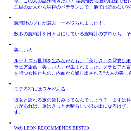
今、この人の話が聞きたい！ 編集部が独自の目線でセ
注目の新人から納得のベテランまで、他では読めないWe
腕時計のプロが選ぶ「一本取られました！」
数多の腕時計を日々目にしている腕時計のプロたち。そ
美しい人
ルッキズム批判を生みながらも、「美しさ」の需要は絶
ラビア企画「美しい人」が生まれました。グラビアと言え
を持つ女性たちの、内面から醸し出される“大人の美し
モテる宿にはワケがある
彼女と訪れる旅の楽しみってなんでしょう？ まずは料
力があれば、旅はきっと素晴らしい思い出になるはず。
す。
Web LEON RECOMMENDS BEST30