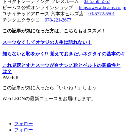
トヨダトレーディング プレスルーム
03-5350-5567
ビームス公式オンラインショップ
https://www.beams.co.jp/
ユナイテッドアローズ 六本木ヒルズ店
03-5772-5501
チンクエクラシコ
078-221-2677
この記事が気になった方は、こちらもオススメ！
スーツなくしてオヤジの人生は語れない！
知らないと恥をかく!? 覚えておきたいネクタイの基本のキ
これ見落とすとスーツが台ナシ!? 靴とベルトの関係性と
は？
PAGE 8
この記事が気に入ったら「いいね！」しよう
Web LEONの最新ニュースをお届けします。
フォロー
フォロー