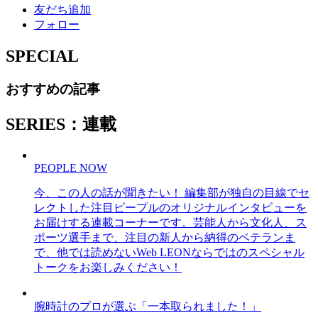
友だち追加
フォロー
SPECIAL
おすすめの記事
SERIES：連載
PEOPLE NOW
今、この人の話が聞きたい！ 編集部が独自の目線でセ
レクトした注目ピープルのオリジナルインタビューを
お届けする連載コーナーです。芸能人から文化人、ス
ポーツ選手まで、注目の新人から納得のベテランま
で、他では読めないWeb LEONならではのスペシャル
トークをお楽しみください！
腕時計のプロが選ぶ「一本取られました！」