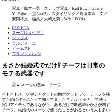
写真／島本一男 スナップ写真／Karl Edwin Guerre、
Yu Fujiwara(@8and2) スタイリング／髙塩崇宏 文／
安岡将文 編集／大崎文菊（Web LEON）
FASHION
スーツは人生だ！
シップス
ラルディーニ
ビームスF
フランコ バッシ
まさか結婚式でだけ⁉︎ チーフは日常の
モテる武器です
そもそもスーツやジャケットの胸ポケットって、チーフを挿
すために作られたって知ってました？ ハンカチとして使う
実用アイテムでありながら、あるだけで断然華やかさが増す
チーフ。結婚式のスーツで使ったことがあるという人も多い