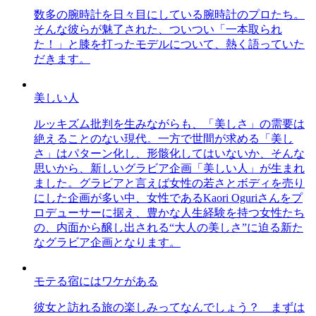
数多の腕時計を日々目にしている腕時計のプロたち。
そんな彼らが魅了された、ついつい「一本取られ
た！」と膝を打ったモデルについて、熱く語っていた
だきます。
美しい人
ルッキズム批判を生みながらも、「美しさ」の需要は
絶えることのない現代。一方で世間が求める「美し
さ」はパターン化し、形骸化してはいないか、そんな
思いから、新しいグラビア企画「美しい人」が生まれ
ました。グラビアと言えば女性の若さとボディを売り
にした企画が多い中、女性であるKaori Oguriさんをプ
ロデューサーに据え、豊かな人生経験を持つ女性たち
の、内面から醸し出される“大人の美しさ”に迫る新た
なグラビア企画となります。
モテる宿にはワケがある
彼女と訪れる旅の楽しみってなんでしょう？ まずは