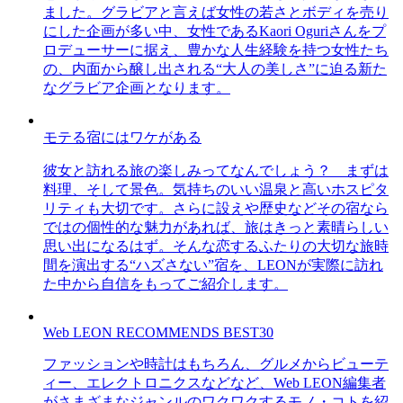
ました。グラビアと言えば女性の若さとボディを売り
にした企画が多い中、女性であるKaori Oguriさんをプ
ロデューサーに据え、豊かな人生経験を持つ女性たち
の、内面から醸し出される“大人の美しさ”に迫る新た
なグラビア企画となります。
モテる宿にはワケがある
彼女と訪れる旅の楽しみってなんでしょう？ まずは
料理、そして景色。気持ちのいい温泉と高いホスピタ
リティも大切です。さらに設えや歴史などその宿なら
ではの個性的な魅力があれば、旅はきっと素晴らしい
思い出になるはず。そんな恋するふたりの大切な旅時
間を演出する“ハズさない”宿を、LEONが実際に訪れ
た中から自信をもってご紹介します。
Web LEON RECOMMENDS BEST30
ファッションや時計はもちろん、グルメからビューテ
ィー、エレクトロニクスなどなど、Web LEON編集者
がさまざまなジャンルのワクワクするモノ・コトを紹