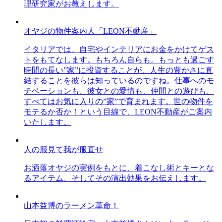
理研究家がお教えします。
オヤジの物件案内人「LEON不動産」
イタリアでは、自宅やインテリアにお金をかけてゲス
トをもてなします。もちろん自らも。もっとも過ごす
時間の長い”家”に投資することが、人生の豊かさに直
結することを彼らは知っているのですね。仕事へのモ
チベーションも、彼女との愛情も、仲間との遊びも、
すべてはお気に入りの”家”で育まれます。世の物件を
モテるか否か！という目線で、LEON不動産がご案内
いたします。
人の服見て我が服直せ
お洒落オヤジの実例をもとに、着こなし術とキーとな
るアイテム、そしてその演出効果をお伝えします。
山本益博のラーメン革命！