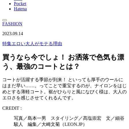
Pocket
Hatena
FASHION
2023.09.14
特集
エロい大人がモテる理由
買うなら今でしょ！ お洒落で色気も漂
う、最強のコートとは？
コートが活躍する季節が到来！ といっても厚手のウールに
はまだ早い……。ってことで重宝するのが、ナイロンをはじ
めとする薄軽コート。裾がひらりと風になびく様は、大人の
エロさを感じさせてくれるんです。
CREDIT :
写真／島本一男 スタイリング／髙塩崇宏 文／細谷
駿人 編集／大崎文菊（LEON.JP）