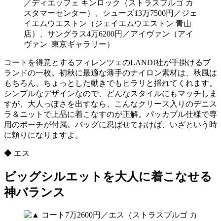
／ディエッフェ キンロック（ストラスブルゴ カ
スタマーセンター）、シューズ13万7500円／ジェ
イエムウエストン（ジェイエムウエストン 青山
店）、サングラス4万6200円／アイヴァン（アイ
ヴァン 東京ギャラリー）
コートを得意とするフィレンツェのLANDI社が手掛けるブ
ランドの一枚。初秋に最適な薄手のナイロン素材は、秋風は
もちろん、ちょっとした動きでもヒラリと揺れてくれます。
シンプルなデザインなので、どんなスタイルにもマッチしま
すが、大人っぽさを出すなら、こんなクリース入りのデニス
ラ＆ニットで上品に着こなすのが正解。パッカブル仕様で専
用のポーチが付属。バッグに忍ばせておけば、いざという時
に頼りになりますよ。
◆ エス
ビッグシルエットを大人に着こなせる
神バランス