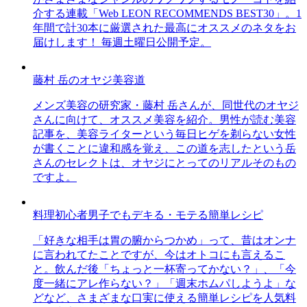
介する連載「Web LEON RECOMMENDS BEST30」。1
年間で計30本に厳選された最高にオススメのネタをお
届けします！ 毎週土曜日公開予定。
藤村 岳のオヤジ美容道
メンズ美容の研究家・藤村 岳さんが、同世代のオヤジ
さんに向けて、オススメ美容を紹介。男性が読む美容
記事を、美容ライターという毎日ヒゲを剃らない女性
が書くことに違和感を覚え、この道を志したという岳
さんのセレクトは、オヤジにとってのリアルそのもの
ですよ。
料理初心者男子でもデキる・モテる簡単レシピ
「好きな相手は胃の腑からつかめ」って、昔はオンナ
に言われてたことですが、今はオトコにも言えるこ
と。飲んだ後「ちょっと一杯寄ってかない？」、「今
度一緒にアレ作らない？」「週末ホムパしようよ」な
どなど、さまざまな口実に使える簡単レシピを人気料