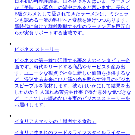
日本初の料理評論家、山本益博さんはいま、ラーメン
が「美味しい革命」の渦中にあると言います。長らく
B級グルメとして愛されてきたラーメンは、ミシュラ
ンも認める一流の料理へと変貌を遂げつつあります。
新時代に向けて群雄割拠する街のラーメン店を巨匠自
らが実食リポートする連載です。
ビジネス ストーリー
ビジネスの第一線で活躍する著名人のインタビュー企
画です。時代をリードする商品やサービスを産み出
す、ユニークな視点で社会に新しい価値を提供するな
ど、混迷する未来にひと筋の光を照らす注目のビジネ
スピープルを取材します。彼らはいかにして結果を出
したのか？ 人知れぬ苦労や仕事で得た意外な気づきな
ど、ここでしか読めない充実のビジネスストーリーを
お届けします。
イタリア人マッシの「思考する食欲」
イタリア生まれのフード＆ライフスタイルライター、