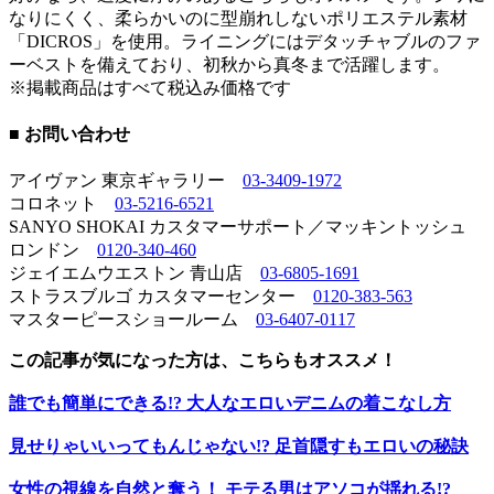
なりにくく、柔らかいのに型崩れしないポリエステル素材
「DICROS」を使用。ライニングにはデタッチャブルのファ
ーベストを備えており、初秋から真冬まで活躍します。
※掲載商品はすべて税込み価格です
■ お問い合わせ
アイヴァン 東京ギャラリー
03-3409-1972
コロネット
03-5216-6521
SANYO SHOKAI カスタマーサポート／マッキントッシュ
ロンドン
0120-340-460
ジェイエムウエストン 青山店
03-6805-1691
ストラスブルゴ カスタマーセンター
0120-383-563
マスターピースショールーム
03-6407-0117
この記事が気になった方は、こちらもオススメ！
誰でも簡単にできる!? 大人なエロいデニムの着こなし方
見せりゃいいってもんじゃない!? 足首隠すもエロいの秘訣
女性の視線を自然と奪う！ モテる男はアソコが揺れる!?