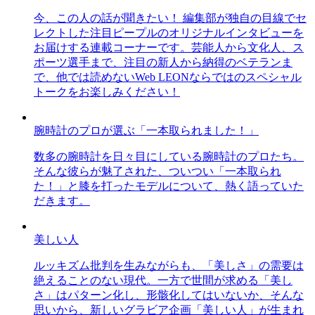
今、この人の話が聞きたい！ 編集部が独自の目線でセ
レクトした注目ピープルのオリジナルインタビューを
お届けする連載コーナーです。芸能人から文化人、ス
ポーツ選手まで、注目の新人から納得のベテランま
で、他では読めないWeb LEONならではのスペシャル
トークをお楽しみください！
腕時計のプロが選ぶ「一本取られました！」
数多の腕時計を日々目にしている腕時計のプロたち。
そんな彼らが魅了された、ついつい「一本取られ
た！」と膝を打ったモデルについて、熱く語っていた
だきます。
美しい人
ルッキズム批判を生みながらも、「美しさ」の需要は
絶えることのない現代。一方で世間が求める「美し
さ」はパターン化し、形骸化してはいないか、そんな
思いから、新しいグラビア企画「美しい人」が生まれ