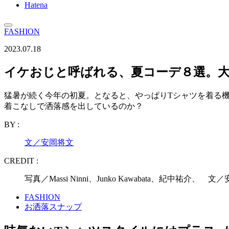
Hatena
FASHION
2023.07.18
イケおじと呼ばれる、夏コーデ８選。大
猛暑が続く今年の初夏。となると、やっぱりTシャツを着る
着こなしで洒落感を出しているのか？
BY :
文／安岡将文
CREDIT :
写真／Massi Ninni、Junko Kawabata、紀中祐介、 
FASHION
お洒落スナップ