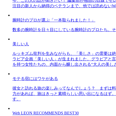
今、この人の話が聞きたい！ 編集部が独自の目線でセ
注目の新人から納得のベテランまで、他では読めないWe
腕時計のプロが選ぶ「一本取られました！」
数多の腕時計を日々目にしている腕時計のプロたち。そ
美しい人
ルッキズム批判を生みながらも、「美しさ」の需要は絶
ラビア企画「美しい人」が生まれました。グラビアと言え
を持つ女性たちの、内面から醸し出される“大人の美し
モテる宿にはワケがある
彼女と訪れる旅の楽しみってなんでしょう？ まずは料
力があれば、旅はきっと素晴らしい思い出になるはず。
す。
Web LEON RECOMMENDS BEST30