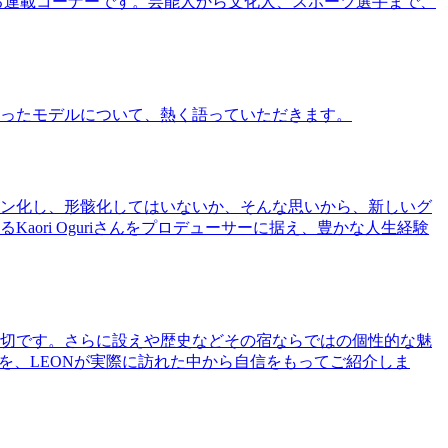
る連載コーナーです。芸能人から文化人、スポーツ選手まで、
ったモデルについて、熱く語っていただきます。
ン化し、形骸化してはいないか、そんな思いから、新しいグ
ri Oguriさんをプロデューサーに据え、豊かな人生経験
切です。さらに設えや歴史などその宿ならではの個性的な魅
を、LEONが実際に訪れた中から自信をもってご紹介しま