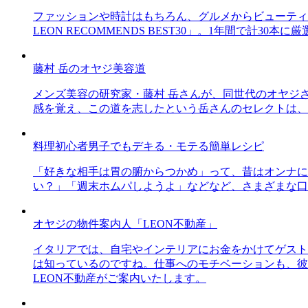
ファッションや時計はもちろん、グルメからビューティー
LEON RECOMMENDS BEST30」。1年間で計
藤村 岳のオヤジ美容道
メンズ美容の研究家・藤村 岳さんが、同世代のオヤジ
感を覚え、この道を志したという岳さんのセレクトは、
料理初心者男子でもデキる・モテる簡単レシピ
「好きな相手は胃の腑からつかめ」って、昔はオンナに
い？」「週末ホムパしようよ」などなど、さまざまな口
オヤジの物件案内人「LEON不動産」
イタリアでは、自宅やインテリアにお金をかけてゲスト
は知っているのですね。仕事へのモチベーションも、彼
LEON不動産がご案内いたします。