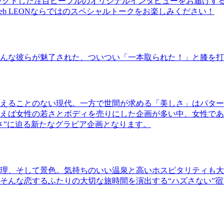
レクトした注目ピープルのオリジナルインタビューをお届けす
b LEONならではのスペシャルトークをお楽しみください！
んな彼らが魅了された、ついつい「一本取られた！」と膝を打
えることのない現代。一方で世間が求める「美しさ」はパター
ば女性の若さとボディを売りにした企画が多い中、女性であるKao
さ”に迫る新たなグラビア企画となります。
理、そして景色。気持ちのいい温泉と高いホスピタリティも大
そんな恋するふたりの大切な旅時間を演出する“ハズさない”宿