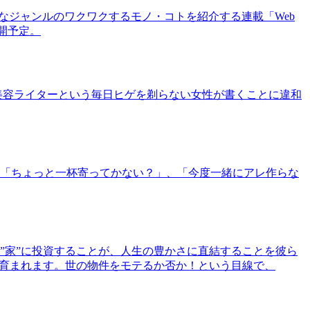
まなジャンルのワクワクするモノ・コトを紹介する連載「Web
公開予定。
美容ライターという毎日ヒゲを剃らない女性が書くことに違和
「ちょっと一杯寄ってかない？」、「今度一緒にアレ作らな
”家”に投資することが、人生の豊かさに直結することを彼ら
で育まれます。世の物件をモテるか否か！という目線で、