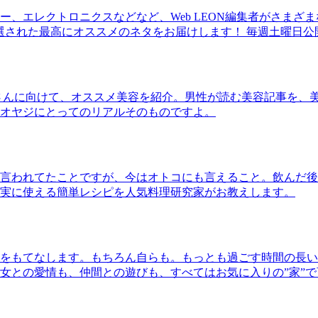
、エレクトロニクスなどなど、Web LEON編集者がさまざ
30本に厳選された最高にオススメのネタをお届けします！ 毎週土曜日
さんに向けて、オススメ美容を紹介。男性が読む美容記事を、
オヤジにとってのリアルそのものですよ。
言われてたことですが、今はオトコにも言えること。飲んだ後
実に使える簡単レシピを人気料理研究家がお教えします。
をもてなします。もちろん自らも。もっとも過ごす時間の長い
女との愛情も、仲間との遊びも、すべてはお気に入りの”家”