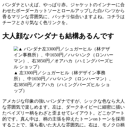
バンダナといえば、やっぱり赤。ジャケットのインナーに合
わせたボーダーカットソーとロールアップした白パンツから
香るマリンな雰囲気に、バッチリ似合いますよね。コチラは
チーフとさり気なく色リンクを。
大人顔なバンダナも結構あるんです
▲ 左3300円／シュガーヒル（林デザイン事務
所）、中1650円／ハバハンク（ロンハーマン）、
右3850円／オアハカ（ハミングバーズヒル ショ
ップ）
アメカジな印象の強いバンダナですが、シックな色なら大人
な雰囲気で楽しめます。左は、ダークネイビーに細密に描い
たペイズリー柄をわざと歪ませてレイアウト。どこかアート
的です。真ん中は、柄の主張を抑えたトーンonトーンを採用
することで、落ち着いた大人な雰囲気に。右は、モノクロ柄