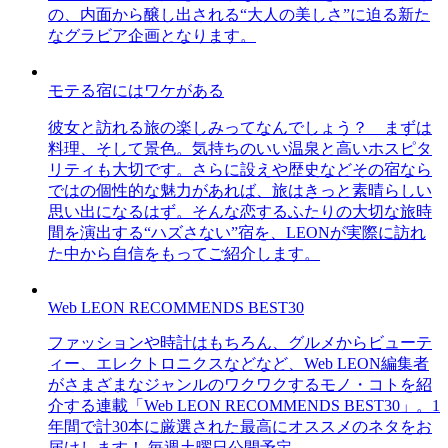
の、内面から醸し出される“大人の美しさ”に迫る新た
なグラビア企画となります。
モテる宿にはワケがある
彼女と訪れる旅の楽しみってなんでしょう？ まずは
料理、そして景色。気持ちのいい温泉と高いホスピタ
リティも大切です。さらに設えや歴史などその宿なら
ではの個性的な魅力があれば、旅はきっと素晴らしい
思い出になるはず。そんな恋するふたりの大切な旅時
間を演出する“ハズさない”宿を、LEONが実際に訪れ
た中から自信をもってご紹介します。
Web LEON RECOMMENDS BEST30
ファッションや時計はもちろん、グルメからビューテ
ィー、エレクトロニクスなどなど、Web LEON編集者
がさまざまなジャンルのワクワクするモノ・コトを紹
介する連載「Web LEON RECOMMENDS BEST30」。1
年間で計30本に厳選された最高にオススメのネタをお
届けします！ 毎週土曜日公開予定。