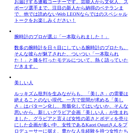
お届けする連載コーナーです。芸能人から文化人、ス
ポーツ選手まで、注目の新人から納得のベテランま
で、他では読めないWeb LEONならではのスペシャル
トークをお楽しみください！
腕時計のプロが選ぶ「一本取られました！」
数多の腕時計を日々目にしている腕時計のプロたち。
そんな彼らが魅了された、ついつい「一本取られ
た！」と膝を打ったモデルについて、熱く語っていた
だきます。
美しい人
ルッキズム批判を生みながらも、「美しさ」の需要は
絶えることのない現代。一方で世間が求める「美し
さ」はパターン化し、形骸化してはいないか、そんな
思いから、新しいグラビア企画「美しい人」が生まれ
ました。グラビアと言えば女性の若さとボディを売り
にした企画が多い中、女性であるKaori Oguriさんをプ
ロデューサーに据え、豊かな人生経験を持つ女性たち