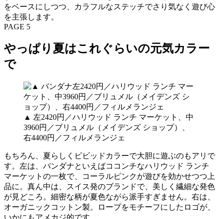
をベースにしつつ、カラフルなステッチでさり気なく遊び心
を主張します。
PAGE 5
やっぱり夏はこれぐらいの元気カラー
で
▲ 左2420円／ハリウッド ランチ マーケット、中
3960円／ブリュメル（メイデンズ ショップ）、
右4400円／フィルメランジェ
もちろん、夏らしくビビッドカラーで大胆に遊ぶのもアリで
す。左は、バンダナといえばココンチなハリウッド ランチ
マーケットの一枚で、コーラルピンクが遊びを効かせつつ上
品に。真ん中は、スイス発のブランドで、美しく繊細な発色
が見どころ。細密な柄が夏色ながら派手すぎません。右は、
オーガニックコットン製。ロープをモチーフにしたロゴが、
いかにもアメカジ的です。