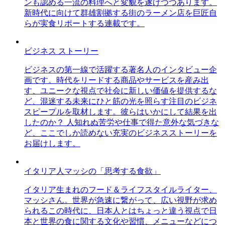
ンも認める一流の料理へと変貌を遂げつつあります。
新時代に向けて群雄割拠する街のラーメン店を巨匠自
らが実食リポートする連載です。
ビジネス ストーリー
ビジネスの第一線で活躍する著名人のインタビュー企
画です。時代をリードする商品やサービスを産み出
す、ユニークな視点で社会に新しい価値を提供するな
ど、混迷する未来にひと筋の光を照らす注目のビジネ
スピープルを取材します。彼らはいかにして結果を出
したのか？ 人知れぬ苦労や仕事で得た意外な気づきな
ど、ここでしか読めない充実のビジネスストーリーを
お届けします。
イタリア人マッシの「思考する食欲」
イタリア生まれのフード＆ライフスタイルライター、
マッシさん。世界が急速に繋がって、広い視野が求め
られるこの時代に、日本人とはちょっと違う視点で日
本と世界の食に関する文化や習慣、メニューなどにつ