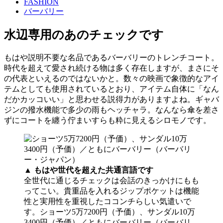
FASHION
バーバリー
水辺専用のあのチェックです
もはや説明不要な名品であるバーバリーのトレンチコート。
時代を超えて愛され続ける物は多く存在しますが、まさにそ
の代表といえるのではないかと。数々の映画で象徴的なアイ
テムとしても使用されているとおり、アイテム自体に「なん
だかカッコいい」と思わせる説得力がありますよね。ギャバ
ジンの撥水機能で多少の雨もヘッチャラ。なんなら傘を差さ
ずにコートを纏う佇まいすらも粋に見えるシロモノです。
▲
もはや世代を超えた共通言語です
全世代に通じるチェックは会話のきっかけにもも
ってこい。貴重品を入れるジップポケットは機能
性と実用性を重視したココンチらしい気遣いで
す。ショーツ5万7200円（予価）、サンダル10万
3400円（予価）／ともにバーバリー（バーバリ