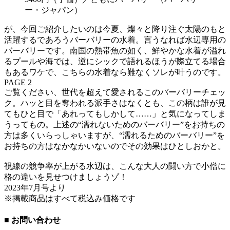
ー・ジャパン）
が、今回ご紹介したいのは今夏、燦々と降り注ぐ太陽のもと
活躍するであろうバーバリーの水着。言うなれば水辺専用の
バーバリーです。南国の熱帯魚の如く、鮮やかな水着が溢れ
るプールや海では、逆にシックで語れるほうが際立てる場合
もあるワケで、こちらの水着なら難なくソレが叶うのです。
PAGE 2
ご覧ください、世代を超えて愛されるこのバーバリーチェッ
ク。ハッと目を奪われる派手さはなくとも、この柄は誰が見
てもひと目で「あれってもしかして……」と気になってしま
うってもの。上述の“濡れないためのバーバリー”をお持ちの
方は多くいらっしゃいますが、“濡れるためのバーバリー”を
お持ちの方はなかなかいないのでその効果はひとしおかと。
視線の競争率が上がる水辺は、こんな大人の闘い方で小僧に
格の違いを見せつけましょうゾ！
2023年7月号より
※掲載商品はすべて税込み価格です
■ お問い合わせ