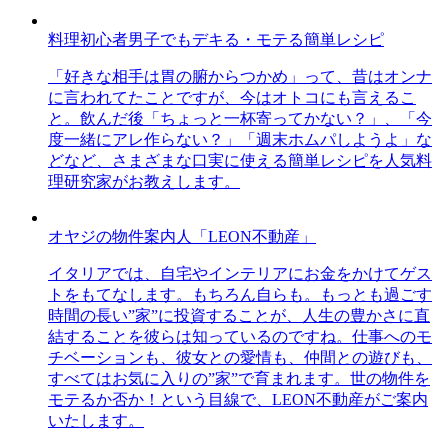
料理初心者男子でもデキる・モテる簡単レシピ
「好きな相手は胃の腑からつかめ」って、昔はオンナ
に言われてたことですが、今はオトコにも言えるこ
と。飲んだ後「ちょっと一杯寄ってかない？」、「今
度一緒にアレ作らない？」「週末ホムパしようよ」な
どなど、さまざまな口実に使える簡単レシピを人気料
理研究家がお教えします。
オヤジの物件案内人「LEON不動産」
イタリアでは、自宅やインテリアにお金をかけてゲス
トをもてなします。もちろん自らも。もっとも過ごす
時間の長い”家”に投資することが、人生の豊かさに直
結することを彼らは知っているのですね。仕事へのモ
チベーションも、彼女との愛情も、仲間との遊びも、
すべてはお気に入りの”家”で育まれます。世の物件を
モテるか否か！という目線で、LEON不動産がご案内
いたします。