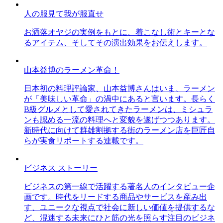
人の服見て我が服直せ
お洒落オヤジの実例をもとに、着こなし術とキーとな
るアイテム、そしてその演出効果をお伝えします。
山本益博のラーメン革命！
日本初の料理評論家、山本益博さんはいま、ラーメン
が「美味しい革命」の渦中にあると言います。長らく
B級グルメとして愛されてきたラーメンは、ミシュラ
ンも認める一流の料理へと変貌を遂げつつあります。
新時代に向けて群雄割拠する街のラーメン店を巨匠自
らが実食リポートする連載です。
ビジネス ストーリー
ビジネスの第一線で活躍する著名人のインタビュー企
画です。時代をリードする商品やサービスを産み出
す、ユニークな視点で社会に新しい価値を提供するな
ど、混迷する未来にひと筋の光を照らす注目のビジネ