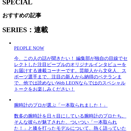
SPECIAL
おすすめの記事
SERIES：連載
PEOPLE NOW
今、この人の話が聞きたい！ 編集部が独自の目線でセ
レクトした注目ピープルのオリジナルインタビューを
お届けする連載コーナーです。芸能人から文化人、ス
ポーツ選手まで、注目の新人から納得のベテランま
で、他では読めないWeb LEONならではのスペシャル
トークをお楽しみください！
腕時計のプロが選ぶ「一本取られました！」
数多の腕時計を日々目にしている腕時計のプロたち。
そんな彼らが魅了された、ついつい「一本取られ
た！」と膝を打ったモデルについて、熱く語っていた