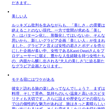
だきます。
美しい人
ルッキズム批判を生みながらも、「美しさ」の需要は
絶えることのない現代。一方で世間が求める「美し
さ」はパターン化し、形骸化してはいないか、そんな
思いから、新しいグラビア企画「美しい人」が生まれ
ました。グラビアと言えば女性の若さとボディを売り
にした企画が多い中、女性であるKaori Oguriさんをプ
ロデューサーに据え、豊かな人生経験を持つ女性たち
の、内面から醸し出される“大人の美しさ”に迫る新た
なグラビア企画となります。
モテる宿にはワケがある
彼女と訪れる旅の楽しみってなんでしょう？ まずは
料理、そして景色。気持ちのいい温泉と高いホスピタ
リティも大切です。さらに設えや歴史などその宿なら
ではの個性的な魅力があれば、旅はきっと素晴らしい
思い出になるはず。そんな恋するふたりの大切な旅時