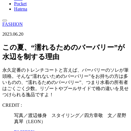
Pocket
Hatena
FASHION
2023.06.20
この夏、“濡れるためのバーバリー”が
水辺を制する理由
永久定番のトレンチコートと言えば、バーバリーのソレが筆
頭格。そんな“濡れないためのバーバリー”をお持ちの方は多
いものの、“濡れるためのバーバリー”、つまり水着の所有者
はごくごく少数。リゾートやプールサイドで格の違いを見せ
つけられる逸品ですよ！
CREDIT :
写真／渡辺修身 スタイリング／四方章敬 文／星野
真琴（LEON）