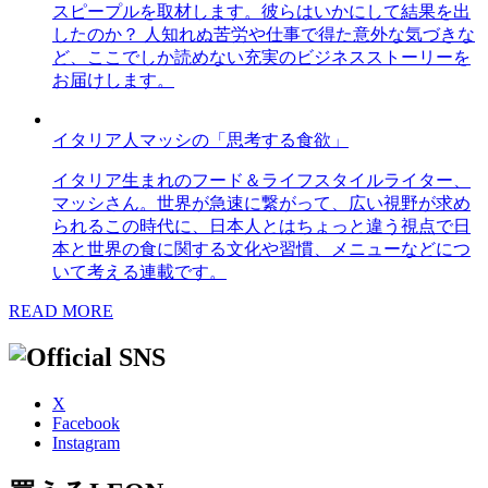
スピープルを取材します。彼らはいかにして結果を出
したのか？ 人知れぬ苦労や仕事で得た意外な気づきな
ど、ここでしか読めない充実のビジネスストーリーを
お届けします。
イタリア人マッシの「思考する食欲」
イタリア生まれのフード＆ライフスタイルライター、
マッシさん。世界が急速に繋がって、広い視野が求め
られるこの時代に、日本人とはちょっと違う視点で日
本と世界の食に関する文化や習慣、メニューなどにつ
いて考える連載です。
READ MORE
X
Facebook
Instagram