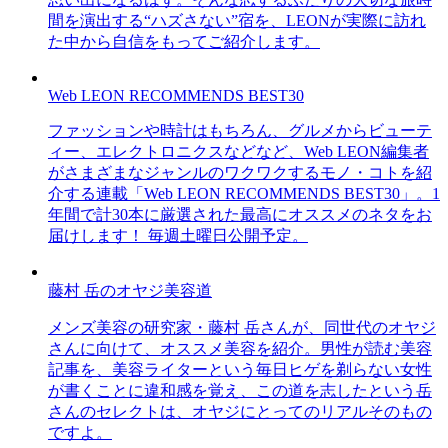
間を演出する“ハズさない”宿を、LEONが実際に訪れ
た中から自信をもってご紹介します。
Web LEON RECOMMENDS BEST30
ファッションや時計はもちろん、グルメからビューテ
ィー、エレクトロニクスなどなど、Web LEON編集者
がさまざまなジャンルのワクワクするモノ・コトを紹
介する連載「Web LEON RECOMMENDS BEST30」。1
年間で計30本に厳選された最高にオススメのネタをお
届けします！ 毎週土曜日公開予定。
藤村 岳のオヤジ美容道
メンズ美容の研究家・藤村 岳さんが、同世代のオヤジ
さんに向けて、オススメ美容を紹介。男性が読む美容
記事を、美容ライターという毎日ヒゲを剃らない女性
が書くことに違和感を覚え、この道を志したという岳
さんのセレクトは、オヤジにとってのリアルそのもの
ですよ。