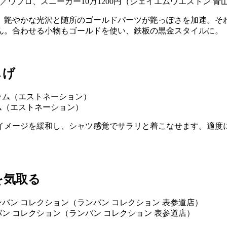
000円／ウブロ、スニーカー10万1200円（ジェイエムウエストン 青
、艶やかな光沢と随所のゴールドパーツが艶っぽさを加速。そ
ん。合わせる小物もゴールドを使い、鉄板の黒金スタイルに。
しげ
ラム（エストネーション）
イメージを緩和し、シャツ感覚でサラリと着こなせます。適度
を気取る
ンバン コレクション（ランバン コレクション 表参道店）