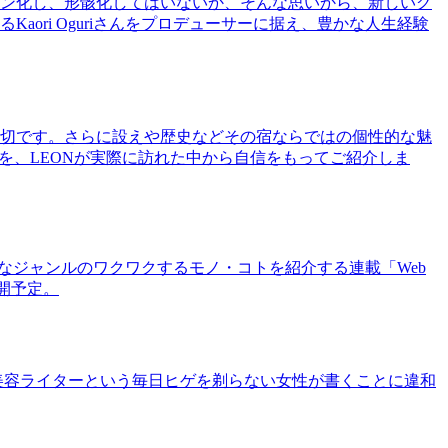
ン化し、形骸化してはいないか、そんな思いから、新しいグ
ri Oguriさんをプロデューサーに据え、豊かな人生経験
切です。さらに設えや歴史などその宿ならではの個性的な魅
を、LEONが実際に訪れた中から自信をもってご紹介しま
まなジャンルのワクワクするモノ・コトを紹介する連載「Web
公開予定。
美容ライターという毎日ヒゲを剃らない女性が書くことに違和