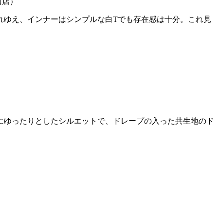
山店）
れゆえ、インナーはシンプルな白Tでも存在感は十分。これ見
にゆったりとしたシルエットで、ドレープの入った共生地のド