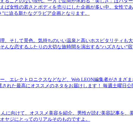
えることのない現代。一方で世間が求める「美しさ」はパター
ば女性の若さとボディを売りにした企画が多い中、女性であるKao
さ”に迫る新たなグラビア企画となります。
理、そして景色。気持ちのいい温泉と高いホスピタリティも大
そんな恋するふたりの大切な旅時間を演出する“ハズさない”宿
、エレクトロニクスなどなど、Web LEON編集者がさまざ
30本に厳選された最高にオススメのネタをお届けします！ 毎週土曜日
さんに向けて、オススメ美容を紹介。男性が読む美容記事を、
オヤジにとってのリアルそのものですよ。