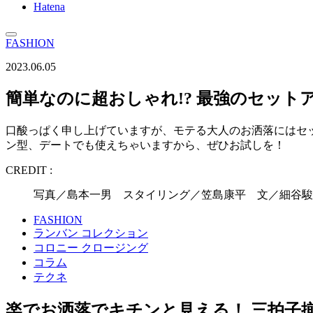
Hatena
FASHION
2023.06.05
簡単なのに超おしゃれ!? 最強のセット
口酸っぱく申し上げていますが、モテる大人のお洒落にはセ
ン型、デートでも使えちゃいますから、ぜひお試しを！
CREDIT :
写真／島本一男 スタイリング／笠島康平 文／細谷駿人
FASHION
ランバン コレクション
コロニー クロージング
コラム
テクネ
楽でお洒落でキチンと見える！ 三拍子