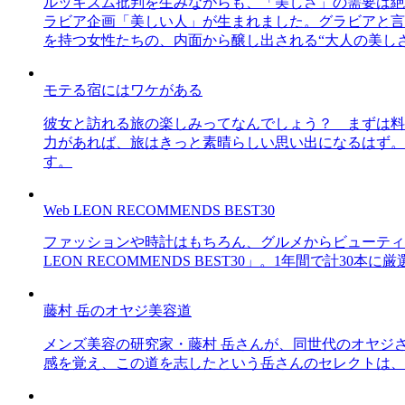
ルッキズム批判を生みながらも、「美しさ」の需要は絶
ラビア企画「美しい人」が生まれました。グラビアと言え
を持つ女性たちの、内面から醸し出される“大人の美し
モテる宿にはワケがある
彼女と訪れる旅の楽しみってなんでしょう？ まずは料
力があれば、旅はきっと素晴らしい思い出になるはず。
す。
Web LEON RECOMMENDS BEST30
ファッションや時計はもちろん、グルメからビューティー
LEON RECOMMENDS BEST30」。1年間で計
藤村 岳のオヤジ美容道
メンズ美容の研究家・藤村 岳さんが、同世代のオヤジ
感を覚え、この道を志したという岳さんのセレクトは、