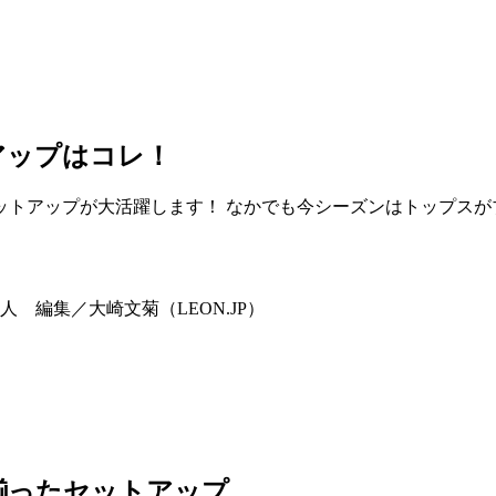
アップはコレ！
ットアップが大活躍します！ なかでも今シーズンはトップスが
 編集／大崎文菊（LEON.JP）
揃ったセットアップ