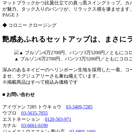
マットブラックかつ比翼仕立ての真っ黒スイングトップ。カ
が魅力。タック入りのパンツが、リラックス感を滲ませます
PAGE 3
◆ コロニー クロージング
艶感あふれるセットアップは、まさに
▲ ブルゾン6万2700円、パンツ3万5200円／ともにコ
深みのあるネイビーのヘリンボーン生地を採用した一着。コ
ませ、ラグジュアリーさも兼ね備えています。
※掲載商品はすべて税込み価格です
■ お問い合わせ
アイヴァン 7285 トウキョウ
03-3409-7285
ウブロ
03-5635-7055
エストネーション
0120-503-971
カナル
03-6661-6190
ジェイエムウエストン 青山店
03-6805-1691