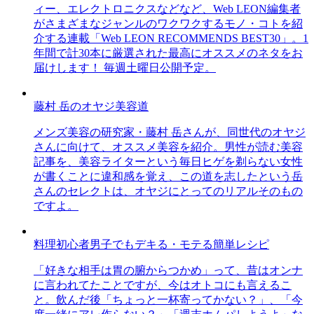
ィー、エレクトロニクスなどなど、Web LEON編集者
がさまざまなジャンルのワクワクするモノ・コトを紹
介する連載「Web LEON RECOMMENDS BEST30」。1
年間で計30本に厳選された最高にオススメのネタをお
届けします！ 毎週土曜日公開予定。
藤村 岳のオヤジ美容道
メンズ美容の研究家・藤村 岳さんが、同世代のオヤジ
さんに向けて、オススメ美容を紹介。男性が読む美容
記事を、美容ライターという毎日ヒゲを剃らない女性
が書くことに違和感を覚え、この道を志したという岳
さんのセレクトは、オヤジにとってのリアルそのもの
ですよ。
料理初心者男子でもデキる・モテる簡単レシピ
「好きな相手は胃の腑からつかめ」って、昔はオンナ
に言われてたことですが、今はオトコにも言えるこ
と。飲んだ後「ちょっと一杯寄ってかない？」、「今