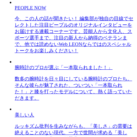
PEOPLE NOW
今、この人の話が聞きたい！ 編集部が独自の目線でセ
レクトした注目ピープルのオリジナルインタビューを
お届けする連載コーナーです。芸能人から文化人、ス
ポーツ選手まで、注目の新人から納得のベテランま
で、他では読めないWeb LEONならではのスペシャル
トークをお楽しみください！
腕時計のプロが選ぶ「一本取られました！」
数多の腕時計を日々目にしている腕時計のプロたち。
そんな彼らが魅了された、ついつい「一本取られ
た！」と膝を打ったモデルについて、熱く語っていた
だきます。
美しい人
ルッキズム批判を生みながらも、「美しさ」の需要は
絶えることのない現代。一方で世間が求める「美し