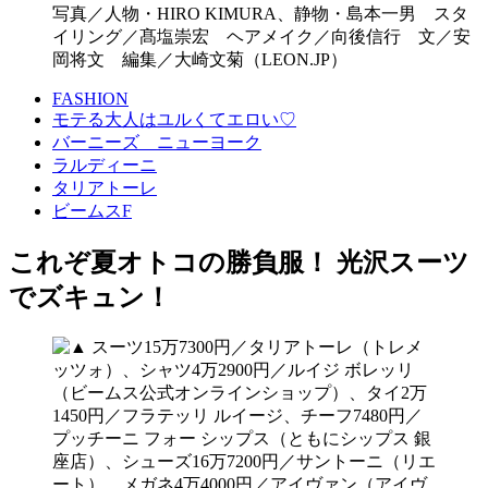
写真／人物・HIRO KIMURA、静物・島本一男 スタ
イリング／髙塩崇宏 ヘアメイク／向後信行 文／安
岡将文 編集／大崎文菊（LEON.JP）
FASHION
モテる大人はユルくてエロい♡
バーニーズ ニューヨーク
ラルディーニ
タリアトーレ
ビームスF
これぞ夏オトコの勝負服！ 光沢スーツ
でズキュン！