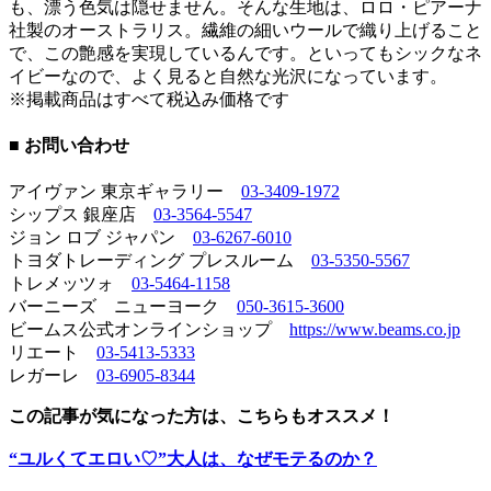
も、漂う色気は隠せません。そんな生地は、ロロ・ピアーナ
社製のオーストラリス。繊維の細いウールで織り上げること
で、この艶感を実現しているんです。といってもシックなネ
イビーなので、よく見ると自然な光沢になっています。
※掲載商品はすべて税込み価格です
■ お問い合わせ
アイヴァン 東京ギャラリー
03-3409-1972
シップス 銀座店
03-3564-5547
ジョン ロブ ジャパン
03-6267-6010
トヨダトレーディング プレスルーム
03-5350-5567
トレメッツォ
03-5464-1158
バーニーズ ニューヨーク
050-3615-3600
ビームス公式オンラインショップ
https://www.beams.co.jp
リエート
03-5413-5333
レガーレ
03-6905-8344
この記事が気になった方は、こちらもオススメ！
“ユルくてエロい♡”大人は、なぜモテるのか？