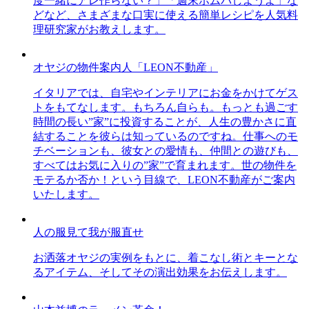
度一緒にアレ作らない？」「週末ホムパしようよ」な
どなど、さまざまな口実に使える簡単レシピを人気料
理研究家がお教えします。
オヤジの物件案内人「LEON不動産」
イタリアでは、自宅やインテリアにお金をかけてゲス
トをもてなします。もちろん自らも。もっとも過ごす
時間の長い”家”に投資することが、人生の豊かさに直
結することを彼らは知っているのですね。仕事へのモ
チベーションも、彼女との愛情も、仲間との遊びも、
すべてはお気に入りの”家”で育まれます。世の物件を
モテるか否か！という目線で、LEON不動産がご案内
いたします。
人の服見て我が服直せ
お洒落オヤジの実例をもとに、着こなし術とキーとな
るアイテム、そしてその演出効果をお伝えします。