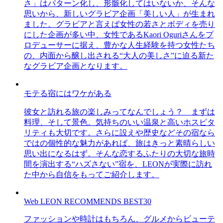
さ」はパターン化し、形骸化してはいないか、そんな
思いから、新しいグラビア企画「美しい人」が生まれ
ました。グラビアと言えば女性の若さとボディを売り
にした企画が多い中、女性であるKaori Oguriさんをプ
ロデューサーに据え、豊かな人生経験を持つ女性たち
の、内面から醸し出される“大人の美しさ”に迫る新た
なグラビア企画となります。
モテる宿にはワケがある
彼女と訪れる旅の楽しみってなんでしょう？ まずは
料理、そして景色。気持ちのいい温泉と高いホスピタ
リティも大切です。さらに設えや歴史などその宿なら
ではの個性的な魅力があれば、旅はきっと素晴らしい
思い出になるはず。そんな恋するふたりの大切な旅時
間を演出する“ハズさない”宿を、LEONが実際に訪れ
た中から自信をもってご紹介します。
Web LEON RECOMMENDS BEST30
ファッションや時計はもちろん、グルメからビューテ