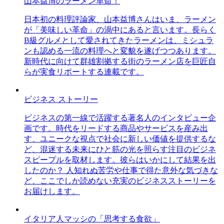
山本益博のラーメン革命！
日本初の料理評論家、山本益博さんはいま、ラーメン
が「美味しい革命」の渦中にあると言います。長らく
B級グルメとして愛されてきたラーメンは、ミシュラ
ンも認める一流の料理へと変貌を遂げつつあります。
新時代に向けて群雄割拠する街のラーメン店を巨匠自
らが実食リポートする連載です。
ビジネス ストーリー
ビジネスの第一線で活躍する著名人のインタビュー企
画です。時代をリードする商品やサービスを産み出
す、ユニークな視点で社会に新しい価値を提供するな
ど、混迷する未来にひと筋の光を照らす注目のビジネ
スピープルを取材します。彼らはいかにして結果を出
したのか？ 人知れぬ苦労や仕事で得た意外な気づきな
ど、ここでしか読めない充実のビジネスストーリーを
お届けします。
イタリア人マッシの「思考する食欲」