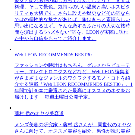
彼女と訪れる旅の楽しみってなんでしょう？ まずは
料理、そして景色。気持ちのいい温泉と高いホスピタ
リティも大切です。さらに設えや歴史などその宿なら
ではの個性的な魅力があれば、旅はきっと素晴らしい
思い出になるはず。そんな恋するふたりの大切な旅時
間を演出する“ハズさない”宿を、LEONが実際に訪れ
た中から自信をもってご紹介します。
Web LEON RECOMMENDS BEST30
ファッションや時計はもちろん、グルメからビューテ
ィー、エレクトロニクスなどなど、Web LEON編集者
がさまざまなジャンルのワクワクするモノ・コトを紹
介する連載「Web LEON RECOMMENDS BEST30」。1
年間で計30本に厳選された最高にオススメのネタをお
届けします！ 毎週土曜日公開予定。
藤村 岳のオヤジ美容道
メンズ美容の研究家・藤村 岳さんが、同世代のオヤジ
さんに向けて、オススメ美容を紹介。男性が読む美容