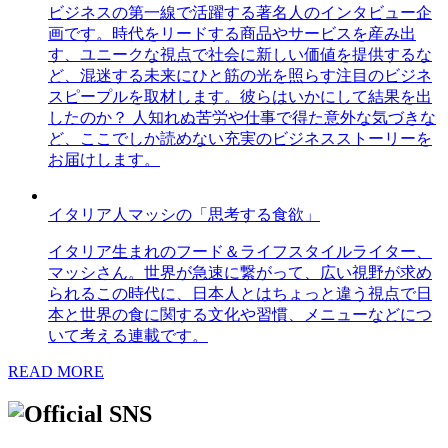
ビジネスの第一線で活躍する著名人のインタビュー企
画です。時代をリードする商品やサービスを産み出
す、ユニークな視点で社会に新しい価値を提供するな
ど、混迷する未来にひと筋の光を照らす注目のビジネ
スピープルを取材します。彼らはいかにして結果を出
したのか？ 人知れぬ苦労や仕事で得た意外な気づきな
ど、ここでしか読めない充実のビジネスストーリーを
お届けします。
イタリア人マッシの「思考する食欲」
イタリア生まれのフード＆ライフスタイルライター、
マッシさん。世界が急速に繋がって、広い視野が求め
られるこの時代に、日本人とはちょっと違う視点で日
本と世界の食に関する文化や習慣、メニューなどにつ
いて考える連載です。
READ MORE