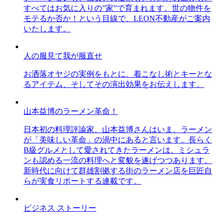
すべてはお気に入りの”家”で育まれます。世の物件を
モテるか否か！という目線で、LEON不動産がご案内
いたします。
人の服見て我が服直せ
お洒落オヤジの実例をもとに、着こなし術とキーとな
るアイテム、そしてその演出効果をお伝えします。
山本益博のラーメン革命！
日本初の料理評論家、山本益博さんはいま、ラーメン
が「美味しい革命」の渦中にあると言います。長らく
B級グルメとして愛されてきたラーメンは、ミシュラ
ンも認める一流の料理へと変貌を遂げつつあります。
新時代に向けて群雄割拠する街のラーメン店を巨匠自
らが実食リポートする連載です。
ビジネス ストーリー