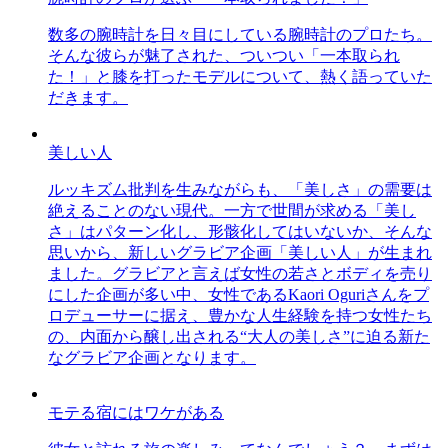
数多の腕時計を日々目にしている腕時計のプロたち。
そんな彼らが魅了された、ついつい「一本取られ
た！」と膝を打ったモデルについて、熱く語っていた
だきます。
美しい人
ルッキズム批判を生みながらも、「美しさ」の需要は
絶えることのない現代。一方で世間が求める「美し
さ」はパターン化し、形骸化してはいないか、そんな
思いから、新しいグラビア企画「美しい人」が生まれ
ました。グラビアと言えば女性の若さとボディを売り
にした企画が多い中、女性であるKaori Oguriさんをプ
ロデューサーに据え、豊かな人生経験を持つ女性たち
の、内面から醸し出される“大人の美しさ”に迫る新た
なグラビア企画となります。
モテる宿にはワケがある