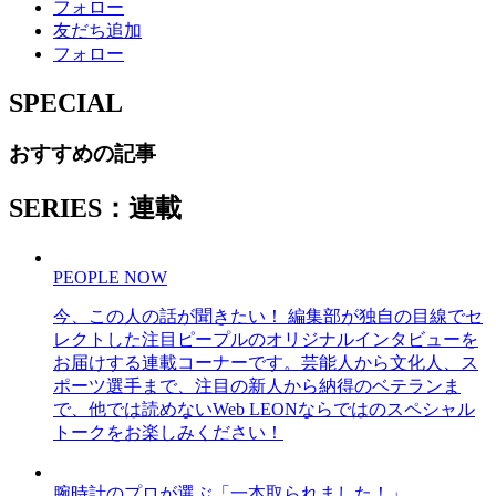
フォロー
友だち追加
フォロー
SPECIAL
おすすめの記事
SERIES：連載
PEOPLE NOW
今、この人の話が聞きたい！ 編集部が独自の目線でセ
レクトした注目ピープルのオリジナルインタビューを
お届けする連載コーナーです。芸能人から文化人、ス
ポーツ選手まで、注目の新人から納得のベテランま
で、他では読めないWeb LEONならではのスペシャル
トークをお楽しみください！
腕時計のプロが選ぶ「一本取られました！」