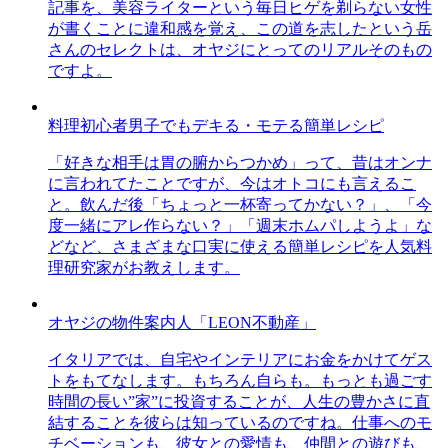
記事を、美容ライターという毎日ヒゲを剃らない女性
が書くことに違和感を覚え、この道を志したという岳
さんのセレクトは、オヤジにとってのリアルそのもの
ですよ。
料理初心者男子でもデキる・モテる簡単レシピ
「好きな相手は胃の腑からつかめ」って、昔はオンナ
に言われてたことですが、今はオトコにも言えるこ
と。飲んだ後「ちょっと一杯寄ってかない？」、「今
度一緒にアレ作らない？」「週末ホムパしようよ」な
どなど、さまざまな口実に使える簡単レシピを人気料
理研究家がお教えします。
オヤジの物件案内人「LEON不動産」
イタリアでは、自宅やインテリアにお金をかけてゲス
トをもてなします。もちろん自らも。もっとも過ごす
時間の長い”家”に投資することが、人生の豊かさに直
結することを彼らは知っているのですね。仕事へのモ
チベーションも、彼女との愛情も、仲間との遊びも、