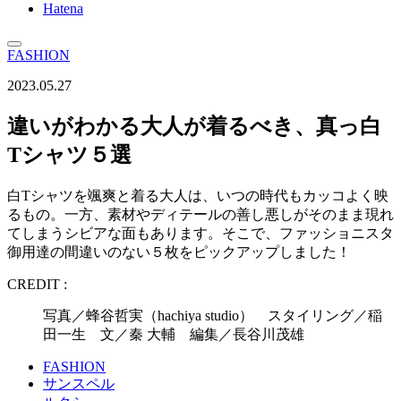
Hatena
FASHION
2023.05.27
違いがわかる大人が着るべき、真っ白
Tシャツ５選
白Tシャツを颯爽と着る大人は、いつの時代もカッコよく映
るもの。一方、素材やディテールの善し悪しがそのまま現れ
てしまうシビアな面もあります。そこで、ファッショニスタ
御用達の間違いのない５枚をピックアップしました！
CREDIT :
写真／蜂谷哲実（hachiya studio） スタイリング／稲
田一生 文／秦 大輔 編集／長谷川茂雄
FASHION
サンスペル