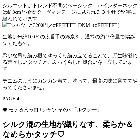
シルエットはトレンド不問のベーシック。バインダーネック
は約3cmと極太で、ヴィンテージに見られる３本針で堅牢に
縫われています。
生地は米綿100％の太番手の綿糸を、通常の約２倍量で編み
立てたもの。
希少な吊り編み機でゆっくり編み立てることで、野生味溢れ
る荒々しいタッチと、ふっくらした風合いを両立していま
す。
デニムのようにガンガン着て、洗って、最高の味に育ててや
ってくださいませ。
PAGE 4
◆ モテる真っ白Tシャツ その3 「ルクシー」
シルク混の生地が織りなす、柔らか＆
なめらかタッチ♡