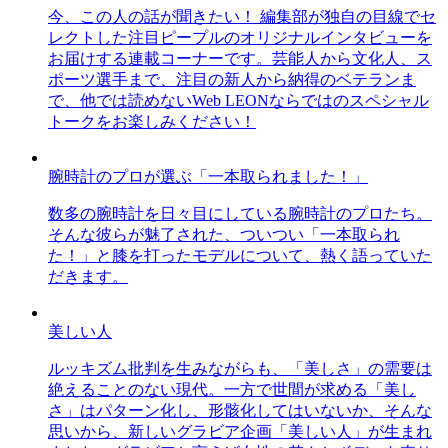
今、この人の話が聞きたい！ 編集部が独自の目線でセ
レクトした注目ピープルのオリジナルインタビューを
お届けする連載コーナーです。芸能人から文化人、ス
ポーツ選手まで、注目の新人から納得のベテランま
で、他では読めないWeb LEONならではのスペシャル
トークをお楽しみください！
腕時計のプロが選ぶ「一本取られました！」
数多の腕時計を日々目にしている腕時計のプロたち。
そんな彼らが魅了された、ついつい「一本取られ
た！」と膝を打ったモデルについて、熱く語っていた
だきます。
美しい人
ルッキズム批判を生みながらも、「美しさ」の需要は
絶えることのない現代。一方で世間が求める「美し
さ」はパターン化し、形骸化してはいないか、そんな
思いから、新しいグラビア企画「美しい人」が生まれ