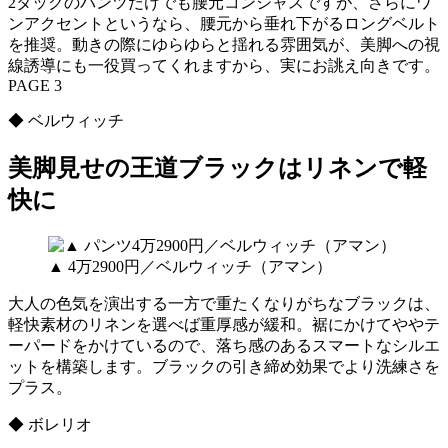
2タックのパンツだけでも腰元コンシャスですが、さらにワ
ンアクセントというなら、腰元から垂れ下がるロングベルト
を推奨。動きの際にゆらゆらと揺れる雰囲気が、美脚への視
線誘導にも一役買ってくれますから、実にお誂え向きです。
PAGE 3
◆ ベルウィッチ
美脚見せの王道ブラックはリネンで軽
快に
▲ 4万2900円／ベルウィッチ（アマン）
大人の色気を演出する一方で重たくなりがちなブラックは、
軽快素材のリネンを選べば重厚感が緩和。裾にかけてややテ
ーパードをかけているので、落ち感のあるスマートなシルエ
ットを構築します。ブラックの引き締め効果でより洗練さを
プラス。
◆ ボレリオ