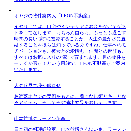
オヤジの物件案内人「LEON不動産」
イタリアでは、自宅やインテリアにお金をかけてゲス
トをもてなします。もちろん自らも。もっとも過ごす
時間の長い”家”に投資することが、人生の豊かさに直
結することを彼らは知っているのですね。仕事へのモ
チベーションも、彼女との愛情も、仲間との遊びも、
すべてはお気に入りの”家”で育まれます。世の物件を
モテるか否か！という目線で、LEON不動産がご案内
いたします。
人の服見て我が服直せ
お洒落オヤジの実例をもとに、着こなし術とキーとな
るアイテム、そしてその演出効果をお伝えします。
山本益博のラーメン革命！
日本初の料理評論家、山本益博さんはいま、ラーメン