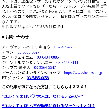
ベルトは、上品なレザーのそれがタックパンツと好相性。こ
んな上質でソフトなレザーなら、ベルトループから綺麗に垂
れ下がるので、これがまた色っぽい。さらにゴールドのバッ
クルがエロさを際立たせる。と、超有能なプラスワンの一手
なんです。
※掲載商品はすべて税込み価格です
■ お問い合わせ
アイヴァン 7285 トウキョウ
03-3409-7285
アマン
03-6805-0527
エイチジェイエム
03-6434-0885
ジェントルマン＆カンパニー
03-3457-3111
シップス 銀座店
03-3564-5547
ビームス公式オンラインショップ
https://www.beams.co.jp
PT ジャパン
03-5485-0058
この記事が気になった方は、こちらもオススメ！
“ユルくてエロい♡”大人は、なぜモテるのか？
“ユルくてエロい♡”が簡単に作れるジャケットとは？