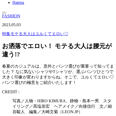
Hatena
FASHION
2023.05.03
特集
モテる大人はユルくてエロい♡
お洒落でエロい！ モテる大人は腰元が
違う!?
春夏のカジュアルは、意外とパンツ選びが重要って知ってま
した？ なに気ないシャツやTシャツが、選ぶパンツひとつで
大きく印象が変わりますからね。そこで、ユルくてエロい♡
パンツ選びの極意をご紹介いたします！
CREDIT :
写真／人物・HIRO KIMURA、静物・島本一男 スタ
イリング／髙塩崇宏 ヘアメイク／向後信行 文／細
谷駿人 編集／大崎文菊（LEON.JP）