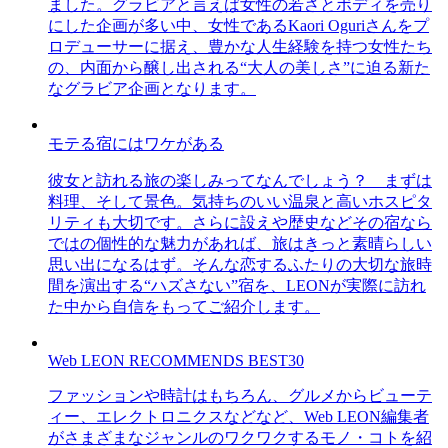
ました。グラビアと言えば女性の若さとボディを売り
にした企画が多い中、女性であるKaori Oguriさんをプ
ロデューサーに据え、豊かな人生経験を持つ女性たち
の、内面から醸し出される“大人の美しさ”に迫る新た
なグラビア企画となります。
モテる宿にはワケがある
彼女と訪れる旅の楽しみってなんでしょう？ まずは
料理、そして景色。気持ちのいい温泉と高いホスピタ
リティも大切です。さらに設えや歴史などその宿なら
ではの個性的な魅力があれば、旅はきっと素晴らしい
思い出になるはず。そんな恋するふたりの大切な旅時
間を演出する“ハズさない”宿を、LEONが実際に訪れ
た中から自信をもってご紹介します。
Web LEON RECOMMENDS BEST30
ファッションや時計はもちろん、グルメからビューテ
ィー、エレクトロニクスなどなど、Web LEON編集者
がさまざまなジャンルのワクワクするモノ・コトを紹