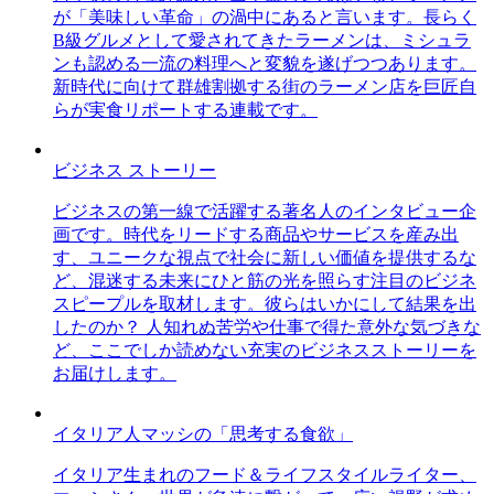
が「美味しい革命」の渦中にあると言います。長らく
B級グルメとして愛されてきたラーメンは、ミシュラ
ンも認める一流の料理へと変貌を遂げつつあります。
新時代に向けて群雄割拠する街のラーメン店を巨匠自
らが実食リポートする連載です。
ビジネス ストーリー
ビジネスの第一線で活躍する著名人のインタビュー企
画です。時代をリードする商品やサービスを産み出
す、ユニークな視点で社会に新しい価値を提供するな
ど、混迷する未来にひと筋の光を照らす注目のビジネ
スピープルを取材します。彼らはいかにして結果を出
したのか？ 人知れぬ苦労や仕事で得た意外な気づきな
ど、ここでしか読めない充実のビジネスストーリーを
お届けします。
イタリア人マッシの「思考する食欲」
イタリア生まれのフード＆ライフスタイルライター、