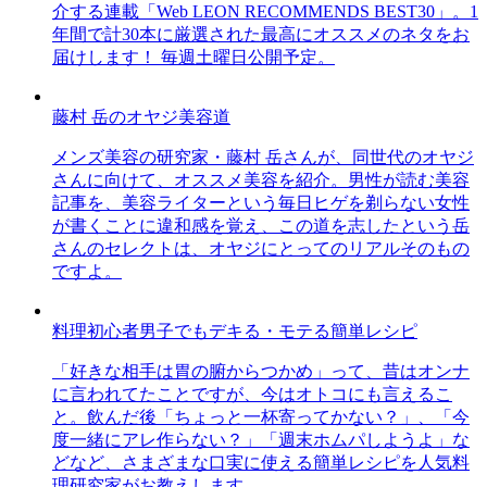
介する連載「Web LEON RECOMMENDS BEST30」。1
年間で計30本に厳選された最高にオススメのネタをお
届けします！ 毎週土曜日公開予定。
藤村 岳のオヤジ美容道
メンズ美容の研究家・藤村 岳さんが、同世代のオヤジ
さんに向けて、オススメ美容を紹介。男性が読む美容
記事を、美容ライターという毎日ヒゲを剃らない女性
が書くことに違和感を覚え、この道を志したという岳
さんのセレクトは、オヤジにとってのリアルそのもの
ですよ。
料理初心者男子でもデキる・モテる簡単レシピ
「好きな相手は胃の腑からつかめ」って、昔はオンナ
に言われてたことですが、今はオトコにも言えるこ
と。飲んだ後「ちょっと一杯寄ってかない？」、「今
度一緒にアレ作らない？」「週末ホムパしようよ」な
どなど、さまざまな口実に使える簡単レシピを人気料
理研究家がお教えします。