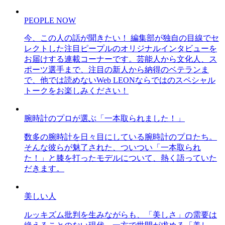
PEOPLE NOW
今、この人の話が聞きたい！ 編集部が独自の目線でセ
レクトした注目ピープルのオリジナルインタビューを
お届けする連載コーナーです。芸能人から文化人、ス
ポーツ選手まで、注目の新人から納得のベテランま
で、他では読めないWeb LEONならではのスペシャル
トークをお楽しみください！
腕時計のプロが選ぶ「一本取られました！」
数多の腕時計を日々目にしている腕時計のプロたち。
そんな彼らが魅了された、ついつい「一本取られ
た！」と膝を打ったモデルについて、熱く語っていた
だきます。
美しい人
ルッキズム批判を生みながらも、「美しさ」の需要は