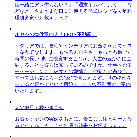
度一緒にアレ作らない？」「週末ホムパしようよ」な
どなど、さまざまな口実に使える簡単レシピを人気料
理研究家がお教えします。
オヤジの物件案内人「LEON不動産」
イタリアでは、自宅やインテリアにお金をかけてゲス
トをもてなします。もちろん自らも。もっとも過ごす
時間の長い”家”に投資することが、人生の豊かさに直
結することを彼らは知っているのですね。仕事へのモ
チベーションも、彼女との愛情も、仲間との遊びも、
すべてはお気に入りの”家”で育まれます。世の物件を
モテるか否か！という目線で、LEON不動産がご案内
いたします。
人の服見て我が服直せ
お洒落オヤジの実例をもとに、着こなし術とキーとな
るアイテム、そしてその演出効果をお伝えします。