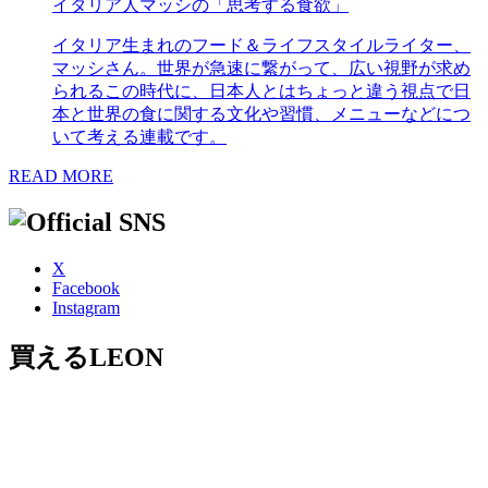
イタリア人マッシの「思考する食欲」
イタリア生まれのフード＆ライフスタイルライター、
マッシさん。世界が急速に繋がって、広い視野が求め
られるこの時代に、日本人とはちょっと違う視点で日
本と世界の食に関する文化や習慣、メニューなどにつ
いて考える連載です。
READ MORE
X
Facebook
Instagram
買えるLEON