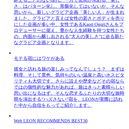
絶えることのない現代。一方で世間が求める「美し
さ」はパターン化し、形骸化してはいないか、そんな
思いから、新しいグラビア企画「美しい人」が生まれ
ました。グラビアと言えば女性の若さとボディを売り
にした企画が多い中、女性であるKaori Oguriさんをプ
ロデューサーに据え、豊かな人生経験を持つ女性たち
の、内面から醸し出される“大人の美しさ”に迫る新た
なグラビア企画となります。
モテる宿にはワケがある
彼女と訪れる旅の楽しみってなんでしょう？ まずは
料理、そして景色。気持ちのいい温泉と高いホスピタ
リティも大切です。さらに設えや歴史などその宿なら
ではの個性的な魅力があれば、旅はきっと素晴らしい
思い出になるはず。そんな恋するふたりの大切な旅時
間を演出する“ハズさない”宿を、LEONが実際に訪れ
た中から自信をもってご紹介します。
Web LEON RECOMMENDS BEST30