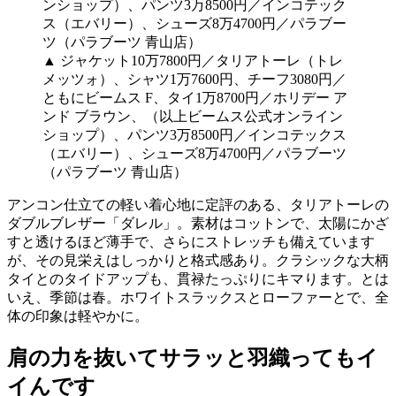
▲ ジャケット10万7800円／タリアトーレ（トレ
メッツォ）、シャツ1万7600円、チーフ3080円／
ともにビームス F、タイ1万8700円／ホリデー ア
ンド ブラウン、（以上ビームス公式オンライン
ショップ）、パンツ3万8500円／インコテックス
（エバリー）、シューズ8万4700円／パラブーツ
（パラブーツ 青山店）
アンコン仕立ての軽い着心地に定評のある、タリアトーレの
ダブルブレザー「ダレル」。素材はコットンで、太陽にかざ
すと透けるほど薄手で、さらにストレッチも備えています
が、その見栄えはしっかりと格式感あり。クラシックな大柄
タイとのタイドアップも、貫禄たっぷりにキマります。とは
いえ、季節は春。ホワイトスラックスとローファーとで、全
体の印象は軽やかに。
肩の力を抜いてサラッと羽織ってもイ
イんです