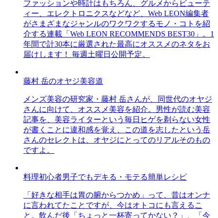
ファッションや時計はもちろん、グルメからビューテ
ィー、エレクトロニクスなどなど、Web LEON編集者
がさまざまなジャンルのワクワクするモノ・コトを紹
介する連載「Web LEON RECOMMENDS BEST30」。1
年間で計30本に厳選された最高にオススメのネタをお
届けします！ 毎週土曜日公開予定。
藤村 岳のオヤジ美容道
メンズ美容の研究家・藤村 岳さんが、同世代のオヤジ
さんに向けて、オススメ美容を紹介。男性が読む美容
記事を、美容ライターという毎日ヒゲを剃らない女性
が書くことに違和感を覚え、この道を志したという岳
さんのセレクトは、オヤジにとってのリアルそのもの
ですよ。
料理初心者男子でもデキる・モテる簡単レシピ
「好きな相手は胃の腑からつかめ」って、昔はオンナ
に言われてたことですが、今はオトコにも言えるこ
と。飲んだ後「ちょっと一杯寄ってかない？」、「今