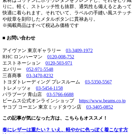
素材はコットンにポリウレタンをブレンドし、それをピケ織
りに。軽く、ストレッチ性も抜群、通気性も備えるとあって
快適に着られます。それでいて、ラペルの手縫い風ステッチ
や紋章を刻印したメタルボタンに貫禄あり。
※掲載商品はすべて税込み価格です
■ お問い合わせ
アイヴァン 東京ギャラリー
03-3409-1972
RHC ロンハーマン
0120-008-752
エストネーション
0120-503-971
エバリー
052-971-5548
三喜商事
03-3470-8232
トヨダトレーディング プレスルーム
03-5350-5567
トレメッツォ
03-5454-1158
パラブーツ 青山店
03-5766-6688
ビームス公式オンラインショップ
https://www.beams.co.jp
ヤコブ コーエン 東京ミッドタウン店
03-3405-0852
この記事が気になった方は、こちらもオススメ！
春にレザーは重たい？ いえ、軽やかに色っぽく着こなす方