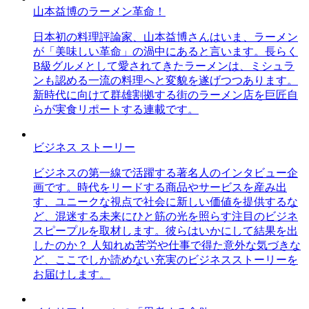
山本益博のラーメン革命！
日本初の料理評論家、山本益博さんはいま、ラーメン
が「美味しい革命」の渦中にあると言います。長らく
B級グルメとして愛されてきたラーメンは、ミシュラ
ンも認める一流の料理へと変貌を遂げつつあります。
新時代に向けて群雄割拠する街のラーメン店を巨匠自
らが実食リポートする連載です。
ビジネス ストーリー
ビジネスの第一線で活躍する著名人のインタビュー企
画です。時代をリードする商品やサービスを産み出
す、ユニークな視点で社会に新しい価値を提供するな
ど、混迷する未来にひと筋の光を照らす注目のビジネ
スピープルを取材します。彼らはいかにして結果を出
したのか？ 人知れぬ苦労や仕事で得た意外な気づきな
ど、ここでしか読めない充実のビジネスストーリーを
お届けします。