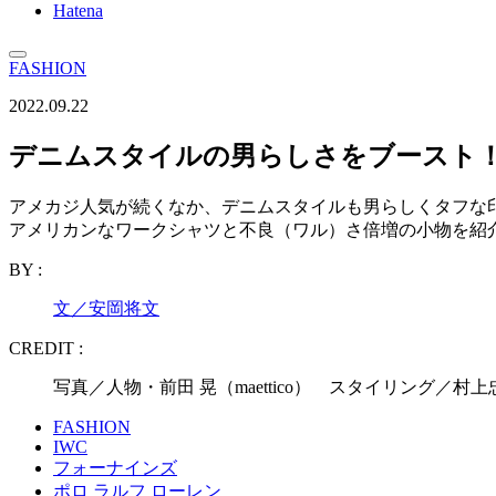
Hatena
FASHION
2022.09.22
デニムスタイルの男らしさをブースト！
アメカジ人気が続くなか、デニムスタイルも男らしくタフな
アメリカンなワークシャツと不良（ワル）さ倍増の小物を紹
BY :
文／安岡将文
CREDIT :
写真／人物・前田 晃（maettico） スタイリング／村
FASHION
IWC
フォーナインズ
ポロ ラルフ ローレン