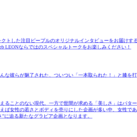
レクトした注目ピープルのオリジナルインタビューをお届けす
b LEONならではのスペシャルトークをお楽しみください！
んな彼らが魅了された、ついつい「一本取られた！」と膝を打
えることのない現代。一方で世間が求める「美しさ」はパター
ば女性の若さとボディを売りにした企画が多い中、女性であるKao
さ”に迫る新たなグラビア企画となります。