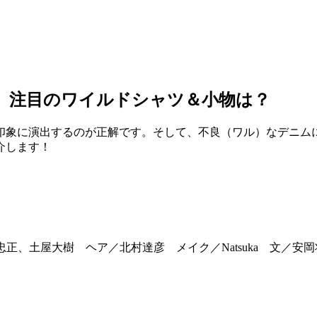
 注目のワイルドシャツ＆小物は？
印象に演出するのが正解です。そして、不良（ワル）なデニムに
介します！
上忠正、土屋大樹 ヘア／北村達彦 メイク／Natsuka 文／安