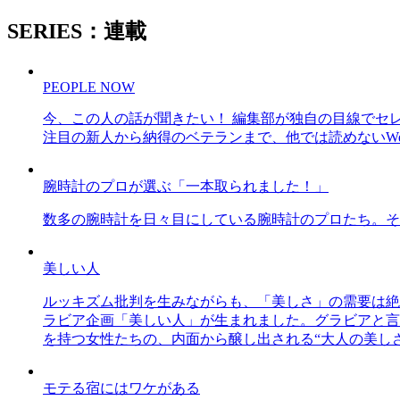
SERIES：連載
PEOPLE NOW
今、この人の話が聞きたい！ 編集部が独自の目線でセ
注目の新人から納得のベテランまで、他では読めないWe
腕時計のプロが選ぶ「一本取られました！」
数多の腕時計を日々目にしている腕時計のプロたち。そ
美しい人
ルッキズム批判を生みながらも、「美しさ」の需要は絶
ラビア企画「美しい人」が生まれました。グラビアと言え
を持つ女性たちの、内面から醸し出される“大人の美し
モテる宿にはワケがある