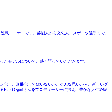
る連載コーナーです。芸能人から文化人、スポーツ選手まで、
ったモデルについて、熱く語っていただきます。
ン化し、形骸化してはいないか、そんな思いから、新しいグ
ri Oguriさんをプロデューサーに据え、豊かな人生経験