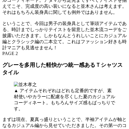
ルコーディネート。アタマから足先まですべてテイストを揃
えてこそ、完成度の高い装いになると並木さんは考えます。
それはもちろん装身具に関しても例外ではありません。
ということで、今回は男子の装身具として筆頭アイテムであ
る、時計までしっかりテイストを留意した並木流コーデをご
披露いただきます。しかもなんとうれしいことにカジュアル
編とクラシック編の二本立て。これはファッション好きも時
計マニアも見逃せません！
PAGE 2
グレーを多用した軽快かつ統一感あるＴシャツス
タイル
▲ アイテムそれぞれはどれも定番的ですが、素
材使いやカラーに配慮を尽くした夏のカジュアル
コーディネート。もちろんサイズ感もばっちりで
す。
まずは現在、夏真っ盛りということで、半袖アイテムが軸と
なるカジュアル編から見せていただきました。その第一のコ