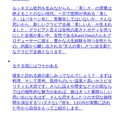
ルッキズム批判を生みながらも、「美しさ」の需要は
絶えることのない現代。一方で世間が求める「美し
さ」はパターン化し、形骸化してはいないか、そんな
思いから、新しいグラビア企画「美しい人」が生まれ
ました。グラビアと言えば女性の若さとボディを売り
にした企画が多い中、女性であるKaori Oguriさんをプ
ロデューサーに据え、豊かな人生経験を持つ女性たち
の、内面から醸し出される“大人の美しさ”に迫る新た
なグラビア企画となります。
モテる宿にはワケがある
彼女と訪れる旅の楽しみってなんでしょう？ まずは
料理、そして景色。気持ちのいい温泉と高いホスピタ
リティも大切です。さらに設えや歴史などその宿なら
ではの個性的な魅力があれば、旅はきっと素晴らしい
思い出になるはず。そんな恋するふたりの大切な旅時
間を演出する“ハズさない”宿を、LEONが実際に訪れ
た中から自信をもってご紹介します。