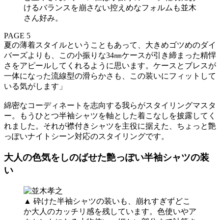
けるバランスを崩さない控えめなフォルムも並木
さん好み。
PAGE 5
夏の薄着スタイルということもあって、大きめゴツめのダイ
バーズよりも、この小振りな34㎜ケースが引き締まった精悍
さをアピールしてくれるように思います。ケースとブレスが
一体になった流線型の滑らかさも、この装いにフィットして
いる気がします」
綿密なコーディネートを志向する我らがスタイリングマスタ
ー。もうひとつ半袖シャツを軸とした着こなしを披露してく
れました。それが襟付きシャツを主役に据えた、ちょっと艶
っぽいナイトシーン対応のスタイリングです。
大人の色気をしのばせた艶っぽい半袖シャツの装
い
▲ 砕けた半袖シャツの装いも、崩れすぎずどこ
か大人のカッチリ感を残しています。色使いやア