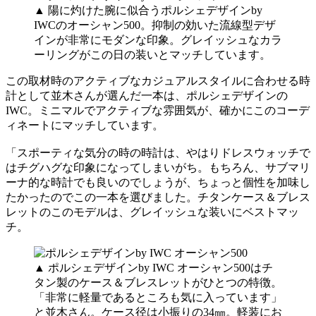
▲ 陽に灼けた腕に似合うポルシェデザインby
IWCのオーシャン500。抑制の効いた流線型デザ
インが非常にモダンな印象。グレイッシュなカラ
ーリングがこの日の装いとマッチしています。
この取材時のアクティブなカジュアルスタイルに合わせる時
計として並木さんが選んだ一本は、ポルシェデザインの
IWC。ミニマルでアクティブな雰囲気が、確かにこのコーデ
ィネートにマッチしています。
「スポーティな気分の時の時計は、やはりドレスウォッチで
はチグハグな印象になってしまいがち。もちろん、サブマリ
ーナ的な時計でも良いのでしょうが、ちょっと個性を加味し
たかったのでこの一本を選びました。チタンケース＆ブレス
レットのこのモデルは、グレイッシュな装いにベストマッ
チ。
▲ ポルシェデザインby IWC オーシャン500はチ
タン製のケース＆ブレスレットがひとつの特徴。
「非常に軽量であるところも気に入っています」
と並木さん。ケース径は小振りの34㎜。軽装にお