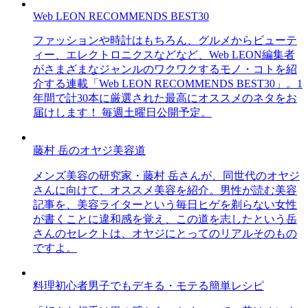
Web LEON RECOMMENDS BEST30
ファッションや時計はもちろん、グルメからビューテ
ィー、エレクトロニクスなどなど、Web LEON編集者
がさまざまなジャンルのワクワクするモノ・コトを紹
介する連載「Web LEON RECOMMENDS BEST30」。1
年間で計30本に厳選された最高にオススメのネタをお
届けします！ 毎週土曜日公開予定。
藤村 岳のオヤジ美容道
メンズ美容の研究家・藤村 岳さんが、同世代のオヤジ
さんに向けて、オススメ美容を紹介。男性が読む美容
記事を、美容ライターという毎日ヒゲを剃らない女性
が書くことに違和感を覚え、この道を志したという岳
さんのセレクトは、オヤジにとってのリアルそのもの
ですよ。
料理初心者男子でもデキる・モテる簡単レシピ