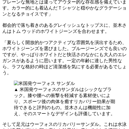
プレーンな無地とは違ってアウター的な存在感を備えていま
す。カラー的にも着込んだＴシャツと穏やかなグラデーショ
ンとなるチョイスです」
都会的で落ち着きのあるグレイッシュなトップスに、並木さ
んはトム ウッドのホワイトジーンズを合わせます。
「夏らしく開放的かつアクティブな雰囲気を演出するため、
ホワイトジーンズを選びました。ブルージーンズでも良いの
ですが、やっぱりホワイトだと快活さのなかにも大人のエレ
ガンスがあるように思います。一定の年齢に達した男性な
ら、ラフな格好の時ほど清潔感を気にする必要があるでしょ
う。
▲ 米国発ウーフォスのサンダルはシックなブラ
ック。膝や腰への衝撃を軽減する素材使いによ
り、スポーツ後の肉体を癒すリカバリー効果が期
待できると評判のもの。並木さんは機能性に加
え、そのスマートなデザインも評価しています。
そして足元はウーフォスのリカバリーサンダル。これは水泳