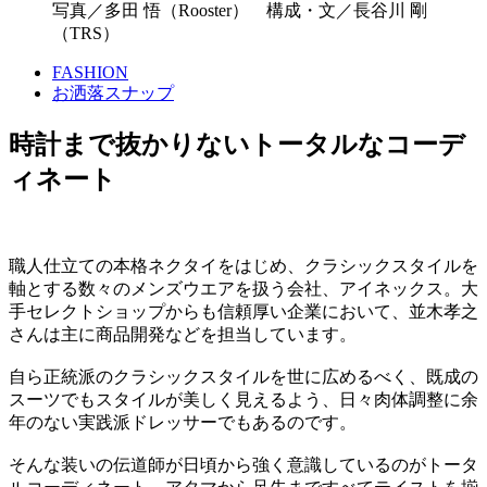
写真／多田 悟（Rooster） 構成・文／長谷川 剛
（TRS）
FASHION
お洒落スナップ
時計まで抜かりないトータルなコーデ
ィネート
職人仕立ての本格ネクタイをはじめ、クラシックスタイルを
軸とする数々のメンズウエアを扱う会社、アイネックス。大
手セレクトショップからも信頼厚い企業において、並木孝之
さんは主に商品開発などを担当しています。
自ら正統派のクラシックスタイルを世に広めるべく、既成の
スーツでもスタイルが美しく見えるよう、日々肉体調整に余
年のない実践派ドレッサーでもあるのです。
そんな装いの伝道師が日頃から強く意識しているのがトータ