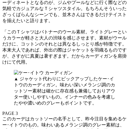
ーディネートとなるのが、ジムやプールなどに行く際などの
気軽でカジュアルなＴシャツスタイル。もちろんそういった
ざっくばらんなシーンでも、並木さんはできるだけテイスト
を揃えたいと語ります。
「このＴシャツはバトナーのウール素材。ライトグレーとい
うカラーが軽さと大人の渋味を感じさせます。素材がウール
だけに、コットンのそれとは異なるしっとり感が特徴です。
本来大人であれば、外出の際はジャケットを羽織るものです
が、さすがに真夏は暑すぎます。だからカーディガンを肩掛
けにて代用。
▲ ジャケット代わりにピックアップしたケー･イ
トウのカーディガン。味わい深いメランジ調のカ
ットソー素材は確かに存在感も兼備しておりアウ
ター使いしやすいもの。インナーの色みを考慮し
たやや濃いめのグレーもポイントです。
PAGE 3
このカーデはカットソーの名手として、昨今注目を集めるケ
ー･イトウのもの。味わいあるメランジ調のグレー素材は、