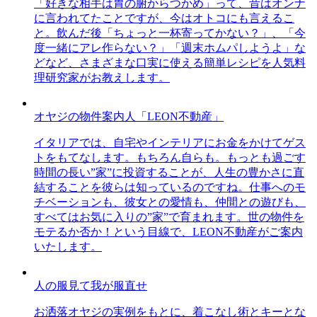
「好きな相手は胃の腑からつかめ」って、昔はオンナ
に言われてたことですが、今はオトコにも言えるこ
と。飲んだ後「ちょっと一杯寄ってかない？」、「今
度一緒にアレ作らない？」「週末ホムパしようよ」な
どなど、さまざまな口実に使える簡単レシピを人気料
理研究家がお教えします。
オヤジの物件案内人「LEON不動産」
イタリアでは、自宅やインテリアにお金をかけてゲス
トをもてなします。もちろん自らも。もっとも過ごす
時間の長い”家”に投資することが、人生の豊かさに直
結することを彼らは知っているのですね。仕事へのモ
チベーションも、彼女との愛情も、仲間との遊びも、
すべてはお気に入りの”家”で育まれます。世の物件を
モテるか否か！という目線で、LEON不動産がご案内
いたします。
人の服見て我が服直せ
お洒落オヤジの実例をもとに、着こなし術とキーとな