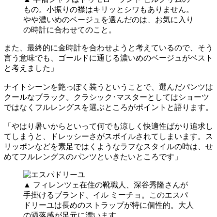
もの。小振りの襟はキリッとシワもありません。
やや濃いめのベージュを選んだのは、お気に入り
の時計に合わせてのこと。
また、最終的に金時計を合わせようと考えているので、そう
言う意味でも、ゴールドに通じる濃いめのベージュがベスト
と考えました」
ナイトシーンを艶っぽく装うということで、選んだパンツは
クールなブラック。クラシック･マスターとしてはショーツ
ではなくフルレングスを選ぶところがポイントと語ります。
「やはり暑いからといって何でも涼しく快適性ばかり追求し
てしまうと、ドレッシーさがスポイルされてしまいます。ス
リッポンなどを素足ではくようなラフなスタイルの時は、せ
めてフルレングスのパンツといきたいところです」
▲ フィレンツェ在住の靴職人、深谷秀隆さんが
手掛けるブランド、イル ミーチョ。このエスパ
ドリーユは長めのストラップが特に個性的。大人
の洒落感が足元に漂います。