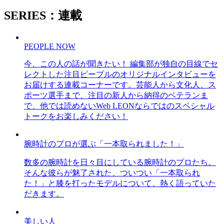
SERIES：連載
PEOPLE NOW
今、この人の話が聞きたい！ 編集部が独自の目線でセ
レクトした注目ピープルのオリジナルインタビューを
お届けする連載コーナーです。芸能人から文化人、ス
ポーツ選手まで、注目の新人から納得のベテランま
で、他では読めないWeb LEONならではのスペシャル
トークをお楽しみください！
腕時計のプロが選ぶ「一本取られました！」
数多の腕時計を日々目にしている腕時計のプロたち。
そんな彼らが魅了された、ついつい「一本取られ
た！」と膝を打ったモデルについて、熱く語っていた
だきます。
美しい人