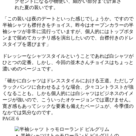
クセントになる小物使い、細かい部分まで計算さ
れた夏の装いです。
「この装いは夜のデートといった感じでしょうか。ですので
半袖シャツも襟付きをチョイス。昨今はオープンカラーの半
袖シャツが非常に流行っていますが、個人的にはトップボタ
ンまで留めてカッチリ感を演出したいので、台襟付きのドレ
スタイプを選びます」
ドレッシーなシャツスタイルということであれば白シャツが
ひとつの定番。しかし、今回の並木さんチョイスはちょっと
濃いめのベージュです。
「確かに白シャツはドレススタイルにおける王道。ただしブ
ラックパンツに合わせるような場合、少々コントラストが強
くなることも。しかも個人的には白シャツはビジネスのイメ
ージが強いので、こういったオケージョンでは選びません。
寛ぎ感もあってシックな要素も備えたベージュが、今季僕の
なかでは気分なのです。
PAGE 6
▲ 半袖シャツはトゥモローランド ピルグリムの