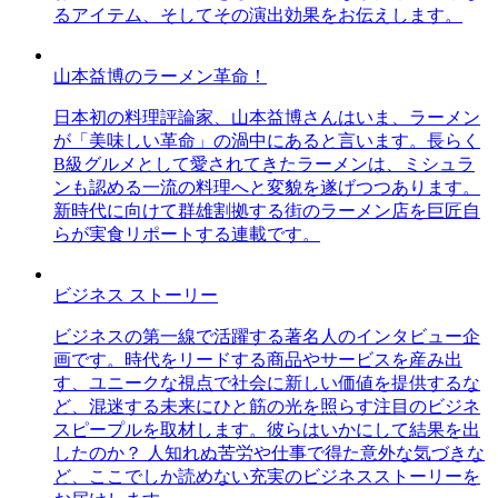
るアイテム、そしてその演出効果をお伝えします。
山本益博のラーメン革命！
日本初の料理評論家、山本益博さんはいま、ラーメン
が「美味しい革命」の渦中にあると言います。長らく
B級グルメとして愛されてきたラーメンは、ミシュラ
ンも認める一流の料理へと変貌を遂げつつあります。
新時代に向けて群雄割拠する街のラーメン店を巨匠自
らが実食リポートする連載です。
ビジネス ストーリー
ビジネスの第一線で活躍する著名人のインタビュー企
画です。時代をリードする商品やサービスを産み出
す、ユニークな視点で社会に新しい価値を提供するな
ど、混迷する未来にひと筋の光を照らす注目のビジネ
スピープルを取材します。彼らはいかにして結果を出
したのか？ 人知れぬ苦労や仕事で得た意外な気づきな
ど、ここでしか読めない充実のビジネスストーリーを