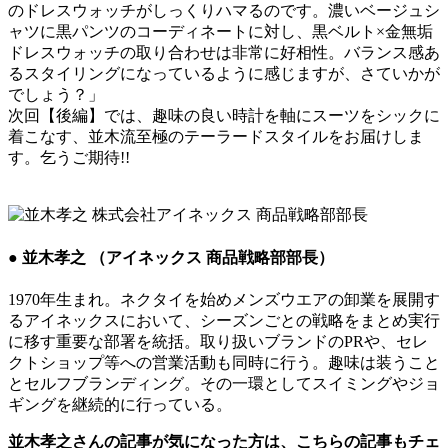
のドレスウォッチがしっくりハマるのです。濃いベージュシ
ャツに黒パンツのコーディネートに対し、黒ベルト×金無垢
ドレスウォッチの取り合わせは非常に好相性。バランス感あ
るスタイリングになっているように感じますが、さていかが
でしょう？」
次回【後編】では、趣味の良い時計を軸にスーツをシックに
着こなす、並木流至極のテーラードスタイルをお届けしま
す。乞うご期待!!
● 並木孝之 （アイネックス 商品戦略部部長）
1970年生まれ。ネクタイを始めメンズウエアの卸業を展開す
るアイネックスにおいて、シーズンごとの戦略をまとめ実行
に移す重要な部署を統括。取り扱いブランドのPRや、セレ
クトショップ等への営業活動も同時に行う。趣味は装うこと
とセルフブランディング。その一環としてスイミングやジョ
ギングを継続的に行っている。
並木孝之さんの記事が気になった方は、こちらの記事もチェ