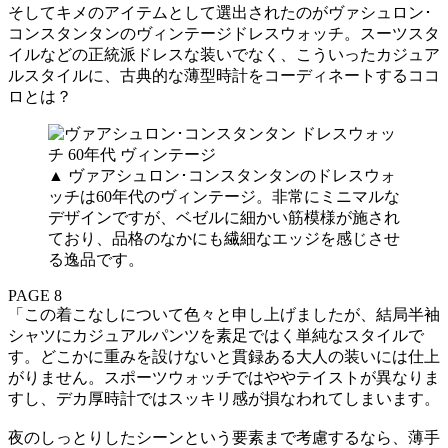
そしてキメのアイテムとして選出されたのがヴァシュロン･
コンスタンタンのヴィンテージドレスウォッチ。スーツスタ
イルなどの正統派ドレスな装いでなく、こういったカジュア
ルスタイルに、古典的な薄型時計をコーディネートするココ
ロとは？
▲ ヴァアシュロン･コンスタンタンのドレスウォ
ッチは60年代のヴィンテージ。非常にミニマルな
デザインですが、ベゼルに細かい筋模様が施され
ており、品格のなかにも繊細なエッジを感じさせ
る逸品です。
PAGE 8
「この着こなしについて色々と申し上げましたが、結局半袖
シャツにカジュアルパンツを素足ではく単純なスタイルで
す。どこかに重みを設けないと貫録ある大人の装いには仕上
がりません。スポーツウォッチではややテイストが異なりま
すし、デカ厚時計ではスッキリ感が損なわれてしまいます。
夜のしっとりしたシーンという要素まで考慮するなら、薄手