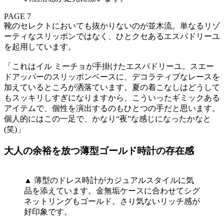
PAGE 7
靴のセレクトにおいても抜かりないのが並木流。単なるリゾ
ーティなスリッポンではなく、ひとクセあるエスパドリーユ
を起用しています。
「これはイル ミーチョが手掛けたエスパドリーユ。スエー
ドアッパーのスリッポンベースに、デコラティブなレースを
加えているところが洒落ています。夏の着こなしはどうして
もスッキリしすぎになりますから、こういったギミックある
アイテムで、個性を演出するのもひとつの手だと思います。
個人的にはこの一足で、かなり“夜”な感じになったかなと
(笑)」
大人の余裕を放つ薄型ゴールド時計の存在感
▲ 薄型のドレス時計がカジュアルスタイルに気
品を添えています。金無垢ケースに合わせてシグ
ネットリングもゴールド。さり気ないリッチ感が
好印象です。