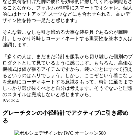
など負荷を掛けた脚の疲れを効果的に癒してくれる機能もさ
ることながら、フォルムが非常にスマートでオシャレ。個人
的にはセットアップ･スーツなどにも合わせられる、高いデ
ザイン性を持つ一足だと感じます」
そんな着こなしを引き締める大事な装身具であるのが腕時
計。しっかり吟味しコーディネートする重要性を並木さんは
強調します。
「多くの人は、まだまだ時計を服装から切り離した個別のプ
ロダクトとして見ているように感じます。もちろん、高価な
機械式は値が張るアイテムですから、装いごとにすべて揃え
るというのはムリでしょう。しかし、ここぞという着こなし
を念頭にコーディネートする意識をもって、時計に至るまで
しっかり選び抜くべきと自分は考えます。そうでないと理想
のスタイルは完成しないと感じますから」
PAGE 4
グレーチタンの小径時計でアクティブに引き締め
る