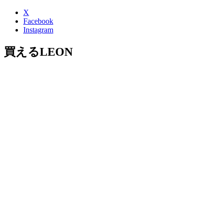
X
Facebook
Instagram
買えるLEON