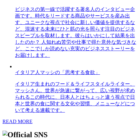
ビジネスの第一線で活躍する著名人のインタビュー企
画です。時代をリードする商品やサービスを産み出
す、ユニークな視点で社会に新しい価値を提供するな
ど、混迷する未来にひと筋の光を照らす注目のビジネ
スピープルを取材します。彼らはいかにして結果を出
したのか？ 人知れぬ苦労や仕事で得た意外な気づきな
ど、ここでしか読めない充実のビジネスストーリーを
お届けします。
イタリア人マッシの「思考する食欲」
イタリア生まれのフード＆ライフスタイルライター、
マッシさん。世界が急速に繋がって、広い視野が求め
られるこの時代に、日本人とはちょっと違う視点で日
本と世界の食に関する文化や習慣、メニューなどにつ
いて考える連載です。
READ MORE