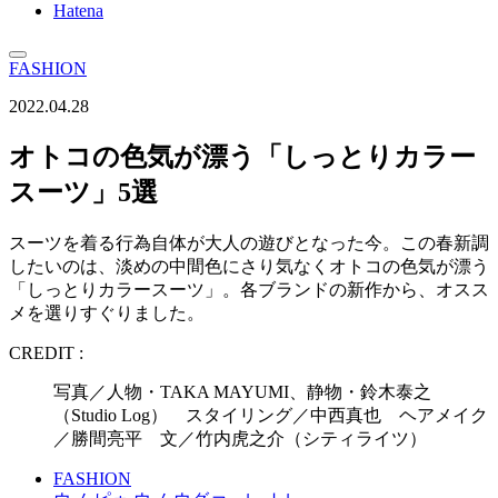
Hatena
FASHION
2022.04.28
オトコの色気が漂う「しっとりカラー
スーツ」5選
スーツを着る行為自体が大人の遊びとなった今。この春新調
したいのは、淡めの中間色にさり気なくオトコの色気が漂う
「しっとりカラースーツ」。各ブランドの新作から、オスス
メを選りすぐりました。
CREDIT :
写真／人物・TAKA MAYUMI、静物・鈴木泰之
（Studio Log） スタイリング／中西真也 ヘアメイク
／勝間亮平 文／竹内虎之介（シティライツ）
FASHION