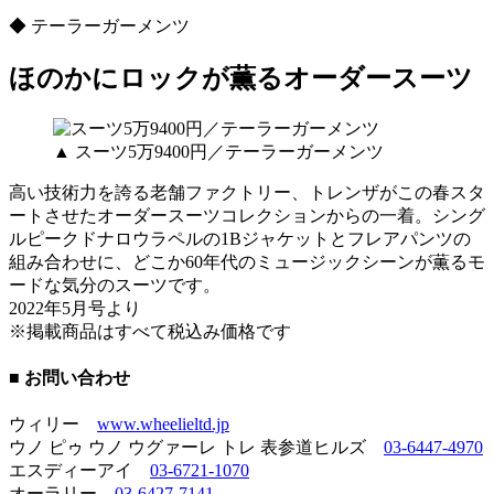
◆ テーラーガーメンツ
ほのかにロックが薫るオーダースーツ
▲ スーツ5万9400円／テーラーガーメンツ
高い技術力を誇る老舗ファクトリー、トレンザがこの春スタ
ートさせたオーダースーツコレクションからの一着。シング
ルピークドナロウラペルの1Bジャケットとフレアパンツの
組み合わせに、どこか60年代のミュージックシーンが薫るモ
ードな気分のスーツです。
2022年5月号より
※掲載商品はすべて税込み価格です
■ お問い合わせ
ウィリー
www.wheelieltd.jp
ウノ ピゥ ウノ ウグァーレ トレ 表参道ヒルズ
03-6447-4970
エスディーアイ
03-6721-1070
オーラリー
03-6427-7141