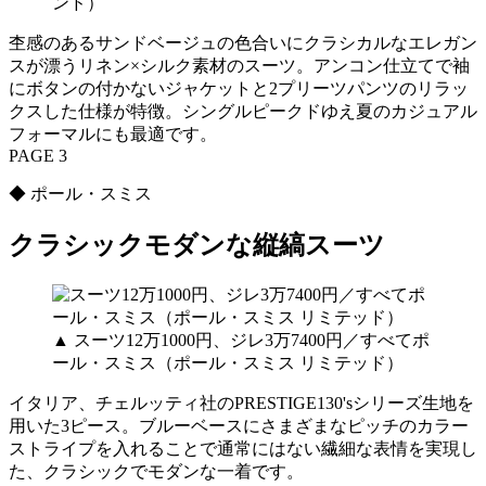
ンド）
杢感のあるサンドベージュの色合いにクラシカルなエレガン
スが漂うリネン×シルク素材のスーツ。アンコン仕立てで袖
にボタンの付かないジャケットと2プリーツパンツのリラッ
クスした仕様が特徴。シングルピークドゆえ夏のカジュアル
フォーマルにも最適です。
PAGE 3
◆ ポール・スミス
クラシックモダンな縦縞スーツ
▲ スーツ12万1000円、ジレ3万7400円／すべてポ
ール・スミス（ポール・スミス リミテッド）
イタリア、チェルッティ社のPRESTIGE130'sシリーズ生地を
用いた3ピース。ブルーベースにさまざまなピッチのカラー
ストライプを入れることで通常にはない繊細な表情を実現し
た、クラシックでモダンな一着です。