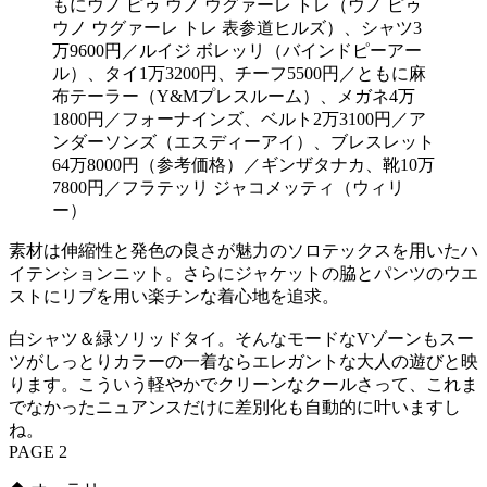
もにウノ ピゥ ウノ ウグァーレ トレ（ウノ ピゥ
ウノ ウグァーレ トレ 表参道ヒルズ）、シャツ3
万9600円／ルイジ ボレッリ（バインドピーアー
ル）、タイ1万3200円、チーフ5500円／ともに麻
布テーラー（Y&Mプレスルーム）、メガネ4万
1800円／フォーナインズ、ベルト2万3100円／ア
ンダーソンズ（エスディーアイ）、ブレスレット
64万8000円（参考価格）／ギンザタナカ、靴10万
7800円／フラテッリ ジャコメッティ（ウィリ
ー）
素材は伸縮性と発色の良さが魅力のソロテックスを用いたハ
イテンションニット。さらにジャケットの脇とパンツのウエ
ストにリブを用い楽チンな着心地を追求。
白シャツ＆緑ソリッドタイ。そんなモードなVゾーンもスー
ツがしっとりカラーの一着ならエレガントな大人の遊びと映
ります。こういう軽やかでクリーンなクールさって、これま
でなかったニュアンスだけに差別化も自動的に叶いますし
ね。
PAGE 2