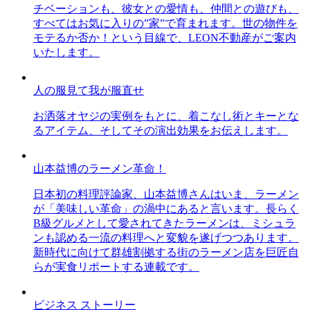
チベーションも、彼女との愛情も、仲間との遊びも、
すべてはお気に入りの”家”で育まれます。世の物件を
モテるか否か！という目線で、LEON不動産がご案内
いたします。
人の服見て我が服直せ
お洒落オヤジの実例をもとに、着こなし術とキーとな
るアイテム、そしてその演出効果をお伝えします。
山本益博のラーメン革命！
日本初の料理評論家、山本益博さんはいま、ラーメン
が「美味しい革命」の渦中にあると言います。長らく
B級グルメとして愛されてきたラーメンは、ミシュラ
ンも認める一流の料理へと変貌を遂げつつあります。
新時代に向けて群雄割拠する街のラーメン店を巨匠自
らが実食リポートする連載です。
ビジネス ストーリー