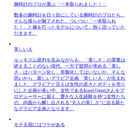
腕時計のプロが選ぶ「一本取られました！」
数多の腕時計を日々目にしている腕時計のプロたち。
そんな彼らが魅了された、ついつい「一本取られ
た！」と膝を打ったモデルについて、熱く語っていた
だきます。
美しい人
ルッキズム批判を生みながらも、「美しさ」の需要は
絶えることのない現代。一方で世間が求める「美し
さ」はパターン化し、形骸化してはいないか、そんな
思いから、新しいグラビア企画「美しい人」が生まれ
ました。グラビアと言えば女性の若さとボディを売り
にした企画が多い中、女性であるKaori Oguriさんをプ
ロデューサーに据え、豊かな人生経験を持つ女性たち
の、内面から醸し出される“大人の美しさ”に迫る新た
なグラビア企画となります。
モテる宿にはワケがある