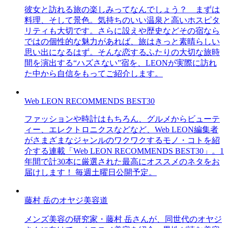
彼女と訪れる旅の楽しみってなんでしょう？ まずは
料理、そして景色。気持ちのいい温泉と高いホスピタ
リティも大切です。さらに設えや歴史などその宿なら
ではの個性的な魅力があれば、旅はきっと素晴らしい
思い出になるはず。そんな恋するふたりの大切な旅時
間を演出する“ハズさない”宿を、LEONが実際に訪れ
た中から自信をもってご紹介します。
Web LEON RECOMMENDS BEST30
ファッションや時計はもちろん、グルメからビューテ
ィー、エレクトロニクスなどなど、Web LEON編集者
がさまざまなジャンルのワクワクするモノ・コトを紹
介する連載「Web LEON RECOMMENDS BEST30」。1
年間で計30本に厳選された最高にオススメのネタをお
届けします！ 毎週土曜日公開予定。
藤村 岳のオヤジ美容道
メンズ美容の研究家・藤村 岳さんが、同世代のオヤジ