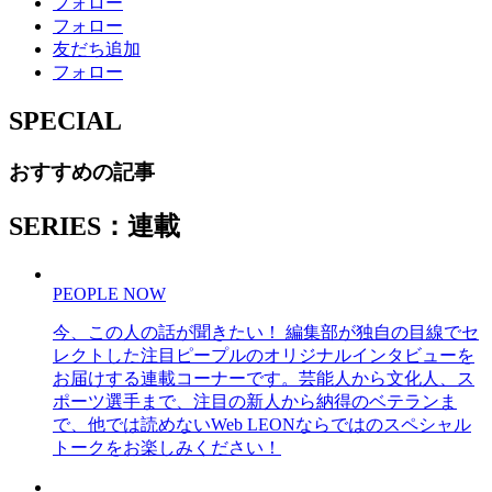
フォロー
フォロー
友だち追加
フォロー
SPECIAL
おすすめの記事
SERIES：連載
PEOPLE NOW
今、この人の話が聞きたい！ 編集部が独自の目線でセ
レクトした注目ピープルのオリジナルインタビューを
お届けする連載コーナーです。芸能人から文化人、ス
ポーツ選手まで、注目の新人から納得のベテランま
で、他では読めないWeb LEONならではのスペシャル
トークをお楽しみください！