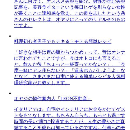
さんに向けて、オススメ美容を紹介。男性が読む美容
記事を、美容ライターという毎日ヒゲを剃らない女性
が書くことに違和感を覚え、この道を志したという岳
さんのセレクトは、オヤジにとってのリアルそのもの
ですよ。
料理初心者男子でもデキる・モテる簡単レシピ
「好きな相手は胃の腑からつかめ」って、昔はオンナ
に言われてたことですが、今はオトコにも言えるこ
と。飲んだ後「ちょっと一杯寄ってかない？」、「今
度一緒にアレ作らない？」「週末ホムパしようよ」な
どなど、さまざまな口実に使える簡単レシピを人気料
理研究家がお教えします。
オヤジの物件案内人「LEON不動産」
イタリアでは、自宅やインテリアにお金をかけてゲス
トをもてなします。もちろん自らも。もっとも過ごす
時間の長い”家”に投資することが、人生の豊かさに直
結することを彼らは知っているのですね。仕事へのモ