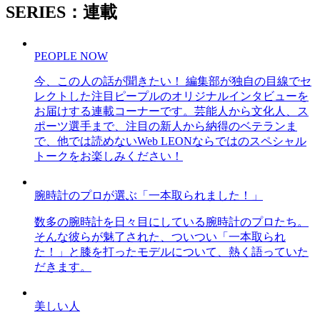
SERIES：連載
PEOPLE NOW
今、この人の話が聞きたい！ 編集部が独自の目線でセ
レクトした注目ピープルのオリジナルインタビューを
お届けする連載コーナーです。芸能人から文化人、ス
ポーツ選手まで、注目の新人から納得のベテランま
で、他では読めないWeb LEONならではのスペシャル
トークをお楽しみください！
腕時計のプロが選ぶ「一本取られました！」
数多の腕時計を日々目にしている腕時計のプロたち。
そんな彼らが魅了された、ついつい「一本取られ
た！」と膝を打ったモデルについて、熱く語っていた
だきます。
美しい人