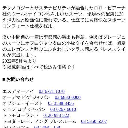
テクノロジーとサステナビリティが融合したロロ・ピアーナ
社のウール×ナイロン地を用いたスーツ。環境への配慮に加
え弾力性と断熱性に優れている。仕立てにも軽快なスポーツ
コンフォート仕様を採用。
淡い中間色の一着は季節感の演出も得意。例えばグレージュ
のスーツにオフ白シャツ＆白の小紋タイを合わせれば、初夏
のエレガンスと呼ぶにふさわしいクラス感あるドレススタイ
ルが完成します。
2022年5月号より
※掲載商品はすべて税込み価格です
■ お問い合わせ
エスディーアイ
03-6721-1070
オーデマ ピゲ ジャパン
03-6830-0000
オブジェ・イースト
03-3538-3456
ジョン ロブ ジャパン
03-6267-6010
トゥモローランド
0120-983-522
トヨダトレーディング プレスルーム
03-5350-5567
トレメッツォ
03-5464-1158