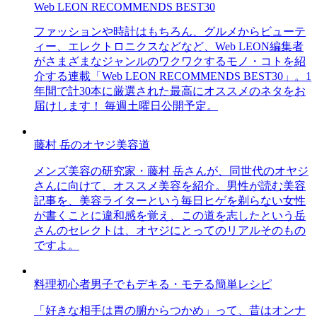
Web LEON RECOMMENDS BEST30
ファッションや時計はもちろん、グルメからビューテ
ィー、エレクトロニクスなどなど、Web LEON編集者
がさまざまなジャンルのワクワクするモノ・コトを紹
介する連載「Web LEON RECOMMENDS BEST30」。1
年間で計30本に厳選された最高にオススメのネタをお
届けします！ 毎週土曜日公開予定。
藤村 岳のオヤジ美容道
メンズ美容の研究家・藤村 岳さんが、同世代のオヤジ
さんに向けて、オススメ美容を紹介。男性が読む美容
記事を、美容ライターという毎日ヒゲを剃らない女性
が書くことに違和感を覚え、この道を志したという岳
さんのセレクトは、オヤジにとってのリアルそのもの
ですよ。
料理初心者男子でもデキる・モテる簡単レシピ
「好きな相手は胃の腑からつかめ」って、昔はオンナ