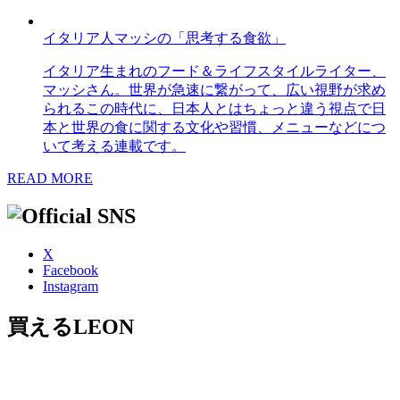
イタリア人マッシの「思考する食欲」
イタリア生まれのフード＆ライフスタイルライター、
マッシさん。世界が急速に繋がって、広い視野が求め
られるこの時代に、日本人とはちょっと違う視点で日
本と世界の食に関する文化や習慣、メニューなどにつ
いて考える連載です。
READ MORE
X
Facebook
Instagram
買えるLEON