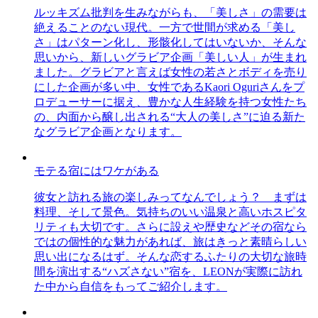
ルッキズム批判を生みながらも、「美しさ」の需要は
絶えることのない現代。一方で世間が求める「美し
さ」はパターン化し、形骸化してはいないか、そんな
思いから、新しいグラビア企画「美しい人」が生まれ
ました。グラビアと言えば女性の若さとボディを売り
にした企画が多い中、女性であるKaori Oguriさんをプ
ロデューサーに据え、豊かな人生経験を持つ女性たち
の、内面から醸し出される“大人の美しさ”に迫る新た
なグラビア企画となります。
モテる宿にはワケがある
彼女と訪れる旅の楽しみってなんでしょう？ まずは
料理、そして景色。気持ちのいい温泉と高いホスピタ
リティも大切です。さらに設えや歴史などその宿なら
ではの個性的な魅力があれば、旅はきっと素晴らしい
思い出になるはず。そんな恋するふたりの大切な旅時
間を演出する“ハズさない”宿を、LEONが実際に訪れ
た中から自信をもってご紹介します。