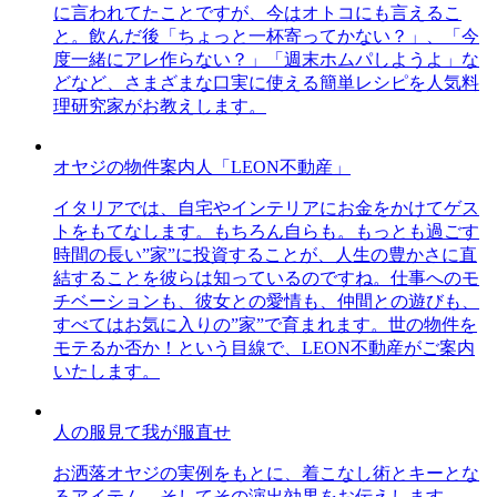
に言われてたことですが、今はオトコにも言えるこ
と。飲んだ後「ちょっと一杯寄ってかない？」、「今
度一緒にアレ作らない？」「週末ホムパしようよ」な
どなど、さまざまな口実に使える簡単レシピを人気料
理研究家がお教えします。
オヤジの物件案内人「LEON不動産」
イタリアでは、自宅やインテリアにお金をかけてゲス
トをもてなします。もちろん自らも。もっとも過ごす
時間の長い”家”に投資することが、人生の豊かさに直
結することを彼らは知っているのですね。仕事へのモ
チベーションも、彼女との愛情も、仲間との遊びも、
すべてはお気に入りの”家”で育まれます。世の物件を
モテるか否か！という目線で、LEON不動産がご案内
いたします。
人の服見て我が服直せ
お洒落オヤジの実例をもとに、着こなし術とキーとな
るアイテム、そしてその演出効果をお伝えします。