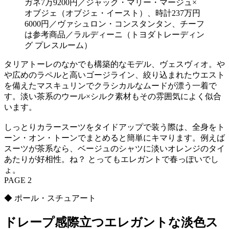
ガネ7万9200円／ジャック・マリー・マージュ×
オブジェ（オブジェ・イースト）、時計237万円
6000円／ヴァシュロン・コンスタンタン、チーフ
は参考商品／ラルディーニ（トヨダトレーディン
グ プレスルーム）
タリアトーレのなかでも構築的なモデル、ヴェスヴィオ。や
や広めのラペルと高いゴージライン、絞り込まれたウエスト
を備えたマスキュリンでクラシカルなムードが漂う一着で
す。淡い茶系のウール×シルク素材もその雰囲気によく似合
います。
しっとりカラースーツをタイドアップで装う際は、全身をト
ーン・オン・トーンでまとめると簡単にキマります。例えば
スーツが茶系なら、ベージュのシャツに淡いオレンジのタイ
あたりが好相性。ね？ とってもエレガントで春っぽいでし
ょ。
PAGE 2
◆ ポール・スチュアート
ドレープ感際立つエレガントな淡色ス