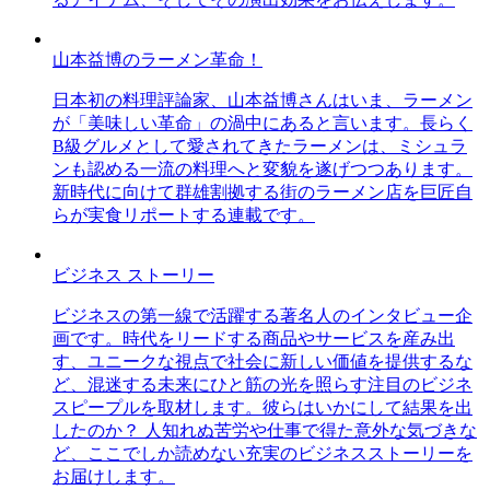
山本益博のラーメン革命！
日本初の料理評論家、山本益博さんはいま、ラーメン
が「美味しい革命」の渦中にあると言います。長らく
B級グルメとして愛されてきたラーメンは、ミシュラ
ンも認める一流の料理へと変貌を遂げつつあります。
新時代に向けて群雄割拠する街のラーメン店を巨匠自
らが実食リポートする連載です。
ビジネス ストーリー
ビジネスの第一線で活躍する著名人のインタビュー企
画です。時代をリードする商品やサービスを産み出
す、ユニークな視点で社会に新しい価値を提供するな
ど、混迷する未来にひと筋の光を照らす注目のビジネ
スピープルを取材します。彼らはいかにして結果を出
したのか？ 人知れぬ苦労や仕事で得た意外な気づきな
ど、ここでしか読めない充実のビジネスストーリーを
お届けします。