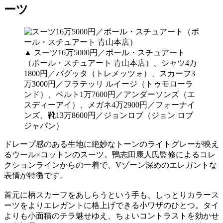
ーツ
▲ スーツ16万5000円／ポール・スチュアート
（ポール・スチュアート 青山本店）、シャツ4万
1800円／バグッタ（トレメッツォ）、スカーフ3
万3000円／フラテッリ ルイージ（トゥモローラ
ンド）、ベルト1万7600円／アンダーソンズ（エ
スディーアイ）、メガネ4万2900円／フォーナイ
ンズ、靴13万8600円／ジョンロブ（ジョン ロブ
ジャパン）
ドレープ感のある生地に絶妙なトーンのライトグレーが映え
るウール×コットンのスーツ。鴨志田康人氏監修によるコレ
クションラインからの一着で、Vゾーン深めのエレガントな
表情が特徴です。
首元に柄スカーフをあしらうという手も、しっとりカラース
ーツをよりエレガントに格上げできる小ワザのひとつ。タイ
よりも小面積のチラ魅せゆえ、ちょいコントラストを効かせ