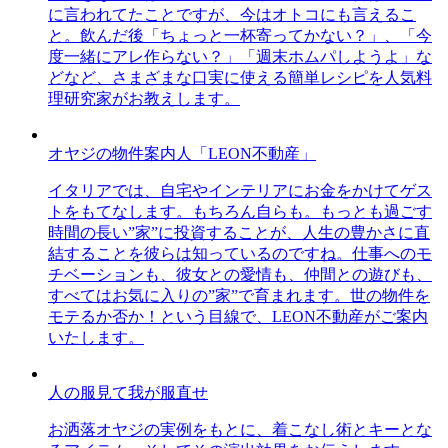
に言われてたことですが、今はオトコにも言えるこ
と。飲んだ後「ちょっと一杯寄ってかない？」、「今
度一緒にアレ作らない？」「週末ホムパしようよ」な
どなど、さまざまな口実に使える簡単レシピを人気料
理研究家がお教えします。
オヤジの物件案内人「LEON不動産」
イタリアでは、自宅やインテリアにお金をかけてゲス
トをもてなします。もちろん自らも。もっとも過ごす
時間の長い”家”に投資することが、人生の豊かさに直
結することを彼らは知っているのですね。仕事へのモ
チベーションも、彼女との愛情も、仲間との遊びも、
すべてはお気に入りの”家”で育まれます。世の物件を
モテるか否か！という目線で、LEON不動産がご案内
いたします。
人の服見て我が服直せ
お洒落オヤジの実例をもとに、着こなし術とキーとな