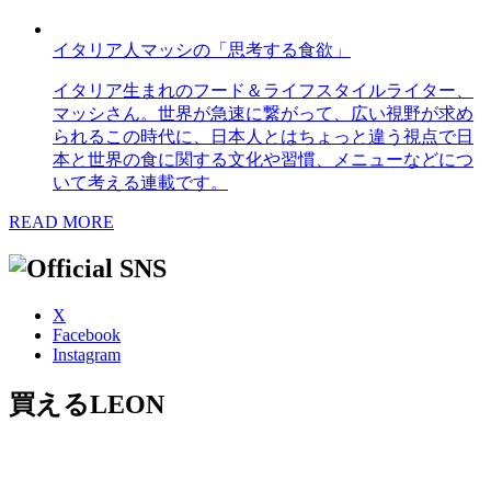
イタリア人マッシの「思考する食欲」
イタリア生まれのフード＆ライフスタイルライター、
マッシさん。世界が急速に繋がって、広い視野が求め
られるこの時代に、日本人とはちょっと違う視点で日
本と世界の食に関する文化や習慣、メニューなどにつ
いて考える連載です。
READ MORE
X
Facebook
Instagram
買えるLEON