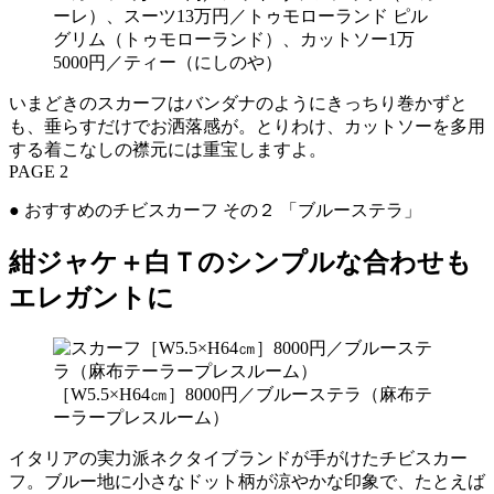
ーレ）、スーツ13万円／トゥモローランド ピル
グリム（トゥモローランド）、カットソー1万
5000円／ティー（にしのや）
いまどきのスカーフはバンダナのようにきっちり巻かずと
も、垂らすだけでお洒落感が。とりわけ、カットソーを多用
する着こなしの襟元には重宝しますよ。
PAGE 2
● おすすめのチビスカーフ その２ 「ブルーステラ」
紺ジャケ＋白Ｔのシンプルな合わせも
エレガントに
［W5.5×H64㎝］8000円／ブルーステラ（麻布テ
ーラープレスルーム）
イタリアの実力派ネクタイブランドが手がけたチビスカー
フ。ブルー地に小さなドット柄が涼やかな印象で、たとえば