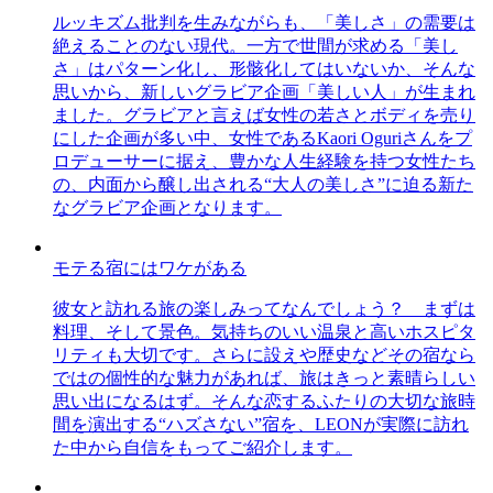
ルッキズム批判を生みながらも、「美しさ」の需要は
絶えることのない現代。一方で世間が求める「美し
さ」はパターン化し、形骸化してはいないか、そんな
思いから、新しいグラビア企画「美しい人」が生まれ
ました。グラビアと言えば女性の若さとボディを売り
にした企画が多い中、女性であるKaori Oguriさんをプ
ロデューサーに据え、豊かな人生経験を持つ女性たち
の、内面から醸し出される“大人の美しさ”に迫る新た
なグラビア企画となります。
モテる宿にはワケがある
彼女と訪れる旅の楽しみってなんでしょう？ まずは
料理、そして景色。気持ちのいい温泉と高いホスピタ
リティも大切です。さらに設えや歴史などその宿なら
ではの個性的な魅力があれば、旅はきっと素晴らしい
思い出になるはず。そんな恋するふたりの大切な旅時
間を演出する“ハズさない”宿を、LEONが実際に訪れ
た中から自信をもってご紹介します。