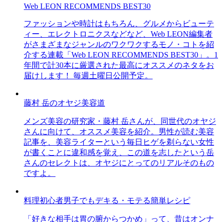
Web LEON RECOMMENDS BEST30
ファッションや時計はもちろん、グルメからビューテ
ィー、エレクトロニクスなどなど、Web LEON編集者
がさまざまなジャンルのワクワクするモノ・コトを紹
介する連載「Web LEON RECOMMENDS BEST30」。1
年間で計30本に厳選された最高にオススメのネタをお
届けします！ 毎週土曜日公開予定。
藤村 岳のオヤジ美容道
メンズ美容の研究家・藤村 岳さんが、同世代のオヤジ
さんに向けて、オススメ美容を紹介。男性が読む美容
記事を、美容ライターという毎日ヒゲを剃らない女性
が書くことに違和感を覚え、この道を志したという岳
さんのセレクトは、オヤジにとってのリアルそのもの
ですよ。
料理初心者男子でもデキる・モテる簡単レシピ
「好きな相手は胃の腑からつかめ」って、昔はオンナ