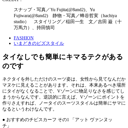
スナップ・写真／Yu Fujita(@8and2)、Yu
Fujiwara(@8and2) 静物・写真／蜂谷哲実（hachiya
studio） スタイリング／稲田一生 文／吉田 巌（十
万馬力）、持田慎司
FASHION
いまどきのビズスタイル
タイなしでも簡単にキマるテクがある
のです
ネクタイを外しただけのスーツ姿は、女性から見てなんだか
マヌケに見えることがあります。それは、本来あるべき場所
にタイがなくなることで、Vゾーンに物足りなさを感じてし
まうからなんです。逆説的に言えば、Vゾーンにポイントを
作りさえすれば、ノータイのスーツスタイルは簡単にサマに
なるというわけなんです。
● おすすめのチビスカーフ その1 「アット ヴァンヌッ
チ」