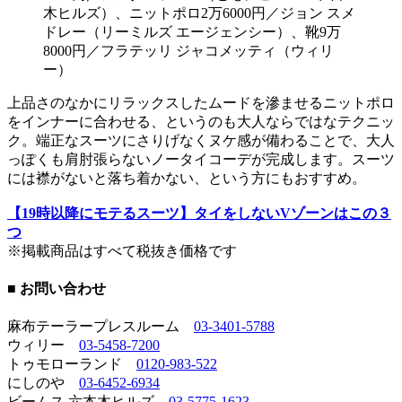
木ヒルズ）、ニットポロ2万6000円／ジョン スメ
ドレー（リーミルズ エージェンシー）、靴9万
8000円／フラテッリ ジャコメッティ（ウィリ
ー）
上品さのなかにリラックスしたムードを滲ませるニットポロ
をインナーに合わせる、というのも大人ならではなテクニッ
ク。端正なスーツにさりげなくヌケ感が備わることで、大人
っぽくも肩肘張らないノータイコーデが完成します。スーツ
には襟がないと落ち着かない、という方にもおすすめ。
【19時以降にモテるスーツ】タイをしないVゾーンはこの３
つ
※掲載商品はすべて税抜き価格です
■ お問い合わせ
麻布テーラープレスルーム
03-3401-5788
ウィリー
03-5458-7200
トゥモローランド
0120-983-522
にしのや
03-6452-6934
ビームス 六本木ヒルズ
03-5775-1623