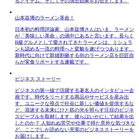
るアイテム、そしてその演出効果をお伝えします。
山本益博のラーメン革命！
日本初の料理評論家、山本益博さんはいま、ラーメン
が「美味しい革命」の渦中にあると言います。長らく
B級グルメとして愛されてきたラーメンは、ミシュラ
ンも認める一流の料理へと変貌を遂げつつあります。
新時代に向けて群雄割拠する街のラーメン店を巨匠自
らが実食リポートする連載です。
ビジネス ストーリー
ビジネスの第一線で活躍する著名人のインタビュー企
画です。時代をリードする商品やサービスを産み出
す、ユニークな視点で社会に新しい価値を提供するな
ど、混迷する未来にひと筋の光を照らす注目のビジネ
スピープルを取材します。彼らはいかにして結果を出
したのか？ 人知れぬ苦労や仕事で得た意外な気づきな
ど、ここでしか読めない充実のビジネスストーリーを
お届けします。