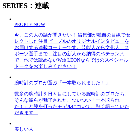
SERIES：連載
PEOPLE NOW
今、この人の話が聞きたい！ 編集部が独自の目線でセ
レクトした注目ピープルのオリジナルインタビューを
お届けする連載コーナーです。芸能人から文化人、ス
ポーツ選手まで、注目の新人から納得のベテランま
で、他では読めないWeb LEONならではのスペシャル
トークをお楽しみください！
腕時計のプロが選ぶ「一本取られました！」
数多の腕時計を日々目にしている腕時計のプロたち。
そんな彼らが魅了された、ついつい「一本取られ
た！」と膝を打ったモデルについて、熱く語っていた
だきます。
美しい人