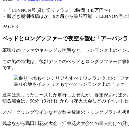
・「LENNON号 貸し切りプラン」2時間（45万円〜）
・勝どき朝潮桟橋ほか、9カ所から乗船可能 → LENNON
PAGE 3
ベッドとロングソファーで夜空を望む「アーバンラ
革張りのソファやキャンドル照明など、ワンランク上のイン
この船の特徴は、後部デッキのベッドとロングソファーに寝
です。
乗り心地もインテリアもすべてワンランク上の「ファー
通常は決まったコースしか航行しませんが、要望があればク
切る場合は、90分（9万円）から（花火大会などのイベント
スパークリングワインなどが飲み放題のドリンクプランも複
残念ながら隅田川花火大会・江東花火大会での個人向けの貸