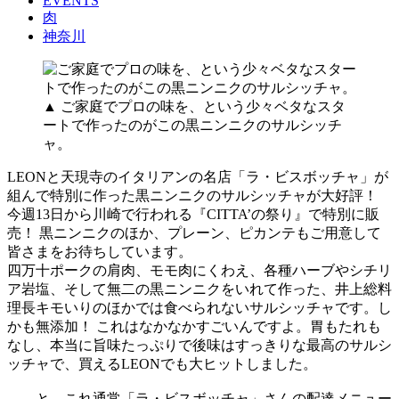
EVENTS
肉
神奈川
▲ ご家庭でプロの味を、という少々ベタなスタ
ートで作ったのがこの黒ニンニクのサルシッチ
ャ。
LEONと天現寺のイタリアンの名店「ラ・ビスボッチャ」が
組んで特別に作った黒ニンニクのサルシッチャが大好評！
今週13日から川崎で行われる『CITTA’の祭り』で特別に販
売！ 黒ニンニクのほか、プレーン、ピカンテもご用意して
皆さまをお待ちしています。
四万十ポークの肩肉、モモ肉にくわえ、各種ハーブやシチリ
ア岩塩、そして無二の黒ニンニクをいれて作った、井上総料
理長キモいりのほかでは食べられないサルシッチャです。し
かも無添加！ これはなかなかすごいんですよ。胃もたれも
なし、本当に旨味たっぷりで後味はすっきりな最高のサルシ
ッチャで、買えるLEONでも大ヒットしました。
……と、これ通常「ラ・ビスボッチャ」さんの配達メニュー