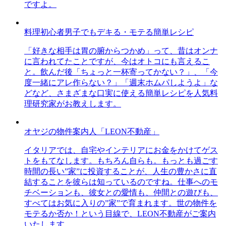
ですよ。
料理初心者男子でもデキる・モテる簡単レシピ
「好きな相手は胃の腑からつかめ」って、昔はオンナ
に言われてたことですが、今はオトコにも言えるこ
と。飲んだ後「ちょっと一杯寄ってかない？」、「今
度一緒にアレ作らない？」「週末ホムパしようよ」な
どなど、さまざまな口実に使える簡単レシピを人気料
理研究家がお教えします。
オヤジの物件案内人「LEON不動産」
イタリアでは、自宅やインテリアにお金をかけてゲス
トをもてなします。もちろん自らも。もっとも過ごす
時間の長い”家”に投資することが、人生の豊かさに直
結することを彼らは知っているのですね。仕事へのモ
チベーションも、彼女との愛情も、仲間との遊びも、
すべてはお気に入りの”家”で育まれます。世の物件を
モテるか否か！という目線で、LEON不動産がご案内
いたします。