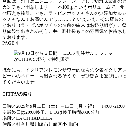
今回は、別注黒ニンニク、プレーン、そして切れ味最高のピ
カンテもご用意します。一本100ｇというボリュームで、食
べ応えも抜群。でも、ラ・ビスボッチャさんの無添加サルシ
ッチャなんてお高いんでしょ……？ いえいえ、その店名の
とおり（ラ・ビスボッチャの名前の由来はお祭り騒ぎ）、祭
り値段で出されるそう。井上料理長もこの雰囲気でお待ちし
ております。
PAGE 4
ほかにも、イタリアンレモンサワー的なものや名イタリアン
ビールのペローニも出されるそうで、ぜひ皆さま遊びにいっ
てくださいませ。
CITTA’の祭り
日時／2025年9月13日（土）～15日（月・祝） 14:00~21:00
※最終日は20:00終了、L.O.は終了時間の30分前
場所／LA CITTADELLA
住所／神奈川県川崎市川崎区小川町4-1