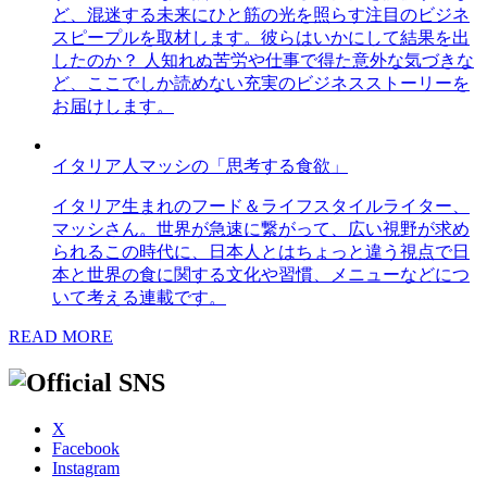
ど、混迷する未来にひと筋の光を照らす注目のビジネ
スピープルを取材します。彼らはいかにして結果を出
したのか？ 人知れぬ苦労や仕事で得た意外な気づきな
ど、ここでしか読めない充実のビジネスストーリーを
お届けします。
イタリア人マッシの「思考する食欲」
イタリア生まれのフード＆ライフスタイルライター、
マッシさん。世界が急速に繋がって、広い視野が求め
られるこの時代に、日本人とはちょっと違う視点で日
本と世界の食に関する文化や習慣、メニューなどにつ
いて考える連載です。
READ MORE
X
Facebook
Instagram