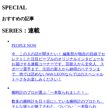
SPECIAL
おすすめの記事
SERIES：連載
PEOPLE NOW
今、この人の話が聞きたい！ 編集部が独自の目線でセ
レクトした注目ピープルのオリジナルインタビューを
お届けする連載コーナーです。芸能人から文化人、ス
ポーツ選手まで、注目の新人から納得のベテランま
で、他では読めないWeb LEONならではのスペシャル
トークをお楽しみください！
腕時計のプロが選ぶ「一本取られました！」
数多の腕時計を日々目にしている腕時計のプロたち。
そんな彼らが魅了された、ついつい「一本取られ