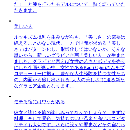
た！」と膝を打ったモデルについて、熱く語っていた
だきます。
美しい人
ルッキズム批判を生みながらも、「美しさ」の需要は
絶えることのない現代。一方で世間が求める「美し
さ」はパターン化し、形骸化してはいないか、そんな
思いから、新しいグラビア企画「美しい人」が生まれ
ました。グラビアと言えば女性の若さとボディを売り
にした企画が多い中、女性であるKaori Oguriさんをプ
ロデューサーに据え、豊かな人生経験を持つ女性たち
の、内面から醸し出される“大人の美しさ”に迫る新た
なグラビア企画となります。
モテる宿にはワケがある
彼女と訪れる旅の楽しみってなんでしょう？ まずは
料理、そして景色。気持ちのいい温泉と高いホスピタ
リティも大切です。さらに設えや歴史などその宿なら