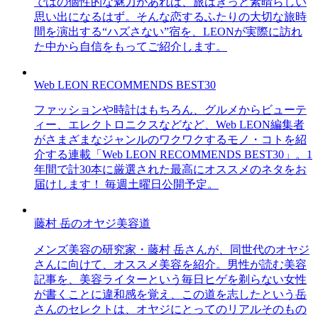
ではの個性的な魅力があれば、旅はきっと素晴らしい
思い出になるはず。そんな恋するふたりの大切な旅時
間を演出する“ハズさない”宿を、LEONが実際に訪れ
た中から自信をもってご紹介します。
Web LEON RECOMMENDS BEST30
ファッションや時計はもちろん、グルメからビューテ
ィー、エレクトロニクスなどなど、Web LEON編集者
がさまざまなジャンルのワクワクするモノ・コトを紹
介する連載「Web LEON RECOMMENDS BEST30」。1
年間で計30本に厳選された最高にオススメのネタをお
届けします！ 毎週土曜日公開予定。
藤村 岳のオヤジ美容道
メンズ美容の研究家・藤村 岳さんが、同世代のオヤジ
さんに向けて、オススメ美容を紹介。男性が読む美容
記事を、美容ライターという毎日ヒゲを剃らない女性
が書くことに違和感を覚え、この道を志したという岳
さんのセレクトは、オヤジにとってのリアルそのもの