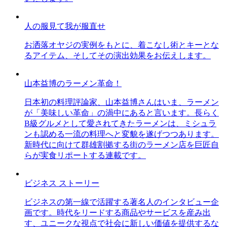
人の服見て我が服直せ
お洒落オヤジの実例をもとに、着こなし術とキーとな
るアイテム、そしてその演出効果をお伝えします。
山本益博のラーメン革命！
日本初の料理評論家、山本益博さんはいま、ラーメン
が「美味しい革命」の渦中にあると言います。長らく
B級グルメとして愛されてきたラーメンは、ミシュラ
ンも認める一流の料理へと変貌を遂げつつあります。
新時代に向けて群雄割拠する街のラーメン店を巨匠自
らが実食リポートする連載です。
ビジネス ストーリー
ビジネスの第一線で活躍する著名人のインタビュー企
画です。時代をリードする商品やサービスを産み出
す、ユニークな視点で社会に新しい価値を提供するな