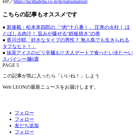
HP／
https://lacittadella.co.jp/lp/natsumatsuri
こちらの記事もオススメです
●
新連載：松本幸四郎の「“肉”十八番！」 圧巻の火柱！ ほ
とばしる肉汁！ 旨みが爆ぜる“鉄板焼き”の巻
●
香川沙耶「好きなタイプの男性？ 無人島でも生きられる
タフなヒト！」
●
抹茶アイスのピリ辛麺も!? 大人デートで食べたい冷た〜い
スパイシー麺6選
PAGE 5
この記事が気に入ったら「いいね！」しよう
Web LEONの最新ニュースをお届けします。
フォロー
フォロー
友だち追加
フォロー