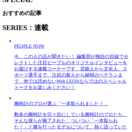
おすすめの記事
SERIES：連載
PEOPLE NOW
今、この人の話が聞きたい！ 編集部が独自の目線でセ
レクトした注目ピープルのオリジナルインタビューを
お届けする連載コーナーです。芸能人から文化人、ス
ポーツ選手まで、注目の新人から納得のベテランま
で、他では読めないWeb LEONならではのスペシャル
トークをお楽しみください！
腕時計のプロが選ぶ「一本取られました！」
数多の腕時計を日々目にしている腕時計のプロたち。
そんな彼らが魅了された、ついつい「一本取られ
た！」と膝を打ったモデルについて、熱く語っていた