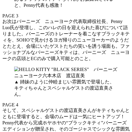
と、Penny代表も感激！
PAGE 3
お次はバーニーズ ニューヨーク代表取締役社長、Penny
Luo氏が登壇し、このハレの日を迎えられた喜びについて語
りました。バーニーズのトレーナーを着こなすブラックキテ
ィを、SOHOで見かけるヨガ帰りのニューヨーカーのようだ
とたとえ、会場にいたゲストたちの笑いを誘う場面も。ファ
ッショナブルなバーニーズキティは、バーニーズ ニューヨ
ークの店頭とECのみで購入可能とのこと。
▲ 姉妹のように仲睦まじい雰囲気で登場した、
キティちゃんとスペシャルゲストの渡辺直美さ
ん。
PAGE 4
そして、スペシャルゲストの渡辺直美さんがキティちゃんと
ともに登場すると、会場のムードは一気にヒートアップ！
Penny代表から完成ホヤホヤの“ブラックキティ”バーニーズ
エディションが贈呈され、そのゴージャスでシックな雰囲気