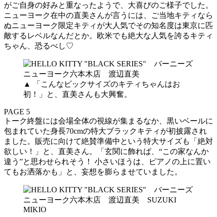
がご自身の好みと重なったようで、大喜びのご様子でした。
ニューヨーク在中の直美さんが言うには、ご当地キティなら
ぬニューヨーク限定キティが大人気でその知名度は東京に匹
敵するレベルなんだとか。欧米でも絶大な人気を誇るキティ
ちゃん、恐るべし♡
▲ 「こんなビックサイズのキティちゃんはお
初！」と、直美さんも大興奮。
PAGE 5
トーク終盤には会場全体の視線が集まるなか、黒いベールに
包まれていた身長70cmの特大ブラックキティが初披露され
ました。販売に向けて絶賛準備中という特大サイズも「絶対
欲しい！」と、直美さん。「玄関に飾れば、“この家なんか
違う”と思わせられそう！ 小さいほうは、ピアノの上に置い
てもお洒落かも」と、妄想を膨らませていました。