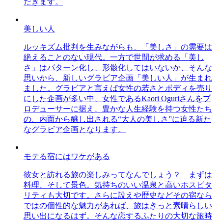
だきます。
美しい人
ルッキズム批判を生みながらも、「美しさ」の需要は
絶えることのない現代。一方で世間が求める「美し
さ」はパターン化し、形骸化してはいないか、そんな
思いから、新しいグラビア企画「美しい人」が生まれ
ました。グラビアと言えば女性の若さとボディを売り
にした企画が多い中、女性であるKaori Oguriさんをプ
ロデューサーに据え、豊かな人生経験を持つ女性たち
の、内面から醸し出される“大人の美しさ”に迫る新た
なグラビア企画となります。
モテる宿にはワケがある
彼女と訪れる旅の楽しみってなんでしょう？ まずは
料理、そして景色。気持ちのいい温泉と高いホスピタ
リティも大切です。さらに設えや歴史などその宿なら
ではの個性的な魅力があれば、旅はきっと素晴らしい
思い出になるはず。そんな恋するふたりの大切な旅時