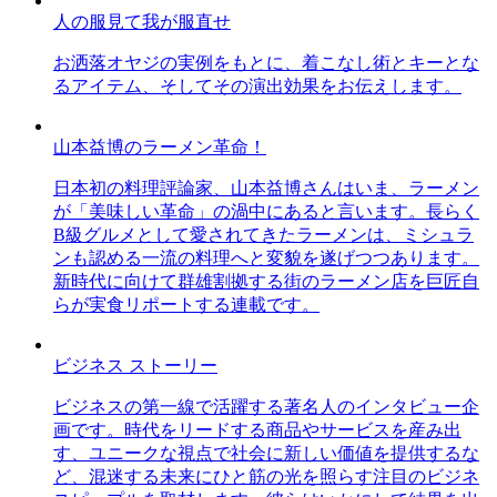
人の服見て我が服直せ
お洒落オヤジの実例をもとに、着こなし術とキーとな
るアイテム、そしてその演出効果をお伝えします。
山本益博のラーメン革命！
日本初の料理評論家、山本益博さんはいま、ラーメン
が「美味しい革命」の渦中にあると言います。長らく
B級グルメとして愛されてきたラーメンは、ミシュラ
ンも認める一流の料理へと変貌を遂げつつあります。
新時代に向けて群雄割拠する街のラーメン店を巨匠自
らが実食リポートする連載です。
ビジネス ストーリー
ビジネスの第一線で活躍する著名人のインタビュー企
画です。時代をリードする商品やサービスを産み出
す、ユニークな視点で社会に新しい価値を提供するな
ど、混迷する未来にひと筋の光を照らす注目のビジネ