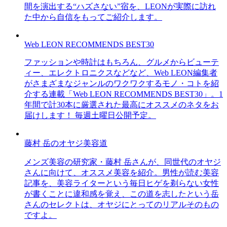
間を演出する“ハズさない”宿を、LEONが実際に訪れ
た中から自信をもってご紹介します。
Web LEON RECOMMENDS BEST30
ファッションや時計はもちろん、グルメからビューテ
ィー、エレクトロニクスなどなど、Web LEON編集者
がさまざまなジャンルのワクワクするモノ・コトを紹
介する連載「Web LEON RECOMMENDS BEST30」。1
年間で計30本に厳選された最高にオススメのネタをお
届けします！ 毎週土曜日公開予定。
藤村 岳のオヤジ美容道
メンズ美容の研究家・藤村 岳さんが、同世代のオヤジ
さんに向けて、オススメ美容を紹介。男性が読む美容
記事を、美容ライターという毎日ヒゲを剃らない女性
が書くことに違和感を覚え、この道を志したという岳
さんのセレクトは、オヤジにとってのリアルそのもの
ですよ。