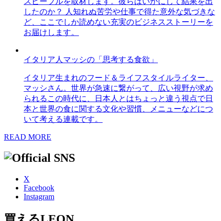
スピープルを取材します。彼らはいかにして結果を出
したのか？ 人知れぬ苦労や仕事で得た意外な気づきな
ど、ここでしか読めない充実のビジネスストーリーを
お届けします。
イタリア人マッシの「思考する食欲」
イタリア生まれのフード＆ライフスタイルライター、
マッシさん。世界が急速に繋がって、広い視野が求め
られるこの時代に、日本人とはちょっと違う視点で日
本と世界の食に関する文化や習慣、メニューなどにつ
いて考える連載です。
READ MORE
X
Facebook
Instagram
買えるLEON