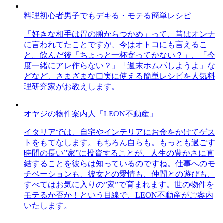
料理初心者男子でもデキる・モテる簡単レシピ
「好きな相手は胃の腑からつかめ」って、昔はオンナ
に言われてたことですが、今はオトコにも言えるこ
と。飲んだ後「ちょっと一杯寄ってかない？」、「今
度一緒にアレ作らない？」「週末ホムパしようよ」な
どなど、さまざまな口実に使える簡単レシピを人気料
理研究家がお教えします。
オヤジの物件案内人「LEON不動産」
イタリアでは、自宅やインテリアにお金をかけてゲス
トをもてなします。もちろん自らも。もっとも過ごす
時間の長い”家”に投資することが、人生の豊かさに直
結することを彼らは知っているのですね。仕事へのモ
チベーションも、彼女との愛情も、仲間との遊びも、
すべてはお気に入りの”家”で育まれます。世の物件を
モテるか否か！という目線で、LEON不動産がご案内
いたします。