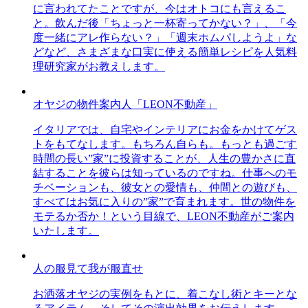
に言われてたことですが、今はオトコにも言えるこ
と。飲んだ後「ちょっと一杯寄ってかない？」、「今
度一緒にアレ作らない？」「週末ホムパしようよ」な
どなど、さまざまな口実に使える簡単レシピを人気料
理研究家がお教えします。
オヤジの物件案内人「LEON不動産」
イタリアでは、自宅やインテリアにお金をかけてゲス
トをもてなします。もちろん自らも。もっとも過ごす
時間の長い”家”に投資することが、人生の豊かさに直
結することを彼らは知っているのですね。仕事へのモ
チベーションも、彼女との愛情も、仲間との遊びも、
すべてはお気に入りの”家”で育まれます。世の物件を
モテるか否か！という目線で、LEON不動産がご案内
いたします。
人の服見て我が服直せ
お洒落オヤジの実例をもとに、着こなし術とキーとな