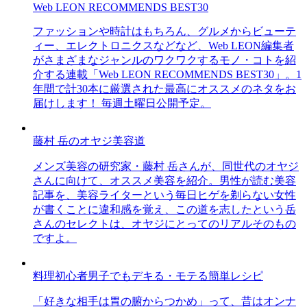
Web LEON RECOMMENDS BEST30
ファッションや時計はもちろん、グルメからビューテ
ィー、エレクトロニクスなどなど、Web LEON編集者
がさまざまなジャンルのワクワクするモノ・コトを紹
介する連載「Web LEON RECOMMENDS BEST30」。1
年間で計30本に厳選された最高にオススメのネタをお
届けします！ 毎週土曜日公開予定。
藤村 岳のオヤジ美容道
メンズ美容の研究家・藤村 岳さんが、同世代のオヤジ
さんに向けて、オススメ美容を紹介。男性が読む美容
記事を、美容ライターという毎日ヒゲを剃らない女性
が書くことに違和感を覚え、この道を志したという岳
さんのセレクトは、オヤジにとってのリアルそのもの
ですよ。
料理初心者男子でもデキる・モテる簡単レシピ
「好きな相手は胃の腑からつかめ」って、昔はオンナ