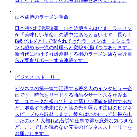
るアイテム、そしてその演出効果をお伝えします。
山本益博のラーメン革命！
日本初の料理評論家、山本益博さんはいま、ラーメン
が「美味しい革命」の渦中にあると言います。長らく
B級グルメとして愛されてきたラーメンは、ミシュラ
ンも認める一流の料理へと変貌を遂げつつあります。
新時代に向けて群雄割拠する街のラーメン店を巨匠自
らが実食リポートする連載です。
ビジネス ストーリー
ビジネスの第一線で活躍する著名人のインタビュー企
画です。時代をリードする商品やサービスを産み出
す、ユニークな視点で社会に新しい価値を提供するな
ど、混迷する未来にひと筋の光を照らす注目のビジネ
スピープルを取材します。彼らはいかにして結果を出
したのか？ 人知れぬ苦労や仕事で得た意外な気づきな
ど、ここでしか読めない充実のビジネスストーリーを
お届けします。