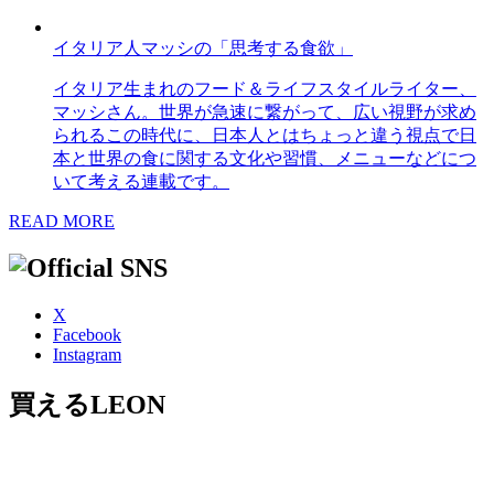
イタリア人マッシの「思考する食欲」
イタリア生まれのフード＆ライフスタイルライター、
マッシさん。世界が急速に繋がって、広い視野が求め
られるこの時代に、日本人とはちょっと違う視点で日
本と世界の食に関する文化や習慣、メニューなどにつ
いて考える連載です。
READ MORE
X
Facebook
Instagram
買えるLEON