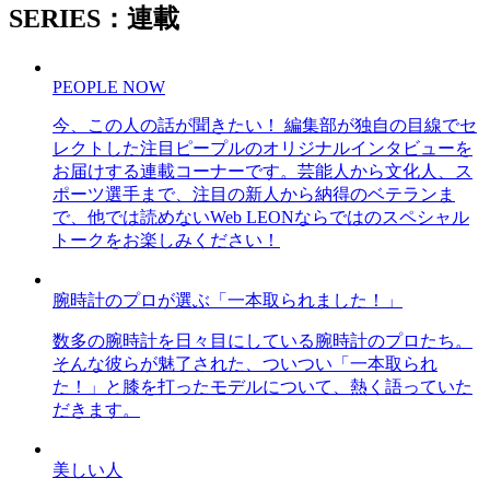
SERIES：連載
PEOPLE NOW
今、この人の話が聞きたい！ 編集部が独自の目線でセ
レクトした注目ピープルのオリジナルインタビューを
お届けする連載コーナーです。芸能人から文化人、ス
ポーツ選手まで、注目の新人から納得のベテランま
で、他では読めないWeb LEONならではのスペシャル
トークをお楽しみください！
腕時計のプロが選ぶ「一本取られました！」
数多の腕時計を日々目にしている腕時計のプロたち。
そんな彼らが魅了された、ついつい「一本取られ
た！」と膝を打ったモデルについて、熱く語っていた
だきます。
美しい人