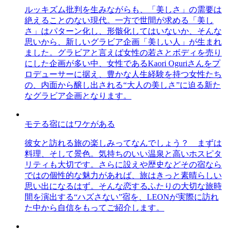
ルッキズム批判を生みながらも、「美しさ」の需要は
絶えることのない現代。一方で世間が求める「美し
さ」はパターン化し、形骸化してはいないか、そんな
思いから、新しいグラビア企画「美しい人」が生まれ
ました。グラビアと言えば女性の若さとボディを売り
にした企画が多い中、女性であるKaori Oguriさんをプ
ロデューサーに据え、豊かな人生経験を持つ女性たち
の、内面から醸し出される“大人の美しさ”に迫る新た
なグラビア企画となります。
モテる宿にはワケがある
彼女と訪れる旅の楽しみってなんでしょう？ まずは
料理、そして景色。気持ちのいい温泉と高いホスピタ
リティも大切です。さらに設えや歴史などその宿なら
ではの個性的な魅力があれば、旅はきっと素晴らしい
思い出になるはず。そんな恋するふたりの大切な旅時
間を演出する“ハズさない”宿を、LEONが実際に訪れ
た中から自信をもってご紹介します。