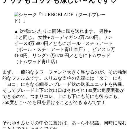
アッチもコッチも涼しい～んです♡
▲ 対極のふたりに同時に風を送れます。 男性●
上と同じ。 女性●カーディガン2万7500円、ワン
ピース8万5800円／ともにポール・スチュアート
（ポール・スチュアート青山本店）、ピアス12万
3100円、リング75万6700円／ともにトムウッド
（トムウッド青山店）
まず、一般的なタワーファンと大きく異なるのが、その独創
的なフォルムです。スリムな支柱の先端には「タテ」にも
「ヨコ」にもなる細長いブレード状の送風ユニットを搭載。
そしてブレード上下の吹出口はそれぞれ180度の角度調整が
できるので、つまりコレ、上にも下にも前にも後ろにも、
360度どこへでも風を届けることができるんです！
それゆえふたりの中心に置けば、あ～ら不思議、同時に涼む
こともできちゃうんですね。