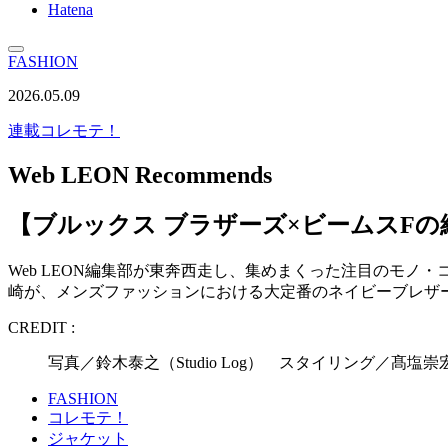
Hatena
FASHION
2026.05.09
連載
コレモテ！
Web LEON Recommends
【ブルックス ブラザーズ×ビームスF
Web LEON編集部が東奔西走し、集めまくった注目のモ
崎が、メンズファッションにおける大定番のネイビーブレザ
CREDIT :
写真／鈴木泰之（Studio Log） スタイリング／髙塩
FASHION
コレモテ！
ジャケット