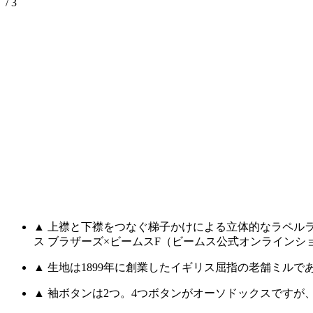
/ 3
▲ 上襟と下襟をつなぐ梯子かけによる立体的なラペルラ
ス ブラザーズ×ビームスF（ビームス公式オンラインシ
▲ 生地は1899年に創業したイギリス屈指の老舗ミル
▲ 袖ボタンは2つ。4つボタンがオーソドックスです