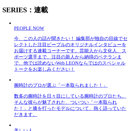
SERIES：連載
PEOPLE NOW
今、この人の話が聞きたい！ 編集部が独自の目線でセ
レクトした注目ピープルのオリジナルインタビューを
お届けする連載コーナーです。芸能人から文化人、ス
ポーツ選手まで、注目の新人から納得のベテランま
で、他では読めないWeb LEONならではのスペシャル
トークをお楽しみください！
腕時計のプロが選ぶ「一本取られました！」
数多の腕時計を日々目にしている腕時計のプロたち。
そんな彼らが魅了された、ついつい「一本取られ
た！」と膝を打ったモデルについて、熱く語っていた
だきます。
美しい人