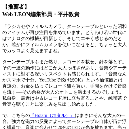
【推薦者】
Web LEON編集部員・平井敦貴
「ラジカセやフィルムカメラ、ターンテーブルといった昭和
のアイテムが再び注目を集めています。とりわけ若い世代に
はアナログの機械が目新しく、そしてエモく感じるのだと
か。確かにフィルムカメラを使いこなせると、ちょっと大人
でカッコよく見えますよね。
ターンテーブルもまた然り。レコードを載せ、針を落とす。
その一連の動作にはどこか大人っぽさがあり、音楽やアーテ
ィストに対する深いリスペクトも感じられます。『音楽なん
かスマホで十分、YouTubeで聴けばOK』という価値観とは
真逆の、お金を払ってレコード盤を買い、手間をかけて音楽
を流す──その余裕が大人のオトコを演出するのでしょう。
私自身、最近は中古レコード屋に立ち寄ることや、純喫茶で
音楽を聴くことに楽しみを見出し始めました。
で、こちらの
『Hotaru（ホタル）』
はまさにそんな大人の一
台。強力な磁力の反発によってターンテーブル自体が宙に浮
く構造で、音楽に合わせて20色のLEDが光を放ちます。光っ