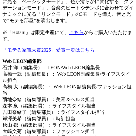
に光る「ベーシックモード」、色が滑らかに変化する「グラ
デーションモード」、音楽のビートやテンポに合わせてダイ
ナミックに光る「リンクモード」の3モードを備え、音と光
で“モテる部屋”を演出します。
※「Hotaru」は限定生産にて、
こちら
からご購入いただけま
す。
「モテる家電大賞2025」受賞一覧はこちら
Web LEON編集部
石井 洋（編集長）：LEON/Web LEON編集長
高橋一就（副編集長）： Web LEON副編集長/ライフスタイ
ル担当
高橋 大（副編集長）： Web LEON副編集長/ファッション担
当
菊地奈緒（編集部員）：美容＆ヘルス担当
森本 泉（編集部員）：ライフスタイル担当
吉田奈緒子（編集部員）：ライフスタイル担当
岸澤美希（編集部員）：時計担当
秋山 都（編集部員）：ライフスタイル担当
大崎文菊（編集部員）：ファッション担当