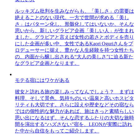
ルッキズム批判を生みながらも、「美しさ」の需要は
絶えることのない現代。一方で世間が求める「美し
さ」はパターン化し、形骸化してはいないか、そんな
思いから、新しいグラビア企画「美しい人」が生まれ
ました。グラビアと言えば女性の若さとボディを売り
にした企画が多い中、女性であるKaori Oguriさんをプ
ロデューサーに据え、豊かな人生経験を持つ女性たち
の、内面から醸し出される“大人の美しさ”に迫る新た
なグラビア企画となります。
モテる宿にはワケがある
彼女と訪れる旅の楽しみってなんでしょう？ まずは
料理、そして景色。気持ちのいい温泉と高いホスピタ
リティも大切です。さらに設えや歴史などその宿なら
ではの個性的な魅力があれば、旅はきっと素晴らしい
思い出になるはず。そんな恋するふたりの大切な旅時
間を演出する“ハズさない”宿を、LEONが実際に訪れ
た中から自信をもってご紹介します。