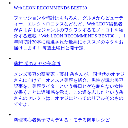
Web LEON RECOMMENDS BEST30
ファッションや時計はもちろん、グルメからビューテ
ィー、エレクトロニクスなどなど、Web LEON編集者
がさまざまなジャンルのワクワクするモノ・コトを紹
介する連載「Web LEON RECOMMENDS BEST30」。1
年間で計30本に厳選された最高にオススメのネタをお
届けします！ 毎週土曜日公開予定。
藤村 岳のオヤジ美容道
メンズ美容の研究家・藤村 岳さんが、同世代のオヤジ
さんに向けて、オススメ美容を紹介。男性が読む美容
記事を、美容ライターという毎日ヒゲを剃らない女性
が書くことに違和感を覚え、この道を志したという岳
さんのセレクトは、オヤジにとってのリアルそのもの
ですよ。
料理初心者男子でもデキる・モテる簡単レシピ