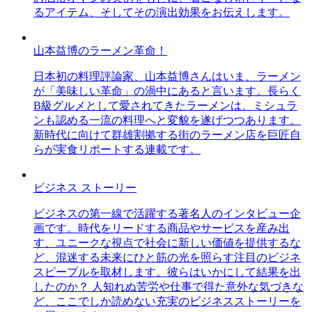
るアイテム、そしてその演出効果をお伝えします。
山本益博のラーメン革命！
日本初の料理評論家、山本益博さんはいま、ラーメン
が「美味しい革命」の渦中にあると言います。長らく
B級グルメとして愛されてきたラーメンは、ミシュラ
ンも認める一流の料理へと変貌を遂げつつあります。
新時代に向けて群雄割拠する街のラーメン店を巨匠自
らが実食リポートする連載です。
ビジネス ストーリー
ビジネスの第一線で活躍する著名人のインタビュー企
画です。時代をリードする商品やサービスを産み出
す、ユニークな視点で社会に新しい価値を提供するな
ど、混迷する未来にひと筋の光を照らす注目のビジネ
スピープルを取材します。彼らはいかにして結果を出
したのか？ 人知れぬ苦労や仕事で得た意外な気づきな
ど、ここでしか読めない充実のビジネスストーリーを