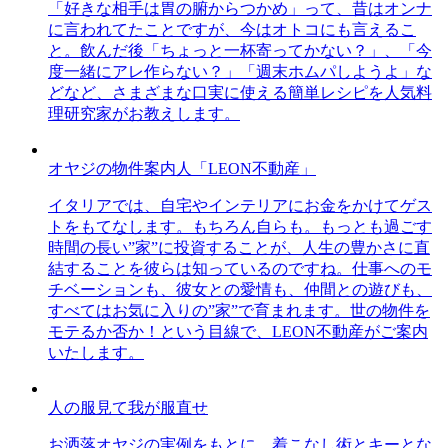
「好きな相手は胃の腑からつかめ」って、昔はオンナ
に言われてたことですが、今はオトコにも言えるこ
と。飲んだ後「ちょっと一杯寄ってかない？」、「今
度一緒にアレ作らない？」「週末ホムパしようよ」な
どなど、さまざまな口実に使える簡単レシピを人気料
理研究家がお教えします。
オヤジの物件案内人「LEON不動産」
イタリアでは、自宅やインテリアにお金をかけてゲス
トをもてなします。もちろん自らも。もっとも過ごす
時間の長い”家”に投資することが、人生の豊かさに直
結することを彼らは知っているのですね。仕事へのモ
チベーションも、彼女との愛情も、仲間との遊びも、
すべてはお気に入りの”家”で育まれます。世の物件を
モテるか否か！という目線で、LEON不動産がご案内
いたします。
人の服見て我が服直せ
お洒落オヤジの実例をもとに、着こなし術とキーとな