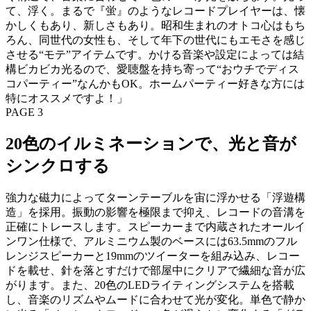
て、浮く。まるで『蛍』のようなレコードプレイヤーは、懐
かしくもあり、新しさもあり。昭和生まれのオトコ心はもち
ろん、同世代の女性も、そして年下の世代にもエモさを感じ
させる“モテ”アイテムです。かける音楽や設定によっては結
構ビカビカ光るので、愛聴盤を持ち寄って“おウチでディス
コパーティー”なんかもOK。ホームパーティー好きな方には
特にオススメですよ！」
PAGE 3
20色のイルミネーションで、光と音が
シンクロする
強力な磁力によってターンテーブルを宙に浮かせる「浮遊構
造」を採用。振動の影響を極限まで抑え、レコードの音溝を
正確にトレースします。スピーカーまで内蔵されたオールイ
ンワン仕様で、アルミニウム製のベースには63.5mmのフル
レンジスピーカーと19mmのツイーターを組み込み、レコー
ドを載せ、針を落とすだけで部屋中にクリアで繊細な音が広
がります。また、20色のLEDライティングシステムを搭載
し、音楽のリズムやムードに合わせて光が変化。単色で静か