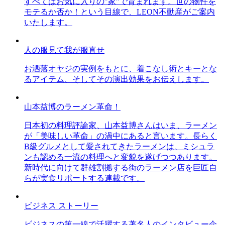
すべてはお気に入りの”家”で育まれます。世の物件を
モテるか否か！という目線で、LEON不動産がご案内
いたします。
人の服見て我が服直せ
お洒落オヤジの実例をもとに、着こなし術とキーとな
るアイテム、そしてその演出効果をお伝えします。
山本益博のラーメン革命！
日本初の料理評論家、山本益博さんはいま、ラーメン
が「美味しい革命」の渦中にあると言います。長らく
B級グルメとして愛されてきたラーメンは、ミシュラ
ンも認める一流の料理へと変貌を遂げつつあります。
新時代に向けて群雄割拠する街のラーメン店を巨匠自
らが実食リポートする連載です。
ビジネス ストーリー
ビジネスの第一線で活躍する著名人のインタビュー企