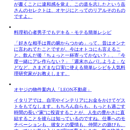
が書くことに違和感を覚え、この道を志したという岳
さんのセレクトは、オヤジにとってのリアルそのもの
ですよ。
料理初心者男子でもデキる・モテる簡単レシピ
「好きな相手は胃の腑からつかめ」って、昔はオンナ
に言われてたことですが、今はオトコにも言えるこ
と。飲んだ後「ちょっと一杯寄ってかない？」、「今
度一緒にアレ作らない？」「週末ホムパしようよ」な
どなど、さまざまな口実に使える簡単レシピを人気料
理研究家がお教えします。
オヤジの物件案内人「LEON不動産」
イタリアでは、自宅やインテリアにお金をかけてゲス
トをもてなします。もちろん自らも。もっとも過ごす
時間の長い”家”に投資することが、人生の豊かさに直
結することを彼らは知っているのですね。仕事へのモ
チベーションも、彼女との愛情も、仲間との遊びも、