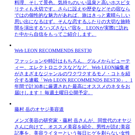
料理、そして景色。気持ちのいい温泉と高いホスピタ
リティも大切です。さらに設えや歴史などその宿なら
ではの個性的な魅力があれば、旅はきっと素晴らしい
思い出になるはず。そんな恋するふたりの大切な旅時
間を演出する“ハズさない”宿を、LEONが実際に訪れ
た中から自信をもってご紹介します。
Web LEON RECOMMENDS BEST30
ファッションや時計はもちろん、グルメからビューテ
ィー、エレクトロニクスなどなど、Web LEON編集者
がさまざまなジャンルのワクワクするモノ・コトを紹
介する連載「Web LEON RECOMMENDS BEST30」。1
年間で計30本に厳選された最高にオススメのネタをお
届けします！ 毎週土曜日公開予定。
藤村 岳のオヤジ美容道
メンズ美容の研究家・藤村 岳さんが、同世代のオヤジ
さんに向けて、オススメ美容を紹介。男性が読む美容
記事を、美容ライターという毎日ヒゲを剃らない女性