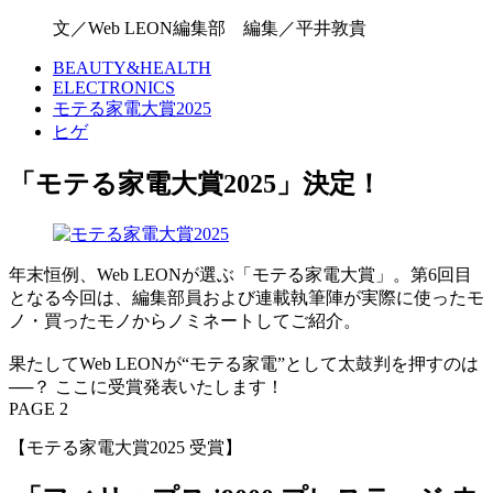
文／Web LEON編集部 編集／平井敦貴
BEAUTY&HEALTH
ELECTRONICS
モテる家電大賞2025
ヒゲ
「モテる家電大賞2025」決定！
年末恒例、Web LEONが選ぶ「モテる家電大賞」。第6回目
となる今回は、編集部員および連載執筆陣が実際に使ったモ
ノ・買ったモノからノミネートしてご紹介。
果たしてWeb LEONが“モテる家電”として太鼓判を押すのは
──？ ここに受賞発表いたします！
PAGE 2
【モテる家電大賞2025 受賞】