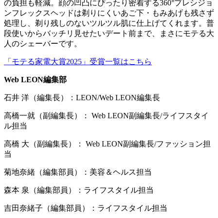
の負担も軽減。顔の凹凸にぴったり密着する360°プレシジョ
ンフレックスヘッドは剃りにくいあご下・もみあげも残さず
処理し、剃り残しのないツルツル肌に仕上げてくれます。普
段使いからバッチリ見せたいデート前まで、まさにモテる大
人のシェーバーです。
「モテる家電大賞2025」受賞一覧はこちら
Web LEON編集部
石井 洋（編集長）：LEON/Web LEON編集長
高橋一就（副編集長）： Web LEON副編集長/ライフスタイ
ル担当
高橋 大（副編集長）： Web LEON副編集長/ファッション担
当
菊地奈緒（編集部員）：美容＆ヘルス担当
森本 泉（編集部員）：ライフスタイル担当
吉田奈緒子（編集部員）：ライフスタイル担当