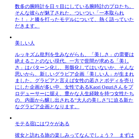
数多の腕時計を日々目にしている腕時計のプロたち。
そんな彼らが魅了された、ついつい「一本取られ
た！」と膝を打ったモデルについて、熱く語っていた
だきます。
美しい人
ルッキズム批判を生みながらも、「美しさ」の需要は
絶えることのない現代。一方で世間が求める「美し
さ」はパターン化し、形骸化してはいないか、そんな
思いから、新しいグラビア企画「美しい人」が生まれ
ました。グラビアと言えば女性の若さとボディを売り
にした企画が多い中、女性であるKaori Oguriさんをプ
ロデューサーに据え、豊かな人生経験を持つ女性たち
の、内面から醸し出される“大人の美しさ”に迫る新た
なグラビア企画となります。
モテる宿にはワケがある
彼女と訪れる旅の楽しみってなんでしょう？ まずは