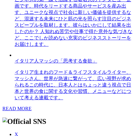
画です。時代をリードする商品やサービスを産み出
す、ユニークな視点で社会に新しい価値を提供するな
ど、混迷する未来にひと筋の光を照らす注目のビジネ
スピープルを取材します。彼らはいかにして結果を出
したのか？ 人知れぬ苦労や仕事で得た意外な気づきな
ど、ここでしか読めない充実のビジネスストーリーを
お届けします。
イタリア人マッシの「思考する食欲」
イタリア生まれのフード＆ライフスタイルライター、
マッシさん。世界が急速に繋がって、広い視野が求め
られるこの時代に、日本人とはちょっと違う視点で日
本と世界の食に関する文化や習慣、メニューなどにつ
いて考える連載です。
READ MORE
X