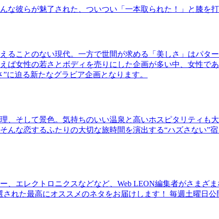
んな彼らが魅了された、ついつい「一本取られた！」と膝を打
えることのない現代。一方で世間が求める「美しさ」はパター
ば女性の若さとボディを売りにした企画が多い中、女性であるKao
さ”に迫る新たなグラビア企画となります。
理、そして景色。気持ちのいい温泉と高いホスピタリティも大
そんな恋するふたりの大切な旅時間を演出する“ハズさない”宿
、エレクトロニクスなどなど、Web LEON編集者がさまざ
30本に厳選された最高にオススメのネタをお届けします！ 毎週土曜日