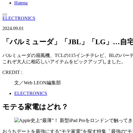
Hatena
ELECTRONICS
2024.09.01
「バルミューダ」「JBL」「LG」…自
バルミューダの扇風機、TCLの115インチテレビ、BLのパ
これぞ大人に相応しいアイテムをピックアップしました。
CREDIT :
文／Web LEON編集部
ELECTRONICS
モテる家電はどれ？
おうちデートを最強にする“モテ家電”を探す特集「最強の“