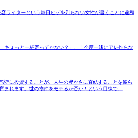
美容ライターという毎日ヒゲを剃らない女性が書くことに違和
「ちょっと一杯寄ってかない？」、「今度一緒にアレ作らな
”家”に投資することが、人生の豊かさに直結することを彼ら
で育まれます。世の物件をモテるか否か！という目線で、