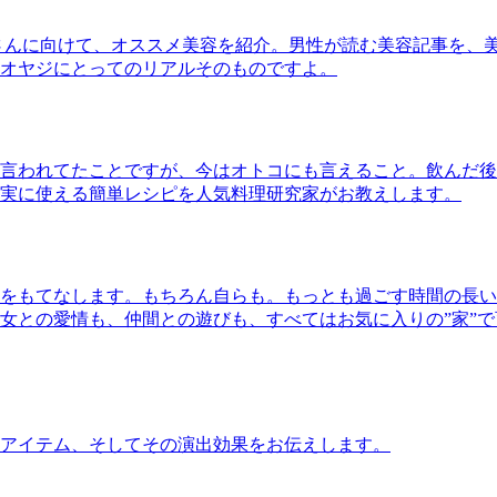
さんに向けて、オススメ美容を紹介。男性が読む美容記事を、
オヤジにとってのリアルそのものですよ。
言われてたことですが、今はオトコにも言えること。飲んだ後
実に使える簡単レシピを人気料理研究家がお教えします。
をもてなします。もちろん自らも。もっとも過ごす時間の長い
女との愛情も、仲間との遊びも、すべてはお気に入りの”家”
アイテム、そしてその演出効果をお伝えします。