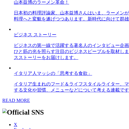
山本益博のラーメン革命！
日本初の料理評論家、山本益博さんはいま、ラーメンが
料理へと変貌を遂げつつあります。新時代に向けて群雄
ビジネス ストーリー
ビジネスの第一線で活躍する著名人のインタビュー企画
ひと筋の光を照らす注目のビジネスピープルを取材しま
スストーリーをお届けします。
イタリア人マッシの「思考する食欲」
イタリア生まれのフード＆ライフスタイルライター、マ
する文化や習慣、メニューなどについて考える連載です
READ MORE
X