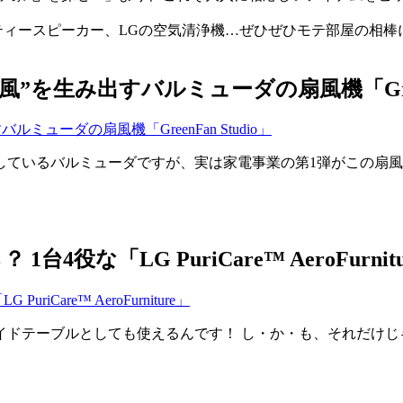
ーティースピーカー、LGの空気清浄機…ぜひぜひモテ部屋の相
を生み出すバルミューダの扇風機「GreenFa
いるバルミューダですが、実は家電事業の第1弾がこの扇風機シリ
な「LG PuriCare™ AeroFurnitu
ドテーブルとしても使えるんです！ し・か・も、それだけじ