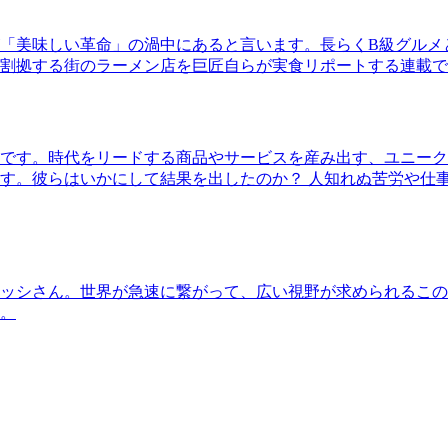
「美味しい革命」の渦中にあると言います。長らくB級グルメ
割拠する街のラーメン店を巨匠自らが実食リポートする連載で
です。時代をリードする商品やサービスを産み出す、ユニーク
す。彼らはいかにして結果を出したのか？ 人知れぬ苦労や仕
ッシさん。世界が急速に繋がって、広い視野が求められるこの
。