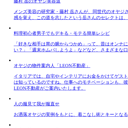
藤村 岳のオヤジ美容道
メンズ美容の研究家・藤村 岳さんが、同世代のオヤジ
感を覚え、この道を志したという岳さんのセレクトは、
料理初心者男子でもデキる・モテる簡単レシピ
「好きな相手は胃の腑からつかめ」って、昔はオンナに
い？」「週末ホムパしようよ」などなど、さまざまな口
オヤジの物件案内人「LEON不動産」
イタリアでは、自宅やインテリアにお金をかけてゲスト
は知っているのですね。仕事へのモチベーションも、彼
LEON不動産がご案内いたします。
人の服見て我が服直せ
お洒落オヤジの実例をもとに、着こなし術とキーとなる