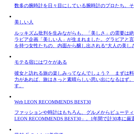
数多の腕時計を日々目にしている腕時計のプロたち。そ
美しい人
ルッキズム批判を生みながらも、「美しさ」の需要は絶
ラビア企画「美しい人」が生まれました。グラビアと言え
を持つ女性たちの、内面から醸し出される“大人の美し
モテる宿にはワケがある
彼女と訪れる旅の楽しみってなんでしょう？ まずは料
力があれば、旅はきっと素晴らしい思い出になるはず。
す。
Web LEON RECOMMENDS BEST30
ファッションや時計はもちろん、グルメからビューティー
LEON RECOMMENDS BEST30」。1年間で計