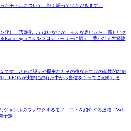
ったモデルについて、熱く語っていただきます。
ン化し、形骸化してはいないか、そんな思いから、新しいグ
ri Oguriさんをプロデューサーに据え、豊かな人生経験
切です。さらに設えや歴史などその宿ならではの個性的な魅
を、LEONが実際に訪れた中から自信をもってご紹介しま
まなジャンルのワクワクするモノ・コトを紹介する連載「Web
公開予定。