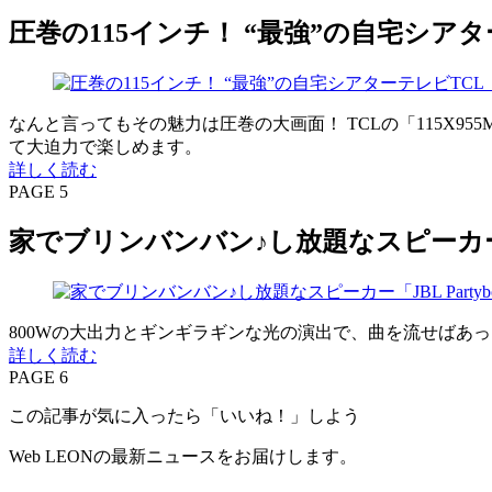
圧巻の115インチ！ “最強”の自宅シアター
なんと言ってもその魅力は圧巻の大画面！ TCLの「115X9
て大迫力で楽しめます。
詳しく読む
PAGE 5
家でブリンバンバン♪し放題なスピーカー「JBL
800Wの大出力とギンギラギンな光の演出で、曲を流せばあ
詳しく読む
PAGE 6
この記事が気に入ったら「いいね！」しよう
Web LEONの最新ニュースをお届けします。