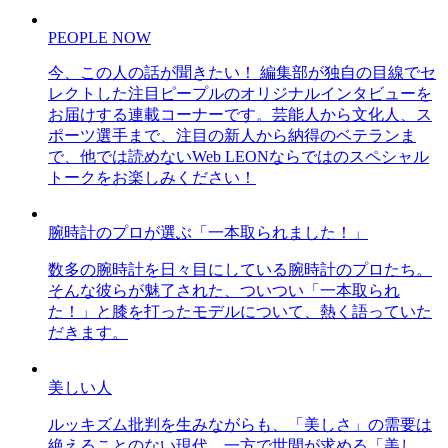
PEOPLE NOW
今、この人の話が聞きたい！ 編集部が独自の目線でセ
レクトした注目ピープルのオリジナルインタビューを
お届けする連載コーナーです。芸能人から文化人、ス
ポーツ選手まで、注目の新人から納得のベテランま
で、他では読めないWeb LEONならではのスペシャル
トークをお楽しみください！
腕時計のプロが選ぶ「一本取られました！」
数多の腕時計を日々目にしている腕時計のプロたち。
そんな彼らが魅了された、ついつい「一本取られ
た！」と膝を打ったモデルについて、熱く語っていた
だきます。
美しい人
ルッキズム批判を生みながらも、「美しさ」の需要は
絶えることのない現代。一方で世間が求める「美し