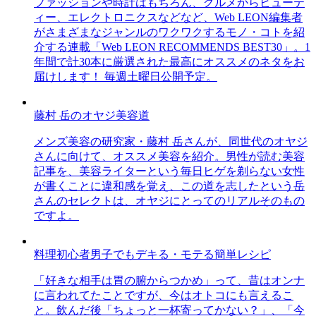
ファッションや時計はもちろん、グルメからビューテ
ィー、エレクトロニクスなどなど、Web LEON編集者
がさまざまなジャンルのワクワクするモノ・コトを紹
介する連載「Web LEON RECOMMENDS BEST30」。1
年間で計30本に厳選された最高にオススメのネタをお
届けします！ 毎週土曜日公開予定。
藤村 岳のオヤジ美容道
メンズ美容の研究家・藤村 岳さんが、同世代のオヤジ
さんに向けて、オススメ美容を紹介。男性が読む美容
記事を、美容ライターという毎日ヒゲを剃らない女性
が書くことに違和感を覚え、この道を志したという岳
さんのセレクトは、オヤジにとってのリアルそのもの
ですよ。
料理初心者男子でもデキる・モテる簡単レシピ
「好きな相手は胃の腑からつかめ」って、昔はオンナ
に言われてたことですが、今はオトコにも言えるこ
と。飲んだ後「ちょっと一杯寄ってかない？」、「今