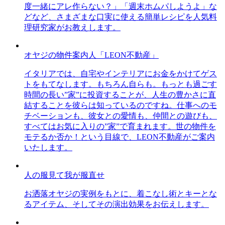
度一緒にアレ作らない？」「週末ホムパしようよ」な
どなど、さまざまな口実に使える簡単レシピを人気料
理研究家がお教えします。
オヤジの物件案内人「LEON不動産」
イタリアでは、自宅やインテリアにお金をかけてゲス
トをもてなします。もちろん自らも。もっとも過ごす
時間の長い”家”に投資することが、人生の豊かさに直
結することを彼らは知っているのですね。仕事へのモ
チベーションも、彼女との愛情も、仲間との遊びも、
すべてはお気に入りの”家”で育まれます。世の物件を
モテるか否か！という目線で、LEON不動産がご案内
いたします。
人の服見て我が服直せ
お洒落オヤジの実例をもとに、着こなし術とキーとな
るアイテム、そしてその演出効果をお伝えします。