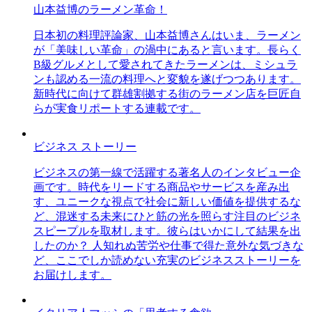
山本益博のラーメン革命！
日本初の料理評論家、山本益博さんはいま、ラーメン
が「美味しい革命」の渦中にあると言います。長らく
B級グルメとして愛されてきたラーメンは、ミシュラ
ンも認める一流の料理へと変貌を遂げつつあります。
新時代に向けて群雄割拠する街のラーメン店を巨匠自
らが実食リポートする連載です。
ビジネス ストーリー
ビジネスの第一線で活躍する著名人のインタビュー企
画です。時代をリードする商品やサービスを産み出
す、ユニークな視点で社会に新しい価値を提供するな
ど、混迷する未来にひと筋の光を照らす注目のビジネ
スピープルを取材します。彼らはいかにして結果を出
したのか？ 人知れぬ苦労や仕事で得た意外な気づきな
ど、ここでしか読めない充実のビジネスストーリーを
お届けします。