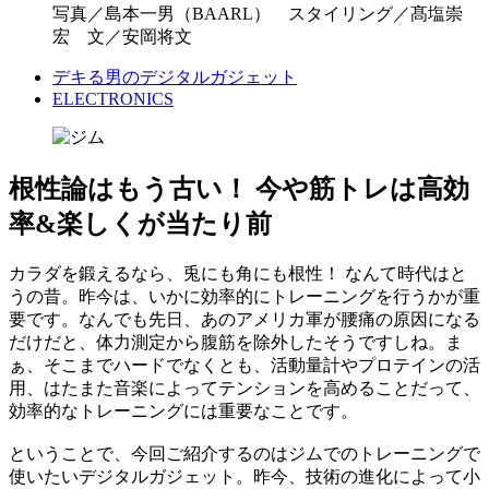
写真／島本一男（BAARL） スタイリング／髙塩崇
宏 文／安岡将文
デキる男のデジタルガジェット
ELECTRONICS
根性論はもう古い！ 今や筋トレは高効
率&楽しくが当たり前
カラダを鍛えるなら、兎にも角にも根性！ なんて時代はと
うの昔。昨今は、いかに効率的にトレーニングを行うかが重
要です。なんでも先日、あのアメリカ軍が腰痛の原因になる
だけだと、体力測定から腹筋を除外したそうですしね。ま
ぁ、そこまでハードでなくとも、活動量計やプロテインの活
用、はたまた音楽によってテンションを高めることだって、
効率的なトレーニングには重要なことです。
ということで、今回ご紹介するのはジムでのトレーニングで
使いたいデジタルガジェット。昨今、技術の進化によって小