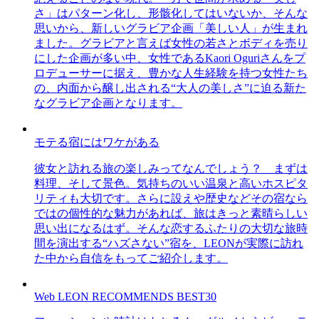
さ」はパターン化し、形骸化してはいないか、そんな
思いから、新しいグラビア企画「美しい人」が生まれ
ました。グラビアと言えば女性の若さとボディを売り
にした企画が多い中、女性であるKaori Oguriさんをプ
ロデューサーに据え、豊かな人生経験を持つ女性たち
の、内面から醸し出される“大人の美しさ”に迫る新た
なグラビア企画となります。
モテる宿にはワケがある
彼女と訪れる旅の楽しみってなんでしょう？ まずは
料理、そして景色。気持ちのいい温泉と高いホスピタ
リティも大切です。さらに設えや歴史などその宿なら
ではの個性的な魅力があれば、旅はきっと素晴らしい
思い出になるはず。そんな恋するふたりの大切な旅時
間を演出する“ハズさない”宿を、LEONが実際に訪れ
た中から自信をもってご紹介します。
Web LEON RECOMMENDS BEST30