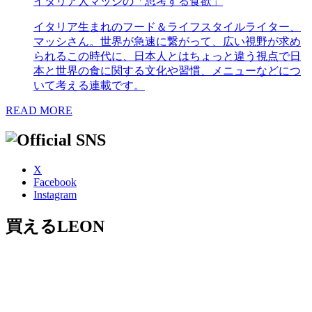
イタリア人マッシの「思考する食欲」
イタリア生まれのフード＆ライフスタイルライター、
マッシさん。世界が急速に繋がって、広い視野が求め
られるこの時代に、日本人とはちょっと違う視点で日
本と世界の食に関する文化や習慣、メニューなどにつ
いて考える連載です。
READ MORE
X
Facebook
Instagram
買えるLEON