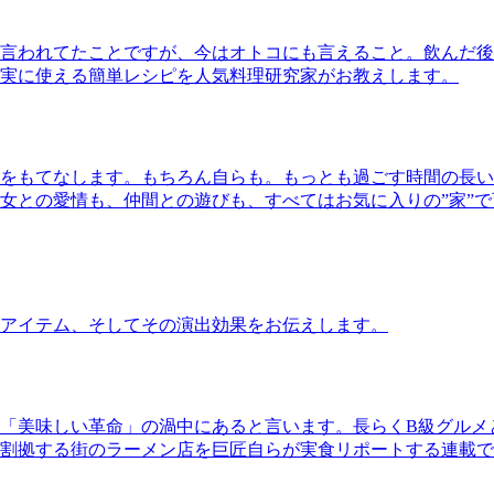
言われてたことですが、今はオトコにも言えること。飲んだ後
実に使える簡単レシピを人気料理研究家がお教えします。
をもてなします。もちろん自らも。もっとも過ごす時間の長い
女との愛情も、仲間との遊びも、すべてはお気に入りの”家”
アイテム、そしてその演出効果をお伝えします。
「美味しい革命」の渦中にあると言います。長らくB級グルメ
割拠する街のラーメン店を巨匠自らが実食リポートする連載で