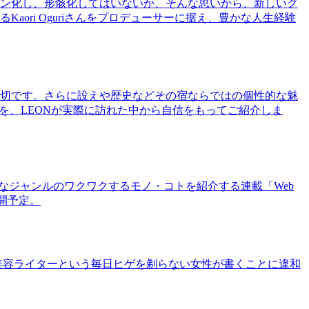
ン化し、形骸化してはいないか、そんな思いから、新しいグ
ri Oguriさんをプロデューサーに据え、豊かな人生経験
切です。さらに設えや歴史などその宿ならではの個性的な魅
を、LEONが実際に訪れた中から自信をもってご紹介しま
まなジャンルのワクワクするモノ・コトを紹介する連載「Web
公開予定。
美容ライターという毎日ヒゲを剃らない女性が書くことに違和