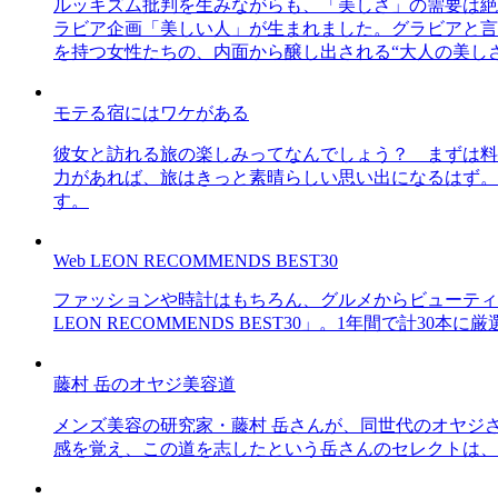
ルッキズム批判を生みながらも、「美しさ」の需要は絶
ラビア企画「美しい人」が生まれました。グラビアと言え
を持つ女性たちの、内面から醸し出される“大人の美し
モテる宿にはワケがある
彼女と訪れる旅の楽しみってなんでしょう？ まずは料
力があれば、旅はきっと素晴らしい思い出になるはず。
す。
Web LEON RECOMMENDS BEST30
ファッションや時計はもちろん、グルメからビューティー
LEON RECOMMENDS BEST30」。1年間で計
藤村 岳のオヤジ美容道
メンズ美容の研究家・藤村 岳さんが、同世代のオヤジ
感を覚え、この道を志したという岳さんのセレクトは、