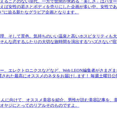
えることのない現代。一方で世間が求める「美しさ」はパター
ば女性の若さとボディを売りにした企画が多い中、女性であるKao
さ”に迫る新たなグラビア企画となります。
理、そして景色。気持ちのいい温泉と高いホスピタリティも大
そんな恋するふたりの大切な旅時間を演出する“ハズさない”宿
、エレクトロニクスなどなど、Web LEON編集者がさまざ
30本に厳選された最高にオススメのネタをお届けします！ 毎週土曜日
さんに向けて、オススメ美容を紹介。男性が読む美容記事を、
オヤジにとってのリアルそのものですよ。