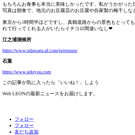
もちろんお食事も本当に美味しかったです。私がうかがった
写真は朝食で、地元のお豆腐店のお豆腐や自家製の梅干しな
東京から1時間半ほどですし、真鶴道路からの景色もとって
れて行ってくれる人がいたらイチコロ間違いなし❤︎
江之浦測候所
https://www.odawara-af.com/ja/enoura/
石葉
https://www.sekiyou.com
この記事が気に入ったら「いいね！」しよう
Web LEONの最新ニュースをお届けします。
フォロー
フォロー
友だち追加