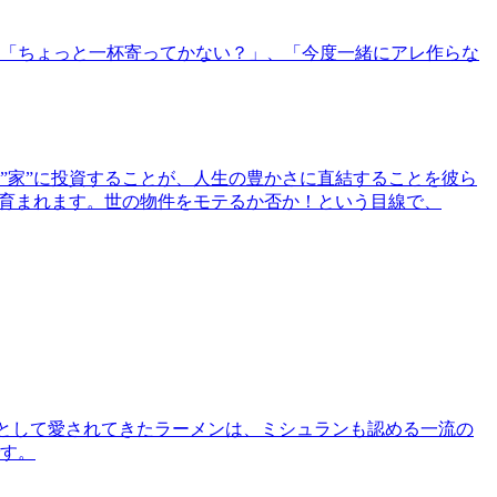
「ちょっと一杯寄ってかない？」、「今度一緒にアレ作らな
”家”に投資することが、人生の豊かさに直結することを彼ら
で育まれます。世の物件をモテるか否か！という目線で、
として愛されてきたラーメンは、ミシュランも認める一流の
す。