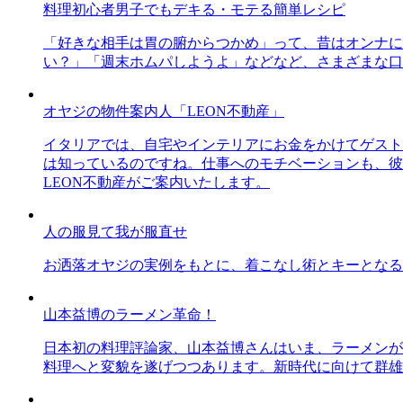
料理初心者男子でもデキる・モテる簡単レシピ
「好きな相手は胃の腑からつかめ」って、昔はオンナに
い？」「週末ホムパしようよ」などなど、さまざまな口
オヤジの物件案内人「LEON不動産」
イタリアでは、自宅やインテリアにお金をかけてゲスト
は知っているのですね。仕事へのモチベーションも、彼
LEON不動産がご案内いたします。
人の服見て我が服直せ
お洒落オヤジの実例をもとに、着こなし術とキーとなる
山本益博のラーメン革命！
日本初の料理評論家、山本益博さんはいま、ラーメンが
料理へと変貌を遂げつつあります。新時代に向けて群雄